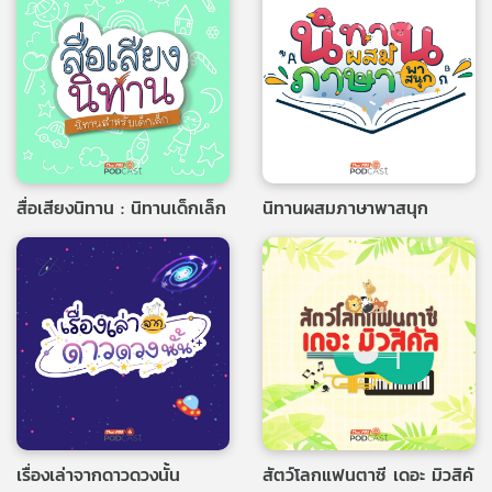
คุณ
เพลง
บทความ
สื่อเสียงนิทาน : นิทานเด็กเล็ก
นิทานผสมภาษาพาสนุก
ข่าว
และ
กิจกรรม
เกี่ยว
กับ
เรา
เรื่องเล่าจากดาวดวงนั้น
สัตว์โลกแฟนตาซี เดอะ มิวสิคั