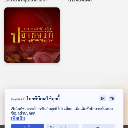
สารคดีพิเศษ ปลายจวัก
ไทยพีบีเอสใช้คุกกี้
EN
TH
ดาวน์โหลด Thai PBS Podcast Application
เว็บไซต์ของเรามีการจัดเก็บคุกกี้ โปรดศึกษาเพิ่มเติมที่นโยบายคุ้มครอง
ข้อมูลส่วนบุคคล
เพิ่มเติม