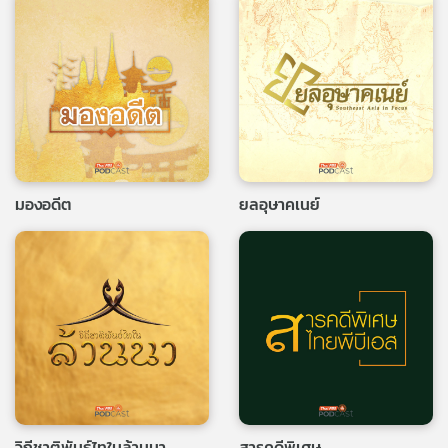
มองอดีต
ยลอุษาคเนย์
วิถีชาติพันธุ์ไทในล้านนา
สารคดีพิเศษ