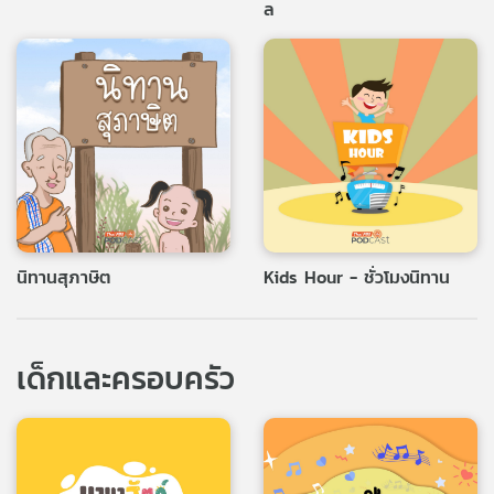
ล
เครือ
ข่าย
วิทยุ
ไทย
พี
บี
เอส
แผนที่
นิทานสุภาษิต
Kids Hour - ชั่วโมงนิทาน
วิทยุ
เครือ
ข่าย
เด็กและครอบครัว