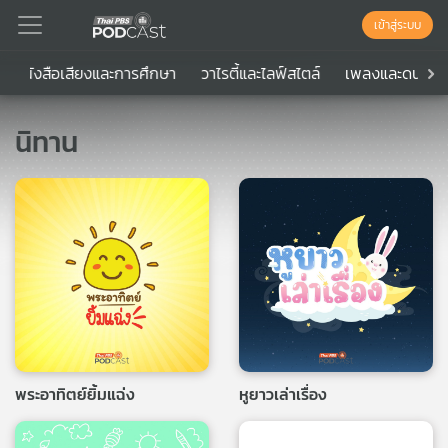
เข้าสู่ระบบ
นิทาน
เด็กและครอบครัว
ข่าวและสถานการณ์
วิทยาศาสตร
Podcast
นิทาน
เพล
ย์
ลิ
สต์
แนะนำ
เพล
ย์
ลิ
พระอาทิตย์ยิ้มแฉ่ง
หูยาวเล่าเรื่อง
สต์
ของ