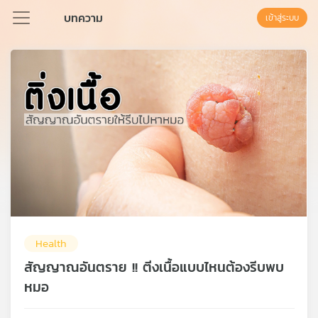
บทความ
เข้าสู่ระบบ
Podcast
เพล
ย์
ลิ
สต์
แนะนำ
Health
เพล
ย์
สัญญาณอันตราย !! ติ่งเนื้อแบบไหนต้องรีบพบ
ลิ
หมอ
สต์
ของ