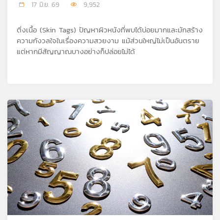
คุณ
17 มิ.ย. 69
9,952
ติ่งเนื้อ (Skin Tags) ปัญหาผิวหนังที่พบได้บ่อยมากและมักสร้าง
ความกังวลใจในเรื่องความสวยงาม แม้ส่วนใหญ่ไม่เป็นอันตราย
เพลง
แต่หากมีสัญญาณบางอย่างก็ปล่อยไม่ได้
บทความ
ข่าว
และ
กิจกรรม
เกี่ยว
กับ
เรา