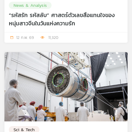
News & Analysis
เครือ
ข่าย
“รหัสรัก รหัสลับ” ศาสตร์ตัวเลขสื่อแทนใจของ
วิทยุ
หนุ่มสาวจีนในวันแห่งความรัก
ไทย
พี
12 ก.พ. 69
11,320
บี
เอส
แผนที่
วิทยุ
เครือ
ข่าย
Sci & Tech