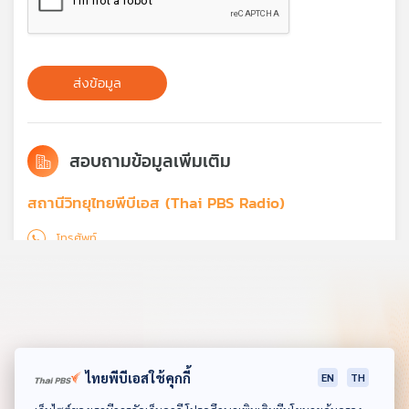
ส่งข้อมูล
สอบถามข้อมูลเพิ่มเติม
สถานีวิทยุไทยพีบีเอส (Thai PBS Radio)
โทรศัพท์
0-2790-2528 (จันทร์ - ศุกร์ 09.00 - 17.00 น.)
โทรสาร
0-2790-2663
อีเมล
webmaster@thaipbsradio.com
ไทยพีบีเอสใช้คุกกี้
EN
TH
ดาวน์โหลด Thai PBS Podcast Application