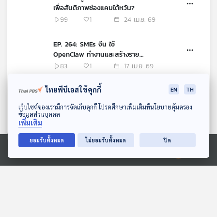
เพื่อสันติภาพช่องแคบไต้หวัน?
99
1
24 เม.ย. 69
EP. 264: SMEs จีน ใช้
OpenClaw ทำงานและสร้างราย
ได้อย่างไร
83
1
17 เม.ย. 69
ไทยพีบีเอสใช้คุกกี้
EN
TH
EP. 263: คนสูงวัยและเยาวชนจีน
ใช้ประโยชน์จาก AI Agent
ดาวน์โหลด Thai PBS Podcast Application
เว็บไซต์ของเรามีการจัดเก็บคุกกี้ โปรดศึกษาเพิ่มเติมที่นโยบายคุ้มครอง
อย่างไร
78
2
10 เม.ย. 69
ข้อมูลส่วนบุคคล
เพิ่มเติม
EP. 262: เจาะลึกครบ 50 ปี เหตุ
ยอมรับทั้งหมด
ไม่ยอมรับทั้งหมด
ปิด
การณ์เช็งเม้ง สู่การนองเลือด
เทียนอันเหมินและล้มล้างแก๊งสี่คน
Ⓒ 2020 องค์การกระจายเสียงและแพร่ภาพสาธารณะแห่งประเทศไทย
146
1
03 เม.ย. 69
EP. 261: Duplitecture เมือง
จำลองในจีน มากกว่าการกระตุ้น
เศรษฐกิจและส่งเสริมการท่อง
138
3
27 มี.ค. 69
เที่ยวในประเทศ