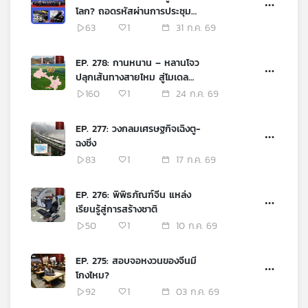
โลก? ถอดรหัสผ่านการประชุม
เครือ
WAIC 2026
63
1
31 ก.ค. 69
ข่าย
วิทยุ
ไทย
EP. 278: กานหนาน – หลานโจว
พี
ปลุกเส้นทางสายไหม สู่โมเดล
บี
เปลี่ยนนิเวศและเศรษฐกิจยุคใหม่
160
1
24 ก.ค. 69
เอส
ของจีน
EP. 277: วงกลมเศรษฐกิจเฉิงตู-
ฉงชิ่ง
แผนที่
83
1
17 ก.ค. 69
วิทยุ
เครือ
EP. 276: พิพิธภัณฑ์จีน แหล่ง
ข่าย
เรียนรู้สู่การสร้างชาติ
50
1
10 ก.ค. 69
EP. 275: สอบจอหงวนของจีนมี
โกงไหม?
92
1
03 ก.ค. 69