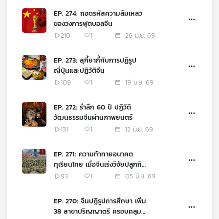
EP. 274: ถอดรหัสความล้มเหลว
ของวงการฟุตบอลจีน
210
1
26 มิ.ย. 69
EP. 273: สุกี้ยากี้กับการปฏิรูป
ญี่ปุ่นและปฏิวัติจีน
109
1
19 มิ.ย. 69
EP. 272: รำลึก 60 ปี ปฏิวัติ
วัฒนธรรมจีนผ่านภาพยนตร์
131
1
12 มิ.ย. 69
EP. 271: ความท้าทายอนาคต
ทุเรียนไทย เมื่อจีนเร่งวิจัยปลูกกิน
เอง
93
1
05 มิ.ย. 69
EP. 270: จีนปฏิรูปการศึกษา เพิ่ม
38 สาขาปริญญาตรี ครอบคลุม