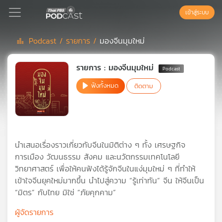
เข้าสู่ระบบ
Podcast /
รายการ /
มองจีนมุมใหม่
Podcast
รายการ : มองจีนมุมใหม่
ฟังทั้งหมด
ติดตาม
เพล
ย์
ลิ
สต์
แนะนำ
นำเสนอเรื่องราวเกี่ยวกับจีนในมิติต่าง ๆ ทั้ง เศรษฐกิจ
การเมือง วัฒนธรรม สังคม และนวัตกรรมเทคโนโลยี
วิทยาศาสตร์ เพื่อให้คนฟังได้รู้จักจีนในแง่มุมใหม่ ๆ ที่ทำให้
เพล
เข้าใจจีนยุคใหม่มากขึ้น นำไปสู่ความ “รู้เท่าทัน” จีน ให้จีนเป็น
ย์
“มิตร” กับไทย มิใช่ “ภัยคุกคาม”
ลิ
สต์
ผู้จัดรายการ
ของ