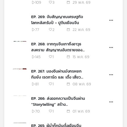
AI มุ่งสร้างคนตอบโจทย์
109
3
29 พ.ค. 69
ยุทธศาสตร์ชาติ
EP. 269: จับสัญญาณเศรษฐกิจ
โลกหลังทรัมป์ - ปูตินเยือนจีน
77
2
22 พ.ค. 69
EP. 268: จากทุนจีนเทาถึงอาวุธ
สงคราม สัญญาณอันตรายของ
อาชญากรรมข้ามชาติในไทย
145
1
15 พ.ค. 69
EP. 267: มองจีนผ่านมังกรหยก
กิมย้ง เรดการ์ด และ เติ้ง เสี่ยว
ผิง
81
1
08 พ.ค. 69
EP. 266: ส่งออกความเป็นจีนผ่าน
“Storytelling” สร้าง
ประสบการณ์ใหม่ ดึงนักท่องเที่ยว
70
1
01 พ.ค. 69
ขับเคลื่อนเศรษฐกิจท้องถิ่น
EP. 265: ผู้นำก๊กมินตั๋งเยือนจีน