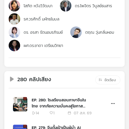
คุณ
โสภิต หวังวิวัฒนา
ดร.ไพจิตร วิบูลย์ธนสาร
รศ.วรศักดิ์ มหัทธโนบล
เพลง
ดร. อรสา รัตนอมรภิรมย์
ตฤณ วุ่นกลิ่นหอม
บทความ
ผศ.ดร.ชาดา เตรียมวิทยา
ข่าว
และ
280 คลิปเสียง
กิจกรรม
จัดเรียง
EP. 280: โรงเรียนสอนภาษาจีนใน
เกี่ยว
ไทย จากภัยความมั่นคงสู่โอกาส
กับ
ทางเศรษฐกิจ
14
1
07 ส.ค. 69
เรา
EP. 279: จีนตั้งเป้าเป็นผู้นำ AI