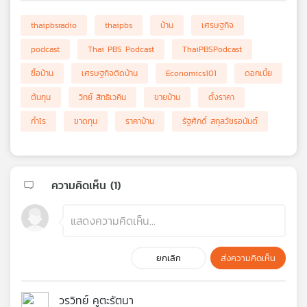
thaipbsradio
thaipbs
บ้าน
เศรษฐกิจ
podcast
Thai PBS Podcast
ThaiPBSPodcast
ซื้อบ้าน
เศรษฐกิจติดบ้าน
Economics101
ดอกเบี้ย
ต้นทุน
วิทย์ สิทธิเวคิน
ขายบ้าน
ตั้งราคา
กำไร
ขาดทุน
ราคาบ้าน
รัฐศักดิ์ สกุลวัชรอนันต์
ความคิดเห็น (
1
)
ยกเลิก
ส่งความคิดเห็น
วรวิทย์ คูตะรัตนา