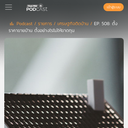
เข้าสู่ระบบ
Podcast /
รายการ /
เศรษฐกิจติดบ้าน /
EP. 508: ตั้ง
ราคาขายบ้าน ตั้งอย่างไรไม่ให้ขาดทุน
Podcast
เพล
ย์
ลิ
สต์
แนะนำ
เพล
ย์
ลิ
สต์
ของ