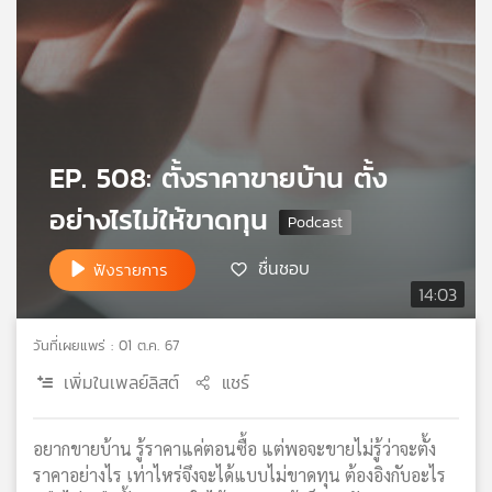
เครือ
ข่าย
วิทยุ
ไทย
พี
บี
เอส
EP. 508: ตั้งราคาขายบ้าน ตั้ง
อย่างไรไม่ให้ขาดทุน
แผนที่
ชื่นชอบ
ฟังรายการ
วิทยุ
14:03
เครือ
ข่าย
วันที่เผยแพร่ : 01 ต.ค. 67
เพิ่มในเพลย์ลิสต์
แชร์
อยากขายบ้าน รู้ราคาแค่ตอนซื้อ แต่พอจะขายไม่รู้ว่าจะตั้ง
ราคาอย่างไร เท่าไหร่จึงจะได้แบบไม่ขาดทุน ต้องอิงกับอะไร