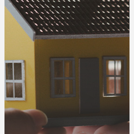
คุณ
เพลง
บทความ
ข่าว
และ
กิจกรรม
เกี่ยว
กับ
เรา