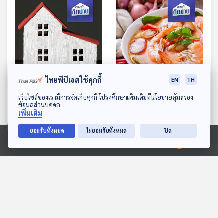
14:03
14:03
ไทยพีบีเอสใช้คุกกี้
EN
TH
EP. 511: ทำไมคนรุ่นใหม่ไม่
EP. 512: Soft Power
ดาวน์โหลด Thai PBS Podcast Application
เว็บไซต์ของเรามีการจัดเก็บคุกกี้ โปรดศึกษาเพิ่มเติมที่นโยบายคุ้มครอง
พร้อมมีบ้าน
อาหารไทย ทำไมไม่ปัง ?
ข้อมูลส่วนบุคคล
เพิ่มเติม
เศรษฐกิจติดบ้าน
เศรษฐกิจติดบ้าน
ยอมรับทั้งหมด
ไม่ยอมรับทั้งหมด
ปิด
Ⓒ 2020 องค์การกระจายเสียงและแพร่ภาพสาธารณะแห่งประเทศไทย
ตอนที่เกี่ยวข้อง