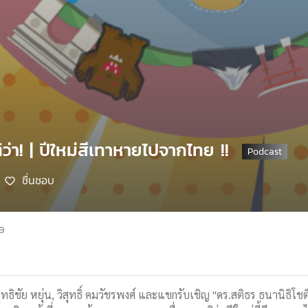
ิว่า! | ปีใหม่สีเทาหายไปจากไทย !!
ชื่นชอบ
69
สุทธิชัย หยุ่น, วิสุทธิ์ คมวัชรพงศ์ และแขกรับเชิญ "ดร.สติธร ธนานิธิ