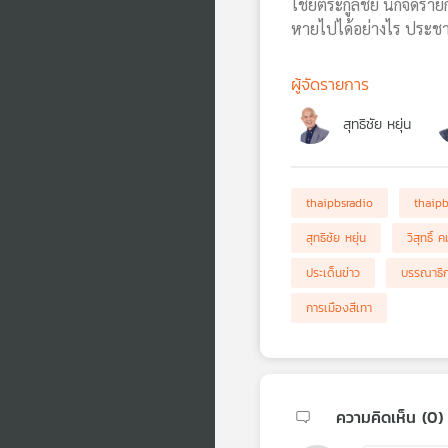
ไชยตระกูลชัย นักจัดรายก
หายไปได้อย่างไร ประช
ผู้จัดรายการ
สุทธิชัย หยุ่น
thaipbsradio
thaip
สุทธิชัย หยุ่น
วิสุทธิ์
ประเด็นข่าว
บรรณาธิก
การเมืองสีเทา
ความคิดเห็น (
0
)