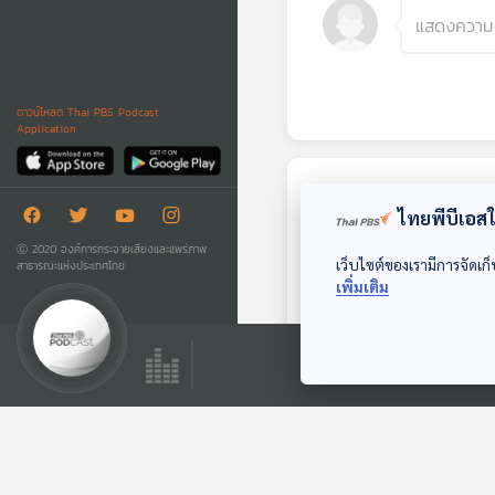
ดาวน์โหลด Thai PBS Podcast
Application
ตอนถัดไป
ไทยพีบีเอสใช
Ⓒ 2020 องค์การกระจายเสียงและแพร่ภาพ
เว็บไซต์ของเรามีการจัดเก็
สาธารณะแห่งประเทศไทย
เพิ่มเติม
53:24
EP. 105: สมมุติว่า! |
เลือกตั้งใหม่
ประเทศไทยไม่เหมือน
สมมุติว่า
เดิม !!