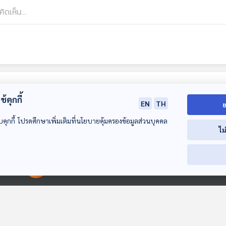
้คุกกี้
EN
TH
ย
บคุกกี้ โปรดศึกษาเพิ่มเติมที่นโยบายคุ้มครองข้อมูลส่วนบุคคล
ไม
53:24
53:24
5
00:00:00
00:00:00
EP. 106: สมมุติว่า! |
EP. 107: สมมุติว่า! |
EP. 108: สมมุติว
เลือกตั้งใหม่
ประชามติถูกคว่ำ !!
พรรคการเมืองล
ประเทศไทยยังเหมือน
เจ้าของพรรค !!
สมมุติว่า
สมมุติว่า
สมมุติว่า
เดิม !!