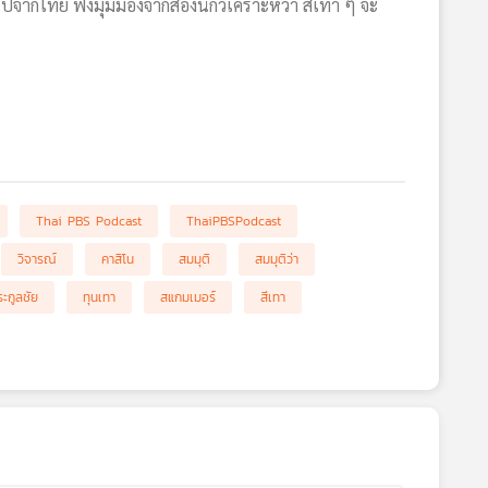
ายไปจากไทย ฟังมุมมองจากสองนักวิเคราะห์ว่า สีเทา ๆ จะ
Thai PBS Podcast
ThaiPBSPodcast
วิจารณ์
คาสิโน
สมมุติ
สมมุติว่า
ระกูลชัย
ทุนเทา
สแกมเมอร์
สีเทา