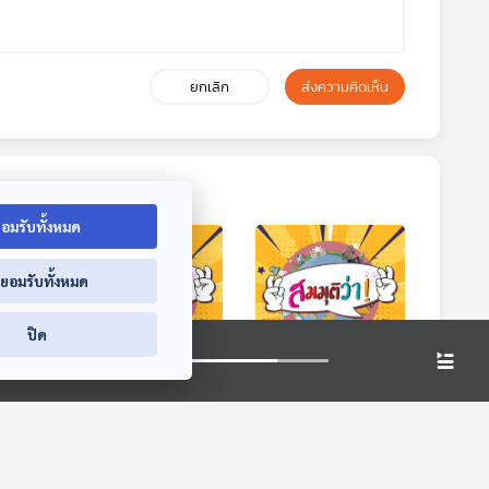
ยกเลิก
ส่งความคิดเห็น
อมรับทั้งหมด
่ยอมรับทั้งหมด
ปิด
3:24
53:24
53:24
่า! |
EP. 109: สมมุติว่า! |
EP. 110: สมมุติว่า! |
้วนมี
ปัญหาเศรษฐกิจไทย
การเมืองไทยไม่ติดกับ
แก้ง่ายนิดเดียว !!
ดักเดิม !!
สมมุติว่า
สมมุติว่า