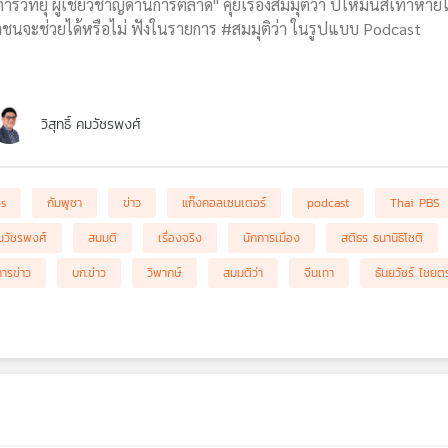
ารวิทยุ ผู้เชี่ยวชาญด้านการตลาด" คุยเรื่องสมมุติว่า ปีใหม่นี้สีเทาห
าชนจะช่วยได้หรือไม่ ฟังในรายการ #สมมุติว่า ในรูปแบบ Podcast
วิสุทธิ์ คมวัชรพงศ์
bs
กัมพูชา
ข่าว
แก๊งคอลเซนเตอร์
podcast
Thai PBS
 คมวัชรพงศ์
สมมติ
เรื่องจริง
นักการเมือง
สติธร ธนานิธิโชติ
ารข่าว
บก.ข่าว
วิพากษ์
สมมติว่า
จีนเทา
ธันยวัชร์ ไชยต