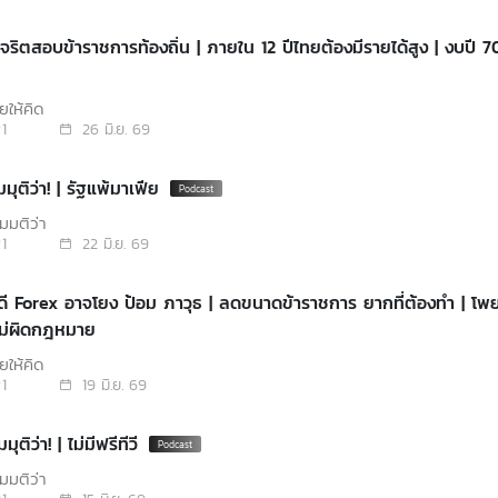
ุจริตสอบข้าราชการท้องถิ่น | ภายใน 12 ปีไทยต้องมีรายได้สูง | งบปี 7
ยให้คิด
1
26 มิ.ย. 69
มุติว่า! | รัฐแพ้มาเฟีย
มุติว่า
1
22 มิ.ย. 69
ดี Forex อาจโยง ป้อม ภาวุธ | ลดขนาดข้าราชการ ยากที่ต้องทำ | โพ
ม่ผิดกฎหมาย
ยให้คิด
1
19 มิ.ย. 69
ุติว่า! | ไม่มีฟรีทีวี
มุติว่า