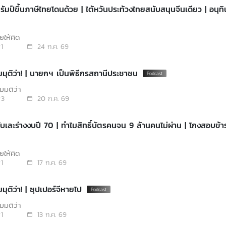
รัมป์ขึ้นภาษีไทยโดนด้วย | ไต้หวันประท้วงไทยสนับสนุนจีนเดียว | อนุทิ
ยให้คิด
1
24 ก.ค. 69
มมุติว่า! | นายกฯ เป็นพิธีกรสถานีประชาชน
มุติว่า
3
20 ก.ค. 69
ับเละร่างงบปี 70 | ทำไมสิทธิ์บัตรคนจน 9 ล้านคนไม่ผ่าน | โกงสอบข้า
ยให้คิด
1
17 ก.ค. 69
มุติว่า! | ซุปเปอร์จีหายไป
มุติว่า
1
13 ก.ค. 69