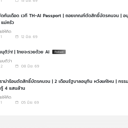
1
15 มิ.ย. 69
ัดกันเดือด เวที TH-AI Passport | ถอยเกณฑ์ตัดสิทธิ์บัตรคนจน | อนุ
 แม่ครัว
ยให้คิด
1
12 มิ.ย. 69
มมุติว่า! | ไทยจะรวยด้วย AI
มุติว่า
2
08 มิ.ย. 69
ราม่าร้อนตัดสิทธิ์บัตรคนจน | 2 เดือนรัฐบาลอนุทิน หวังแค่ไหน | กรร
นกู้ 4 แสนล้าน
ยให้คิด
1
05 มิ.ย. 69
มุติว่า! | ประเทศไทยไม่มีโกง !!
มุติว่า