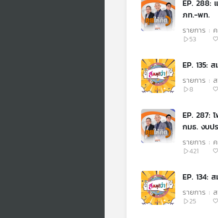
EP. 288: แจ
ภท.-พท.
รายการ : คุ
53
EP. 135: สม
รายการ : สม
8
EP. 287: 
กมธ. งบป
รายการ : คุ
421
EP. 134: สมม
รายการ : สม
25