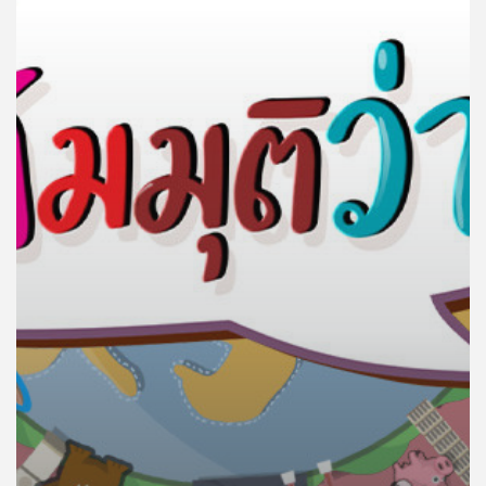
คุณ
เพลง
บทความ
ข่าว
และ
กิจกรรม
เกี่ยว
กับ
เรา