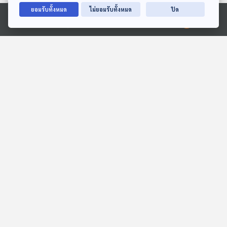
ยอมรับทั้งหมด
ไม่ยอมรับทั้งหมด
ปิด
Ⓒ 2020 องค์การกระจายเสียงและแพร่ภาพสาธารณะแห่งประเทศไทย
01:02:26
01:02:26
EP. 135: เจาะเส้นทาง "ยา
EP. 727: เรื่องที่ควรรู้ เมื่อ
เสพติด" ปมร้อน "แอร์
คนรุ่นเก่าและองค์กรต้อง
โฮสเตสไทย" ลอบขนเฮโรอีน
ทำงานร่วมกับ Gen Z
ตอบโจทย์
เศรษฐกิจติดบ้าน
01:02:26
01:02:26