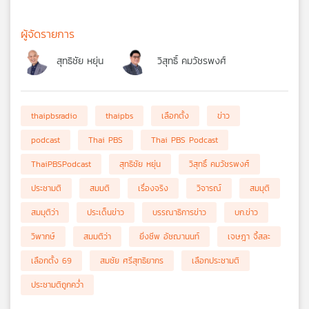
ผู้จัดรายการ
สุทธิชัย หยุ่น
วิสุทธิ์ คมวัชรพงศ์
thaipbsradio
thaipbs
เลือกตั้ง
ข่าว
podcast
Thai PBS
Thai PBS Podcast
ThaiPBSPodcast
สุทธิชัย หยุ่น
วิสุทธิ์ คมวัชรพงศ์
ประชามติ
สมมติ
เรื่องจริง
วิจารณ์
สมมุติ
สมมุติว่า
ประเด็นข่าว
บรรณาธิการข่าว
บก.ข่าว
วิพากษ์
สมมติว่า
ยิ่งชีพ อัชฌานนท์
เจษฎา จี้สละ
เลือกตั้ง 69
สมชัย ศรีสุทธิยากร
เลือกประชามติ
ประชามติถูกคว่ำ