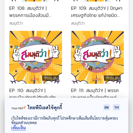
EP. 108: สมมุติว่า! |
EP. 109: สมมุติว่า! | ปัญหา
พรรคการเมืองล้วนมี
เศรษฐกิจไทย แก้ง่ายนิด
เจ้าของพรรค !!
เดียว !!
สมมุติว่า
สมมุติว่า
01:02:26
01:02:26
EP. 110: สมมุติว่า! |
EP. 111: สมมุติว่า! | พรรค
การเมืองไทยไม่ติดกับดัก
ประชาชนเป็นฝ่ายค้านแค่
เดิม !!
พรรคเดียว !!
สมมุติว่า
สมมุติว่า
ไทยพีบีเอสใช้คุกกี้
EN
TH
ดาวน์โหลด Thai PBS Podcast Application
เว็บไซต์ของเรามีการจัดเก็บคุกกี้ โปรดศึกษาเพิ่มเติมที่นโยบายคุ้มครอง
ข้อมูลส่วนบุคคล
เพิ่มเติม
ตอนที่เกี่ยวข้อง