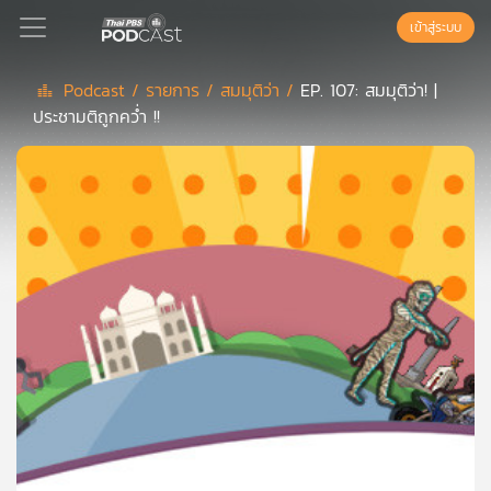
เข้าสู่ระบบ
Podcast /
รายการ /
สมมุติว่า /
EP. 107: สมมุติว่า! |
ประชามติถูกคว่ำ !!
Podcast
เพล
ย์
ลิ
สต์
แนะนำ
เพล
ย์
ลิ
สต์
ของ