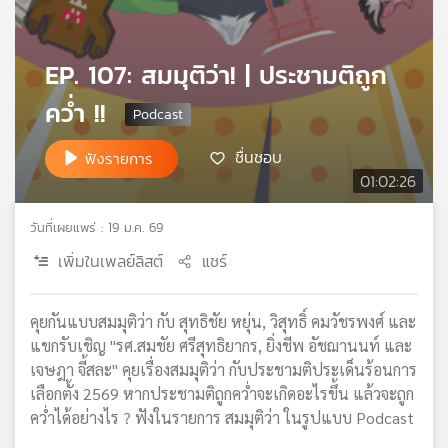
เครือ
ข่าย
วิทยุ
EP. 107: สมมุติว่า! | ประชามติถูก
ไทย
คว่ำ !!
พี
บี
เอส
ชื่นชอบ
ฟังรายการ
01:02:26
วันที่เผยแพร่ : 19 ม.ค. 69
แผนที่
วิทยุ
เพิ่มในเพลย์ลิสต์
แชร์
เครือ
ข่าย
คุยกันแบบสมมุติว่า กับ สุทธิชัย หยุ่น, วิสุทธิ์ คมวัชรพงศ์ และ
แขกรับเชิญ "รศ.สมชัย ศรีสุทธิยากร, ยิ่งชีพ อัชฌานนท์ และ
เจษฎา จี้สละ" คุยเรื่องสมมุติว่า กับประชามติประเด็นร้อนการ
เลือกตั้ง 2569 หากประชามติถูกคว่ำจะเกิดอะไรขึ้น แล้วจะถูก
คว่ำได้อย่างไร ? ฟังในรายการ สมมุติว่า ในรูปแบบ Podcast