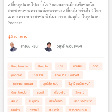
เปลี่ยนรูปแบบไปอย่างไร ? กลเกมการเมืองเพื่อชนะใจ
ประชาชนของพรรคแต่ละพรรคจะเปลี่ยนไปอย่างไร ? โดย
เฉพาะพรรคประชาชน ฟังในรายการ สมมุติว่า ในรูปแบบ
Podcast
ผู้จัดรายการ
สุทธิชัย หยุ่น
วิสุทธิ์ คมวัชรพงศ์
thaipbsradio
thaipbs
ข่าว
หาเสียง
กกต.
podcast
Thai PBS
Thai PBS Podcast
ThaiPBSPodcast
สุทธิชัย หยุ่น
วิสุทธิ์ คมวัชรพงศ์
บัตรเลือกตั้ง
สมมติ
เรื่องจริง
วิจารณ์
สมมุติ
สมมุติว่า
ประเด็นข่าว
บรรณาธิการข่าว
บก.ข่าว
วิพากษ์
สมมติว่า
พรรคประชาชน