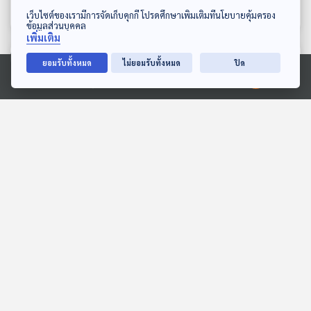
อิหร่าน !!
!!
สมมุติว่า
สมมุติว่า
ดาวน์โหลด Thai PBS Podcast Application
เว็บไซต์ของเรามีการจัดเก็บคุกกี้ โปรดศึกษาเพิ่มเติมที่นโยบายคุ้มครอง
ข้อมูลส่วนบุคคล
เพิ่มเติม
ตอนที่เกี่ยวข้อง
ยอมรับทั้งหมด
ไม่ยอมรับทั้งหมด
ปิด
Ⓒ 2020 องค์การกระจายเสียงและแพร่ภาพสาธารณะแห่งประเทศไทย
01:03:01
01:03:01
EP. 103: "ศิลปะ" บันทึกของ
EP. 679: หากวัดทำกิจกรรม
ยุคสมัยและความเข้าใจ
เปิดระดมทุน เป็นเรื่องที่
ตนเอง - ผ้าป่าน สิริมา
เหมาะสมหรือไม่
Made My Day วันนี้ดีที่สุด
เศรษฐกิจติดบ้าน