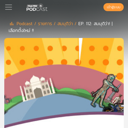
เข้าสู่ระบบ
Podcast /
รายการ /
สมมุติว่า /
EP. 112: สมมุติว่า! |
เลือกตั้งใหม่ !!
Podcast
เพล
ย์
ลิ
สต์
แนะนำ
เพล
ย์
ลิ
สต์
ของ