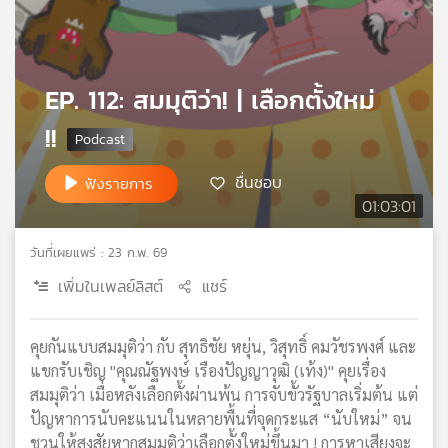
เครือ
ข่าย
วิทยุ
ไทย
EP. 112: สมมุติว่า! | เลือกตั้งใหม่
พี
!!
บี
เอส
ชื่นชอบ
ฟังรายการ
01:03:01
แผนที่
วิทยุ
วันที่เผยแพร่ : 23 ก.พ. 69
เครือ
เพิ่มในเพลย์ลิสต์
แชร์
ข่าย
คุยกันแบบสมมุติว่า กับ สุทธิชัย หยุ่น, วิสุทธิ์ คมวัชรพงศ์ และ
แขกรับเชิญ "คุณณัฐพงษ์ เรืองปัญญาวุฒิ (เท้ง)" คุยเรื่อง
สมมุติว่า เมื่อหลังเลือกตั้งผ่านพ้น การจับขั้วรัฐบาลเริ่มต้น แต่
ปัญหาการนับคะแนนในหลายพื้นที่จุดกระแส “นับใหม่” จน
ชวนให้สงสัยหากสมมุติว่าเลือกตั้งใหม่ขึ้นมา ! การหาเสียงจะ