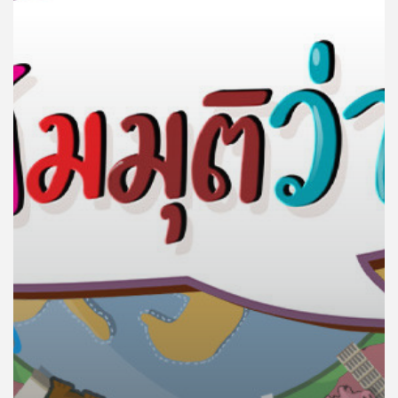
คุณ
เพลง
บทความ
ข่าว
และ
กิจกรรม
เกี่ยว
กับ
เรา