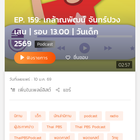
คุณ
EP. 159: เกล้าณพัฒน์ จันทร์ปวง
เพลง
เสน | รอบ 13.00 | วันเด็ก
2569
บทความ
ชื่นชอบ
ฟังรายการ
02:57
ข่าว
และ
วันที่เผยแพร่ : 10 ม.ค. 69
กิจกรรม
เพิ่มในเพลย์ลิสต์
แชร์
เกี่ยว
นิทาน
เด็ก
นักเล่านิทาน
podcast
radio
กับ
เรา
ผู้ประกาศข่าว
Thai PBS
Thai PBS Podcast
ThaiPBSPodcast
พอดคาสต์
พอดแคสต์
วิทยุ