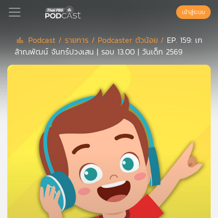
เข้าสู่ระบบ
Podcast /
รายการ /
Podcaster ตัวน้อย /
EP. 159: เก
ล้าณพัฒน์ จันทร์ปวงเสน | รอบ 13.00 | วันเด็ก 2569
Podcast
เพล
ย์
ลิ
สต์
แนะนำ
เพล
ย์
ลิ
สต์
ของ