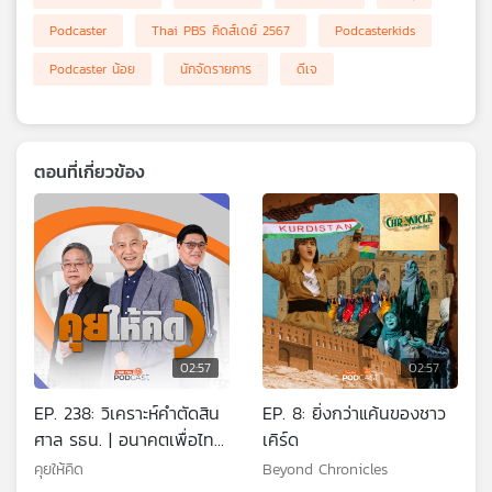
เครือ
Podcaster
Thai PBS คิดส์เดย์ 2567
Podcasterkids
ข่าย
Podcaster น้อย
นักจัดรายการ
ดีเจ
วิทยุ
ไทย
พี
บี
เอส
ตอนที่เกี่ยวข้อง
แผนที่
วิทยุ
เครือ
ข่าย
02:57
02:57
EP. 238: วิเคราะห์คำตัดสิน
EP. 8: ยิ่งกว่าแค้นของชาว
ศาล รธน. | อนาคตเพื่อไทย
เคิร์ด
จะแตกไหม | อนุทินเดินสาย
คุยให้คิด
Beyond Chronicles
ขอเสียงตั้งรัฐบาล