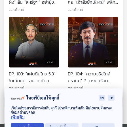
ผิง" ลั่น "สหรัฐฯ" อย่ายุ่ง
คุย "เจ้าสัวยักษ์ใหญ่" พลิก
ปมไต้หวัน
ฟื้นเศรษฐกิจไทย ?
ตอบโจทย์
ตอบโจทย์
27:26
27:26
EP. 103: "แผ่นดินไหว 5.3"
EP. 104: "ความจริงใกล้
ในเมียนมา อนาคตไทย
ปรากฏ" ? สางปมร้อน
"ปลอดภัยหรือไม่" ?
"รถไฟชนรถเมล์" กลางกรุง
ตอบโจทย์
ตอบโจทย์
ไทยพีบีเอสใช้คุกกี้
EN
TH
ดาวน์โหลด Thai PBS Podcast Application
เว็บไซต์ของเรามีการจัดเก็บคุกกี้ โปรดศึกษาเพิ่มเติมที่นโยบายคุ้มครอง
ตอนที่เกี่ยวข้อง
ข้อมูลส่วนบุคคล
เพิ่มเติม