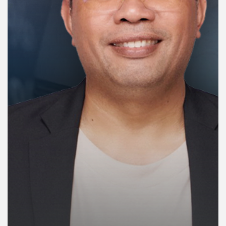
คุณ
เพลง
บทความ
ข่าว
และ
กิจกรรม
เกี่ยว
กับ
เรา