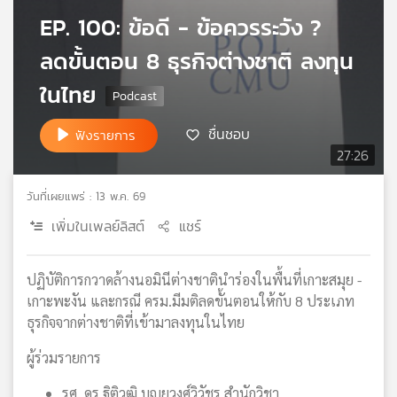
เครือ
EP. 100: ข้อดี - ข้อควรระวัง ?
ข่าย
ลดขั้นตอน 8 ธุรกิจต่างชาติ ลงทุน
วิทยุ
ไทย
ในไทย
พี
บี
ชื่นชอบ
ฟังรายการ
เอส
27:26
วันที่เผยแพร่ : 13 พ.ค. 69
แผนที่
วิทยุ
เพิ่มในเพลย์ลิสต์
แชร์
เครือ
ข่าย
ปฏิบัติการกวาดล้างนอมินีต่างชาตินำร่องในพื้นที่เกาะสมุย -
เกาะพะงัน และกรณี ครม.มีมติลดขั้นตอนให้กับ 8 ประเภท
ธุรกิจจากต่างชาติที่เข้ามาลงทุนในไทย
ผู้ร่วมรายการ
รศ. ดร.ฐิติวุฒิ บุญยวงศ์วิวัชร สำนักวิชา