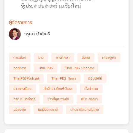
รัฐประศาสนศาสตร์ ม.เชียงใหม่
ผู้จัดรายการ
กรุณา บัวคำศรี
การเมือง
ข่าว
การศึกษา
สังคม
เศรษฐกิจ
podcast
Thai PBS
Thai PBS Podcast
ThaiPBSPodcast
Thai PBS News
ตอบโจทย์
ข่าวการเมือง
สำนักข่าวไทยพีบีเอส
ตั้งคำถาม
กรุณา บัวคำศรี
ข่าวที่คุณวางใจ
พี่นา กรุณา
ข้อสงสัย
นอมินีต่างชาติ
ต่างชาติลงทุนในไทย