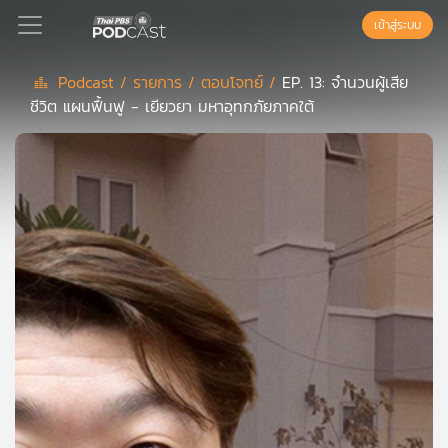
เข้าสู่ระบบ
Podcast /
รายการ /
ตอบโจทย์ /
EP. 13: จำนวนผู้เสีย
ชีวิต แผนฟื้นฟู - เยียวยา มหาอุทกภัยภาคใต้
Podcast
เพล
ย์
ลิ
สต์
แนะนำ
เพล
ย์
ลิ
สต์
ของ