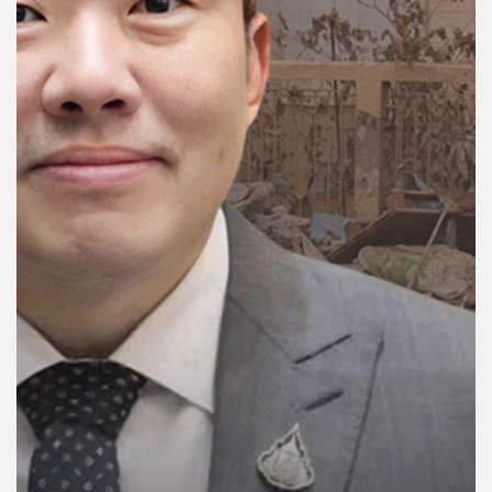
คุณ
เพลง
บทความ
ข่าว
และ
กิจกรรม
เกี่ยว
กับ
เรา