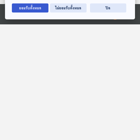
ยอมรับทั้งหมด
ไม่ยอมรับทั้งหมด
ปิด
Ⓒ 2020 องค์การกระจายเสียงและแพร่ภาพสาธารณะแห่งประเทศไทย
30:42
30:42
EP. 9: TIGER KILLER |
EP. 31: จับตา "ศึกเลือกตั้ง"
ฟลุ๊ค - รัฐนันท์ อุทธชาติ
อ่านสัญญาณ "การเมือง
ไทย" 2569
Into the Rainbow เรื่องเล่า
ตอบโจทย์
จากสายรุ้ง