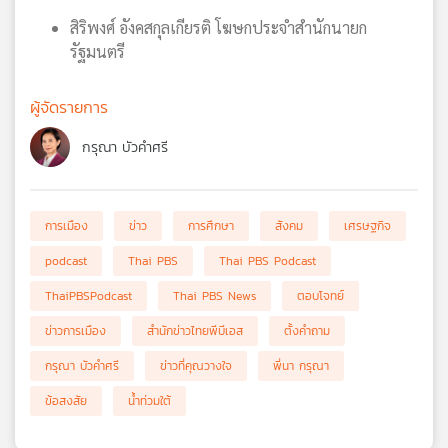
สิริพงศ์ อังคสกุลเกียรติ โฆษกประจำสำนักนายก
รัฐมนตรี
ผู้จัดรายการ
กรุณา บัวคำศรี
การเมือง
ข่าว
การศึกษา
สังคม
เศรษฐกิจ
podcast
Thai PBS
Thai PBS Podcast
ThaiPBSPodcast
Thai PBS News
ตอบโจทย์
ข่าวการเมือง
สำนักข่าวไทยพีบีเอส
ตั้งคำถาม
กรุณา บัวคำศรี
ข่าวที่คุณวางใจ
พี่นา กรุณา
ข้อสงสัย
น้ำท่วมใต้