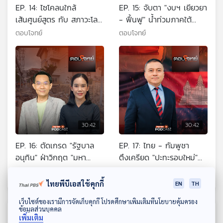
EP. 14: ไซโคลนใกล้
EP. 15: จับตา "งบฯ เยียวยา
เส้นศูนย์สูตร กับ สภาวะโลก
- ฟื้นฟู" น้ำท่วมภาคใต้
เดือด
"น้อยไป - ตกหล่น" หรือไม่
ตอบโจทย์
ตอบโจทย์
?
30:42
30:42
EP. 16: ตัดเกรด "รัฐบาล
EP. 17: ไทย - กัมพูชา
อนุทิน" ฝ่าวิกฤต "มหา
ตึงเครียด "ปะทะรอบใหม่"
อุทกภัยภาคใต้ 2568"
จับตา "Endgame" คืออะไร
ตอบโจทย์
ตอบโจทย์
?
ไทยพีบีเอสใช้คุกกี้
EN
TH
ดาวน์โหลด Thai PBS Podcast Application
เว็บไซต์ของเรามีการจัดเก็บคุกกี้ โปรดศึกษาเพิ่มเติมที่นโยบายคุ้มครอง
ข้อมูลส่วนบุคคล
ตอนที่เกี่ยวข้อง
เพิ่มเติม