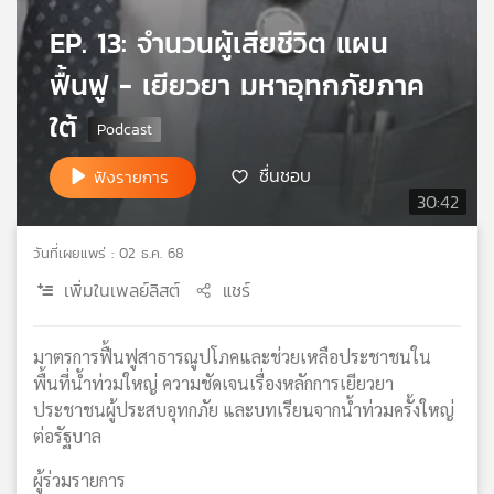
เครือ
EP. 13: จำนวนผู้เสียชีวิต แผน
ข่าย
วิทยุ
ฟื้นฟู - เยียวยา มหาอุทกภัยภาค
ไทย
ใต้
พี
บี
เอส
ชื่นชอบ
ฟังรายการ
30:42
แผนที่
วันที่เผยแพร่ : 02 ธ.ค. 68
วิทยุ
เพิ่มในเพลย์ลิสต์
แชร์
เครือ
ข่าย
มาตรการฟื้นฟูสาธารณูปโภคและช่วยเหลือประชาชนใน
พื้นที่น้ำท่วมใหญ่ ความชัดเจนเรื่องหลักการเยียวยา
ประชาชนผู้ประสบอุทกภัย และบทเรียนจากน้ำท่วมครั้งใหญ่
ต่อรัฐบาล
ผู้ร่วมรายการ