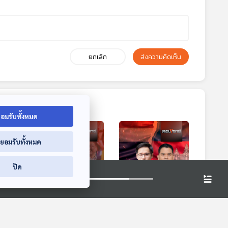
ยกเลิก
ส่งความคิดเห็น
อมรับทั้งหมด
่ยอมรับทั้งหมด
ปิด
8:26
28:26
28:26
อร์ -
EP. 24: ภูมิรัฐศาสตร์
EP. 25: นับถอยหลัง
ำคัญ
- การเมืองแบ่งขั้ว ใน
ไทย - กัมพูชา "หยุด
สายตาแคนดิเดตนา
ยิง" เดินหน้า "ข้อ