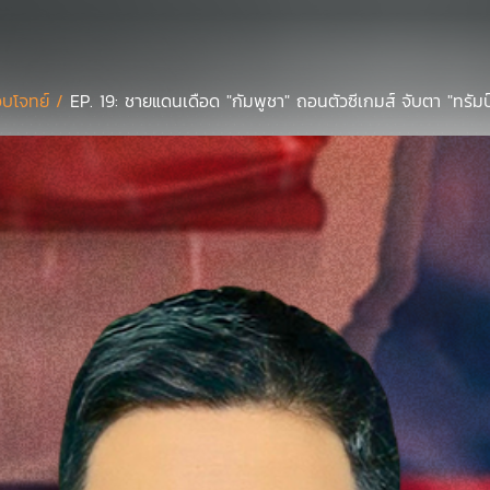
บโจทย์ /
EP. 19: ชายแดนเดือด "กัมพูชา" ถอนตัวซีเกมส์ จับตา "ทรัมป์