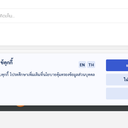
้คุกกี้
EN
TH
ย
บคุกกี้ โปรดศึกษาเพิ่มเติมที่นโยบายคุ้มครองข้อมูลส่วนบุคคล
ไม
00:00:00
00:00:00
28:26
28:26
2
EP. 21: สายลับ -
EP. 22: วัดกระแส
EP. 23: สแกมเม
อาวุธจีน - อ่าวไทย
"พรรคการเมือง"
ทุนเทา ปัจจัยส
"จุดร้อนใหม่" ไทย -
เลือกตั้งกลางการสู้
ตัดสินเลือกตั้ง