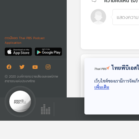
ความคิดเห็น (
0
)
ดาวน์โหลด Thai PBS Podcast
Application
ตอนถัดไป
ไทยพีบีเอสใช
Ⓒ 2020 องค์การกระจายเสียงและแพร่ภาพ
เว็บไซต์ของเรามีการจัดเก็
สาธารณะแห่งประเทศไทย
เพิ่มเติม
28:26
EP. 20: แรงกดดัน
"โดนัลด์ ทรัมป์" บีบ
"ไทย - กัมพูชา"