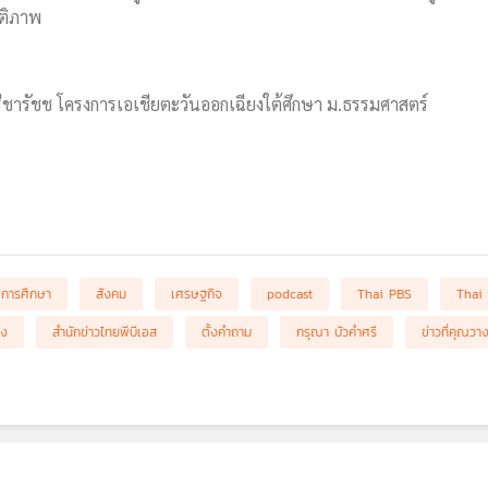
นติภาพ
ีชารัชช โครงการเอเชียตะวันออกเฉียงใต้ศึกษา ม.ธรรมศาสตร์
การศึกษา
สังคม
เศรษฐกิจ
podcast
Thai PBS
Thai
อง
สำนักข่าวไทยพีบีเอส
ตั้งคำถาม
กรุณา บัวคำศรี
ข่าวที่คุณวา