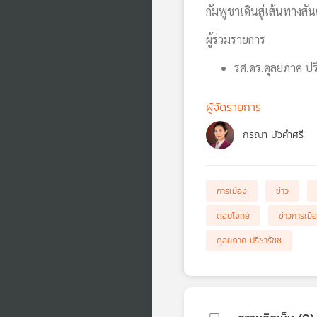
กัมพูชาเดินสู่เส้นทางสั
ผู้ร่วมรายการ
รศ.ดร.ดุลยภาค ปร
ผู้จัดรายการ
กรุณา บัวคำศรี
การเมือง
ข่าว
ตอบโจทย์
ข่าวการเมื
ดุลยภาค ปรีชารัชช