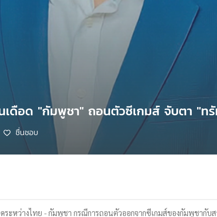
เดือด "กัมพูชา" ถอนตัวซีเกมส์ จับตา "ทรัม
ชื่นชอบ
ดระหว่างไทย - กัมพูชา กรณีการถอนตัวออกจากซีเกมส์ของกัมพูชากั