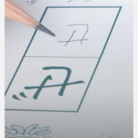
คุณ
เพลง
บทความ
ข่าว
และ
กิจกรรม
เกี่ยว
กับ
เรา