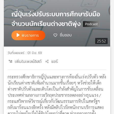
เครือ
ข่าย
ญี่ปุ่นเร่งปรับระบบการศึกษารับมือ
วิทยุ
จำนวนนักเรียนต่างชาติพุ่ง
ไทย
พี
บี
ชื่นชอบ
ฟังรายการ
เอส
25:52
วันที่เผยแพร่ : 01 มิ.ย. 69
แผนที่
เพิ่มในเพลย์ลิสต์
แชร์
วิทยุ
เครือ
ข่าย
กระทรวงศึกษาธิการญี่ปุ่นและทางการท้องถิ่นเร่งปรับตัว หลัง
นักเรียนต่างชาติเพิ่มจำนวนมากขึ้นเรื่อยๆ หวังช่วยให้เด็ก
ต่างชาติปรับตัวและเติบโตเป็นกำลังสำคัญในการขับเคลื่อน
ประเทศท่ามกลางภาวะวิกฤตประชากรลดลงอย่างรุนแรง /
กระแสวิพากษ์วิจารณ์เกี่ยวกับวัฒนธรรมการทิปในสหรัฐฯ
กลับมาร้อนแรงอีกครั้ง หลังมีคลิปไวรัลพนักงานบริการแสดง
ความไม่พอใจเมื่อได้ทิปน้อยกว่าที่คาด ท่ามกลางการตั้ง