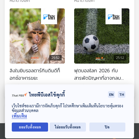
หน้าต่างโลก
หน้าต่างโลก
เมืองจนสะเทือนรัฐบาล
25:52
25:52
ลิงในยิบรอลตาร์กินดินดีท็
ฟุตบอลโลก 2026 กับ
อกซ์อาหารขยะ
สารพัดปัญหาที่อาจกลบ
ความสนุกให้หายไป
หน้าต่างโลก
หน้าต่างโลก
ไทยพีบีเอสใช้คุกกี้
EN
TH
ดาวน์โหลด Thai PBS Podcast Application
เว็บไซต์ของเรามีการจัดเก็บคุกกี้ โปรดศึกษาเพิ่มเติมที่นโยบายคุ้มครอง
ข้อมูลส่วนบุคคล
ตอนที่เกี่ยวข้อง
เพิ่มเติม
ยอมรับทั้งหมด
ไม่ยอมรับทั้งหมด
ปิด
Ⓒ 2020 องค์การกระจายเสียงและแพร่ภาพสาธารณะแห่งประเทศไทย