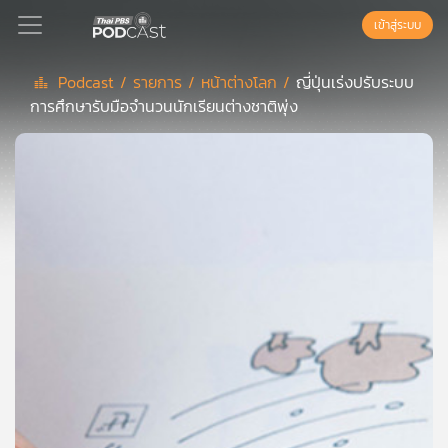
เข้าสู่ระบบ
Podcast /
รายการ /
หน้าต่างโลก /
ญี่ปุ่นเร่งปรับระบบ
การศึกษารับมือจำนวนนักเรียนต่างชาติพุ่ง
Podcast
เพล
ย์
ลิ
สต์
แนะนำ
เพล
ย์
ลิ
สต์
ของ