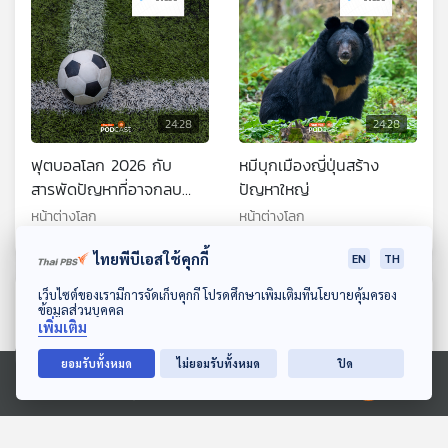
24:28
24:28
ฟุตบอลโลก 2026 กับ
หมีบุกเมืองญี่ปุ่นสร้าง
สารพัดปัญหาที่อาจกลบ
ปัญหาใหญ่
ความสนุกให้หายไป
หน้าต่างโลก
หน้าต่างโลก
ไทยพีบีเอสใช้คุกกี้
EN
TH
ดาวน์โหลด Thai PBS Podcast Application
เว็บไซต์ของเรามีการจัดเก็บคุกกี้ โปรดศึกษาเพิ่มเติมที่นโยบายคุ้มครอง
ตอนที่เกี่ยวข้อง
ข้อมูลส่วนบุคคล
เพิ่มเติม
ยอมรับทั้งหมด
ไม่ยอมรับทั้งหมด
ปิด
Ⓒ 2020 องค์การกระจายเสียงและแพร่ภาพสาธารณะแห่งประเทศไทย