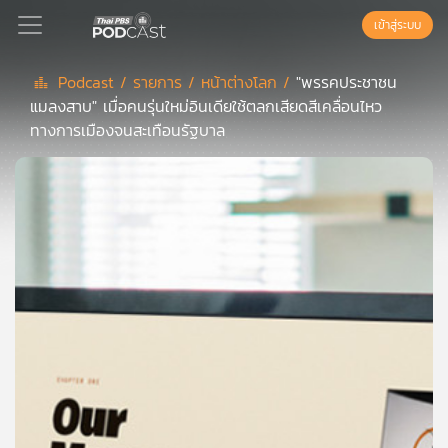
เข้าสู่ระบบ
Podcast /
รายการ /
หน้าต่างโลก /
"พรรคประชาชน
แมลงสาบ" เมื่อคนรุ่นใหม่อินเดียใช้ตลกเสียดสีเคลื่อนไหว
Podcast
ทางการเมืองจนสะเทือนรัฐบาล
เพล
ย์
ลิ
สต์
แนะนำ
เพล
ย์
ลิ
สต์
ของ