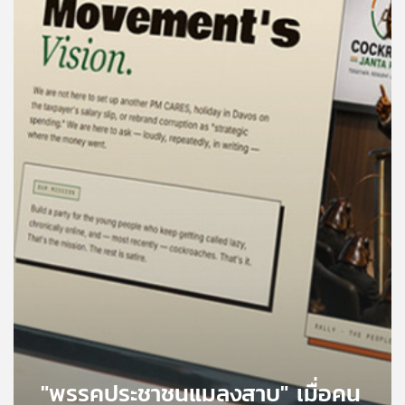
คุณ
เพลง
บทความ
ข่าว
และ
กิจกรรม
เกี่ยว
กับ
เรา
"พรรคประชาชนแมลงสาบ" เมื่อคน