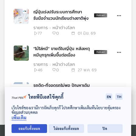
ญี่ปุ่นเร่งปรับระบบการศึกษา
รับมือจำนวนนักเรียนต่างชาติพุ่ง
รายการ : หน้าต่างโลก
77
0
01 มิ.ย. 69
"ไม้ไล่หมี" ขายดีในญี่ปุ่น หลังเหตุ
หมีบุกรุกเพิ่มขึ้นต่อเนื่อง
รายการ : หน้าต่างโลก
46
0
27 พ.ค. 69
รถติด-ที่จอดรถไม่พอ ปัญหาเดิม
ๆ ของหลายประเทศ แต่ใหม่
ไทยพีบีเอสใช้คุกกี้
EN
TH
สำหรับเกาหลีเหนือ
รายการ : หน้าต่างโลก
66
0
13 พ.ค. 69
ดาวน์โหลด Thai PBS Podcast Application
เว็บไซต์ของเรามีการจัดเก็บคุกกี้ โปรดศึกษาเพิ่มเติมที่นโยบายคุ้มครอง
ข้อมูลส่วนบุคคล
เพิ่มเติม
กว่างโจวบังคับร้านน้ำชาติดป้าย
บอกที่มา "ติ่มซำ"
ยอมรับทั้งหมด
ไม่ยอมรับทั้งหมด
ปิด