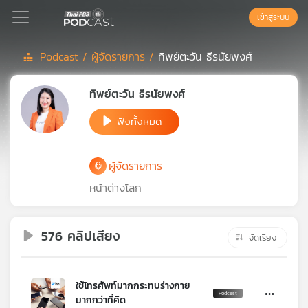
เข้าสู่ระบบ
Podcast /
ผู้จัดรายการ /
ทิพย์ตะวัน ธีรนัยพงศ์
Podcast
ทิพย์ตะวัน ธีรนัยพงศ์
ฟังทั้งหมด
เพล
ย์
ลิ
ผู้จัดรายการ
สต์
แนะนำ
หน้าต่างโลก
576 คลิปเสียง
เพล
จัดเรียง
ย์
ลิ
สต์
ใช้โทรศัพท์มากกระทบร่างกาย
ของ
มากกว่าที่คิด