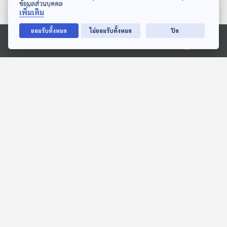
ข้อมูลส่วนบุคคล
ตอนที่เกี่ยวข้อง
เพิ่มเติม
ยอมรับทั้งหมด
ไม่ยอมรับทั้งหมด
ปิด
Ⓒ 2020 องค์การกระจายเสียงและแพร่ภาพสาธารณะแห่งประเทศไทย
29:52
29:52
EP. 12: THE DIRECTOR |
EP. 107: สมมุติว่า! |
อิน - อินทร โล่ห์แก้ว
ประชามติถูกคว่ำ !!
Into the Rainbow เรื่องเล่า
สมมุติว่า
จากสายรุ้ง