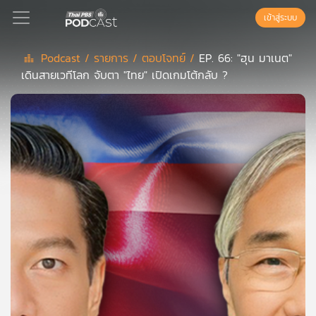
เข้าสู่ระบบ
Podcast /
รายการ /
ตอบโจทย์ /
EP. 66: "ฮุน มาเนต"
เดินสายเวทีโลก จับตา "ไทย" เปิดเกมโต้กลับ ?
Podcast
เพล
ย์
ลิ
สต์
แนะนำ
เพล
ย์
ลิ
สต์
ของ