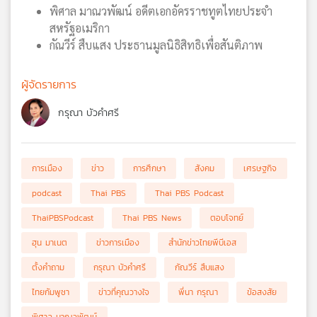
พิศาล มาณวพัฒน์ อดีตเอกอัครราชทูตไทยประจำ
สหรัฐอเมริกา
กัณวีร์ สืบแสง ประธานมูลนิธิสิทธิเพื่อสันติภาพ
ผู้จัดรายการ
กรุณา บัวคำศรี
การเมือง
ข่าว
การศึกษา
สังคม
เศรษฐกิจ
podcast
Thai PBS
Thai PBS Podcast
ThaiPBSPodcast
Thai PBS News
ตอบโจทย์
ฮุน มาเนต
ข่าวการเมือง
สำนักข่าวไทยพีบีเอส
ตั้งคำถาม
กรุณา บัวคำศรี
กัณวีร์ สืบแสง
ไทยกัมพูชา
ข่าวที่คุณวางใจ
พี่นา กรุณา
ข้อสงสัย