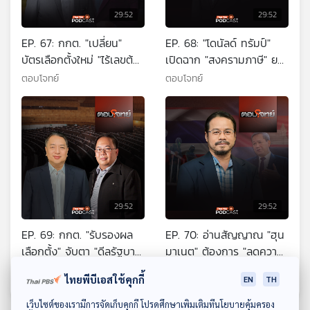
29:52
29:52
EP. 67: กกต. "เปลี่ยน"
EP. 68: "โดนัลด์ ทรัมป์"
บัตรเลือกตั้งใหม่ "ไร้เลขต้น
เปิดฉาก "สงครามภาษี" ยก
ขั้ว" ลงคะแนนลับ ?
สอง ไทยอยู่ตรงไหน ?
ตอบโจทย์
ตอบโจทย์
29:52
29:52
EP. 69: กกต. "รับรองผล
EP. 70: อ่านสัญญาณ "ฮุน
เลือกตั้ง" จับตา "ดีลรัฐบาล"
มาเนต" ต้องการ "ลดความ
พรรคภูมิใจไทย
ตึงเครียด" ไทย-กัมพูชา ?
ตอบโจทย์
ตอบโจทย์
ไทยพีบีเอสใช้คุกกี้
EN
TH
ดาวน์โหลด Thai PBS Podcast Application
เว็บไซต์ของเรามีการจัดเก็บคุกกี้ โปรดศึกษาเพิ่มเติมที่นโยบายคุ้มครอง