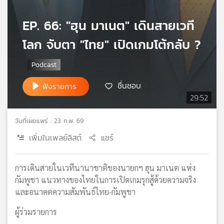
เครือ
EP. 66: "ฮุน มาเนต" เดินสายเวที
ข่าย
วิทยุ
โลก จับตา "ไทย" เปิดเกมโต้กลับ ?
ไทย
พี
บี
เอส
ชื่นชอบ
ฟังรายการ
29:52
แผนที่
วันที่เผยแพร่ : 23 ก.พ. 69
วิทยุ
เครือ
เพิ่มในเพลย์ลิสต์
แชร์
ข่าย
การเดินสายในเวทีนานาชาติของนายกฯ ฮุน มาเนต แห่ง
กัมพูชา แนวทางของไทยในการเปิดเกมรุกสู้ด้วยความจริง
และอนาคตความสัมพันธ์ไทย-กัมพูชา
ผู้ร่วมรายการ