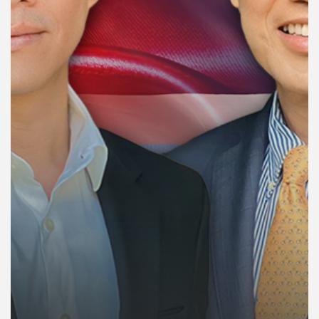
คุณ
เพลง
บทความ
ข่าว
และ
กิจกรรม
เกี่ยว
กับ
เรา