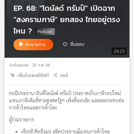
EP. 68: "โดนัลด์ ทรัมป์" เปิดฉาก
เครือ
ข่าย
"สงครามภาษี" ยกสอง ไทยอยู่ตรง
วิทยุ
ไทย
ไหน ?
พี
บี
ชื่นชอบ
ฟังรายการ
เอส
29:23
วันที่เผยแพร่ : 25 ก.พ. 69
แผนที่
เพิ่มในเพลย์ลิสต์
แชร์
วิทยุ
เครือ
ข่าย
กรณีประธานาธิบดีโดนัลด์ ทรัมป์ ประกาศเก็บภาษีรอบใหม่
แทนภาษีเดิมที่ศาลสูงสหรัฐฯ เพิ่งสั่งยกเลิก และผลกระทบต่อ
การค้าไทยและการค้าโลก
ผู้ร่วมรายการ
เกียรติ สิทธีอมร อดีตประธานผู้แทนการค้าไทย