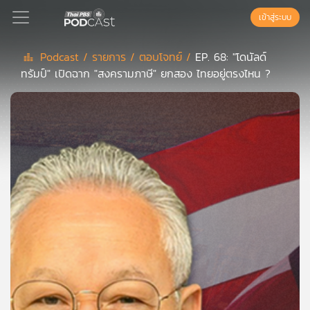
เข้าสู่ระบบ
Podcast /
รายการ /
ตอบโจทย์ /
EP. 68: "โดนัลด์
ทรัมป์" เปิดฉาก "สงครามภาษี" ยกสอง ไทยอยู่ตรงไหน ?
Podcast
เพล
ย์
ลิ
สต์
แนะนำ
เพล
ย์
ลิ
สต์
ของ