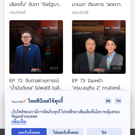
เลือกตั้ง" จับตา "ดีลรัฐบาล"
มาเนต" ต้องการ "ลดความ
พรรคภูมิใจไทย
ตึงเครียด" ไทย-กัมพูชา ?
ตอบโจทย์
ตอบโจทย์
29:23
29:23
EP. 72: จับตาสถานการณ์
EP. 73: โฉมหน้า
"น้ำมันดีเซล" ไม่พอใช้ ในอีก
"ครม.อนุทิน 2" กางโจทย์
2 เดือน ?
ร้อน "ฝ่ามหาวิกฤต"
ตอบโจทย์
ตอบโจทย์
ไทยพีบีเอสใช้คุกกี้
EN
TH
ดาวน์โหลด Thai PBS Podcast Application
เว็บไซต์ของเรามีการจัดเก็บคุกกี้ โปรดศึกษาเพิ่มเติมที่นโยบายคุ้มครอง
ข้อมูลส่วนบุคคล
ตอนที่เกี่ยวข้อง
เพิ่มเติม
ยอมรับทั้งหมด
ไม่ยอมรับทั้งหมด
ปิด