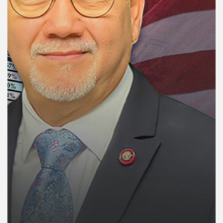
คุณ
เพลง
บทความ
ข่าว
และ
กิจกรรม
เกี่ยว
กับ
เรา