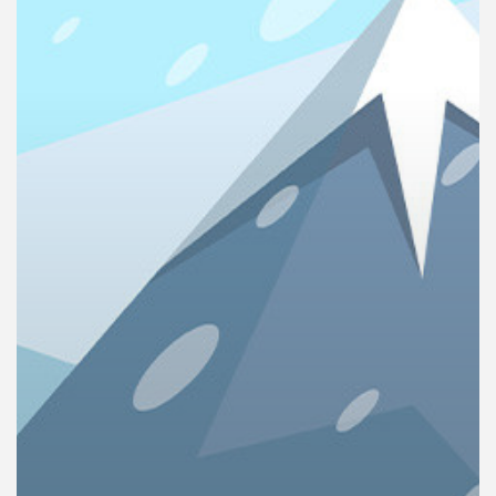
คุณ
เพลง
บทความ
ข่าว
และ
กิจกรรม
เกี่ยว
กับ
เรา