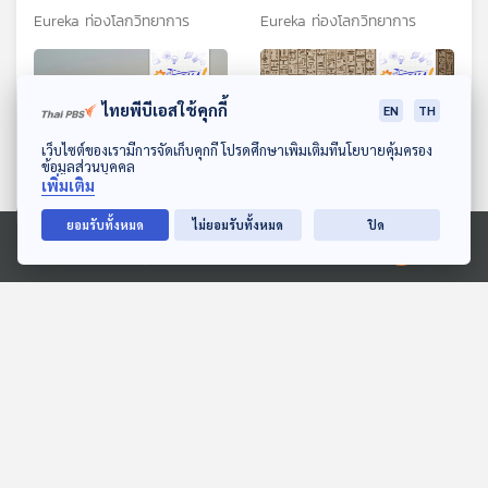
Eureka ท่องโลกวิทยาการ
Eureka ท่องโลกวิทยาการ
ไทยพีบีเอสใช้คุกกี้
EN
TH
ดาวน์โหลด Thai PBS Podcast Application
เว็บไซต์ของเรามีการจัดเก็บคุกกี้ โปรดศึกษาเพิ่มเติมที่นโยบายคุ้มครอง
ข้อมูลส่วนบุคคล
เพิ่มเติม
32:21
32:21
ยอมรับทั้งหมด
ไม่ยอมรับทั้งหมด
ปิด
EP. 10: เปิดโลกโบราณโลหะ
EP. 11: เปิดโลกโบราณโลหะ
Ⓒ 2020 องค์การกระจายเสียงและแพร่ภาพสาธารณะแห่งประเทศไทย
วิทยา กับ รศ.สุรพล นาถะ
วิทยา กับ รศ.สุรพล นาถะ
พินธุ (ตอนที่ 1)
พินธุ (ตอนที่ 2)
Eureka ท่องโลกวิทยาการ
Eureka ท่องโลกวิทยาการ
ตอนที่เกี่ยวข้อง