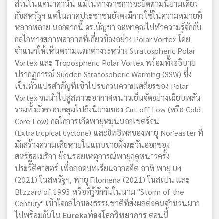
ส่วนในแคนาดานั้น แม้ในทางราชการจะยึดตามนิยามเดียว
กับสหรัฐฯ แต่ในภาคประชาชนยังคงมีการใช้ในความหมายที่
หลากหลาย นอกจากนี้ ดร.บัญชา จะพาคุณไปทำความรู้จักกับ
กลไกทางสภาพอากาศที่เกี่ยวข้องอย่าง Polar Vortex โดย
จำแนกให้เห็นความแตกต่างระหว่าง Stratospheric Polar
Vortex และ Tropospheric Polar Vortex พร้อมทั้งอธิบาย
ปรากฏการณ์ Sudden Stratospheric Warming (SSW) ซึ่ง
เป็นตัวแปรสำคัญที่เข้าไปรบกวนความเสถียรของ Polar
Vortex จนนำไปสู่สภาวะอากาศหนาวเย็นจัดอย่างเฉียบพลัน
รวมทั้งยังครอบคลุมไปถึงนิยามของ Cut-off Low (หรือ Cold
Core Low) กลไกการเกิดพายุหมุนนอกเขตร้อน
(Extratropical Cyclone) และอิทธิพลของพายุ Nor'easter ที่
มักสร้างความเสียหายในแถบชายฝั่งตะวันออกของ
สหรัฐอเมริกา ย้อนรอยเหตุการณ์พายุฤดูหนาวครั้ง
ประวัติศาสตร์ เพื่อถอดบทเรียนจากอดีต อาทิ พายุ Uri
(2021) ในสหรัฐฯ, พายุ Filomena (2021) ในสเปน และ
Blizzard of 1993 หรือที่รู้จักกันในนาม "Storm of the
Century" เข้าใจกลไกของธรรมชาติที่ส่งผลต่อคนจำนวนมาก
ไปพร้อมกันใน
Eurekaท่องโลกวิทยาการ
ตอนนี้