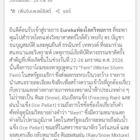
วันที่เผยแพร่ : 24 ก.พ. 69
เพิ่มในเพลย์ลิสต์
แชร์
ยินดีต้อนรับเข้าสู่รายการ
Eurekaท่องโลกวิทยการ
ที่จะพา
คุณไปสำรวจโลกแห่งวิทยาศาสตร์ใกล้ตัว พบกับ ดร.บัญชา
ธนบุญสมบัติ และคุณยีนส์ ธรณินทร์ เทพวงค์ ที่จะมาร่วม
สนทนาและวิเคราะห์ เหตุการณ์ภัยพิบัติทางธรรมชาติครั้ง
สำคัญที่เพิ่งเกิดขึ้นในช่วงวันที่ 22-26 มกราคม ค.ศ. 2026
นั่นคือการถาโถมของพายุฤดูหนาว "Fern" (Winter Storm
Fern) ในสหรัฐอเมริกา ซึ่งส่งผลกระทบเป็นวงกว้าง รายการ
นำเสนอรายละเอียดเชิงลึกเพื่อสร้างความเข้าใจที่ถูกต้องเกี่ยว
กับความแตกต่างทางกายภาพของหยาดน้ำฟ้าประเภทต่าง ๆ
ไม่ว่าจะเป็น หิมะ (Snow), ฝนเยือกแข็ง (Freezing Rain) และ
ฝนน้ำแข็ง (Ice Pellet) รวมถึงการไขข้อข้องใจเกี่ยวกับคำ
ศัพท์อุตุนิยมวิทยาอย่างคำว่า "Sleet" ซึ่งมีความหมายแตก
ต่างกันไปตามภูมิภาค โดยในสหรัฐอเมริกาจะหมายถึงฝนน้ำ
แข็ง (Ice Pellet) ขณะที่ในสหราชอาณาจักร ไอร์แลนด์ และ
ออสเตรเลีย กลับหมายถึง หิมะผสมฝน (Rain/Snow Mixture)