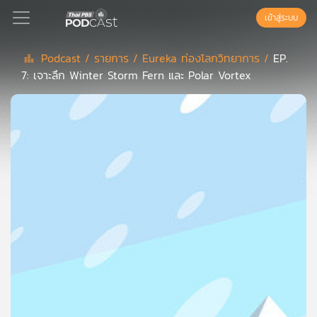
เข้าสู่ระบบ
Podcast /
รายการ /
Eureka ท่องโลกวิทยาการ /
EP.
7: เจาะลึก Winter Storm Fern และ Polar Vortex
Podcast
เพล
ย์
ลิ
สต์
แนะนำ
เพล
ย์
ลิ
สต์
ของ