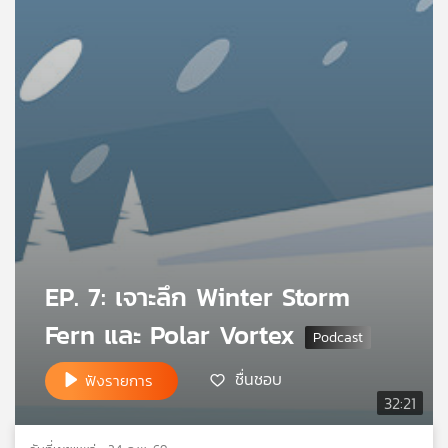
เครือ
ข่าย
วิทยุ
ไทย
พี
บี
เอส
แผนที่
วิทยุ
เครือ
EP. 7: เจาะลึก Winter Storm
ข่าย
Fern และ Polar Vortex
ชื่นชอบ
ฟังรายการ
32:21