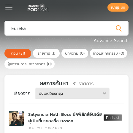
เข้าสู่ระบบ
Podcast
Advance Search
ตอน
(31)
รายการ
(1)
บทความ
(0)
ข่าวและกิจกรรม
(0)
เพล
ย์
ผู้จัดรายการและวิทยากร
(0)
ลิ
สต์
แนะนำ
ผลการค้นหา
31
รายการ
เรียงจาก
อัปเดตใหม่ล่าสุด
เพล
ย์
Satyendra Nath Bose นักฟิสิกส์อินเดีย
ลิ
ผู้เป็นที่มาของชื่อ Boson
สต์
ของ
6
1
04 ส.ค. 69