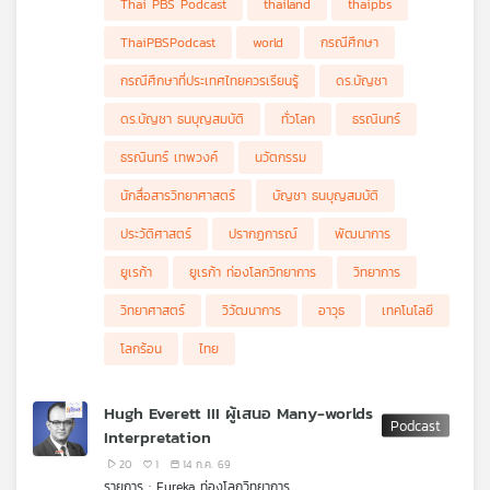
Thai PBS Podcast
thailand
thaipbs
ThaiPBSPodcast
world
กรณีศึกษา
กรณีศึกษาที่ประเทศไทยควรเรียนรู้
ดร.บัญชา
ดร.บัญชา ธนบุญสมบัติ
ทั่วโลก
ธรณินทร์
ธรณินทร์ เทพวงค์
นวัตกรรม
นักสื่อสารวิทยาศาสตร์
บัญชา ธนบุญสมบัติ
ประวัติศาสตร์
ปรากฏการณ์
พัฒนาการ
ยูเรก้า
ยูเรก้า ท่องโลกวิทยาการ
วิทยาการ
วิทยาศาสตร์
วิวัฒนาการ
อาวุธ
เทคโนโลยี
โลกร้อน
ไทย
Hugh Everett III ผู้เสนอ Many-worlds
Interpretation
20
1
14 ก.ค. 69
รายการ : Eureka ท่องโลกวิทยาการ