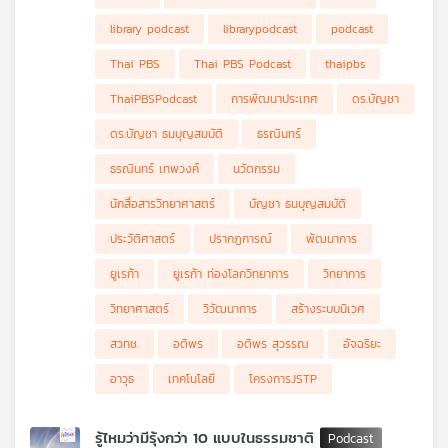
ด้วยการบ่มเพาะเยาวชนที่มีศักยภาพ จึงเป็นภารกิจสำคัญระดับชาติ
รายการ Eureka ท่องโลกวิทยาการในครั้งนี้ จะพาทุกท่านไปทำความ
library podcast
librarypodcast
podcast
รู้จัก คุณอติพร สุวรรณ ผู้เป็นกำลังสำคัญเบื้องหลังการพัฒนา
เยาวชนไทยมาอย่างยาวนาน ผ่านโครงการ JSTP หรือ Junior
Thai PBS
Thai PBS Podcast
thaipbs
Science Talent Project ของสำนักงานพัฒนาวิทยาศาสตร์และ
เทคโนโลยีแห่งชาติ (สวทช.) ซึ่งริเริ่มโดยผู้ใหญ่ในวงการวิทยาศาสตร์
ThaiPBSPodcast
การพัฒนาประเทศ
ดร.บัญชา
4 ท่าน ได้แก่ ศาสตราจารย์ ดร.ยงยุทธ ยุทธวงศ์, รองศาสตราจารย์
ดร. คุณหญิงสุมณฑา พรหมบุญ, ดร.กฤษณพงศ์ กีรติกร และ
ดร.บัญชา ธนบุญสมบัติ
ธรณินทร์
ศาสตราจารย์ ดร.ยอดหทัย เทพธรานนท์ มาร่วมเรียนรู้และภาคภูมิใน
ผลผลิตและผลงานของการพัฒนาคนทางด้านวิทยาศาสตร์และ
ธรณินทร์ เทพวงค์
นวัตกรรม
เทคโนโลยีไปด้วยกันในรายการ Eureka ตอนนี้
นักสื่อสารวิทยาศาสตร์
บัญชา ธนบุญสมบัติ
ประวัติศาสตร์
ปรากฏการณ์
พัฒนาการ
ยูเรก้า
ยูเรก้า ท่องโลกวิทยาการ
วิทยาการ
วิทยาศาสตร์
วิวัฒนาการ
สร้างระบบนิเวศ
สวทช.
อติพร
อติพร สุวรรณ
อัจฉริยะ
อาวุธ
เทคโนโลยี
โครงการJSTP
รู้ไหมว่ามีรุ้งกว่า 10 แบบในธรรมชาติ