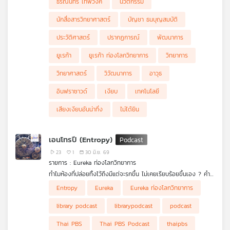
ธรณินทร์ เทพวงค์
นวัตกรรม
นักสื่อสารวิทยาศาสตร์
บัญชา ธนบุญสมบัติ
ประวัติศาสตร์
ปรากฏการณ์
พัฒนาการ
ยูเรก้า
ยูเรก้า ท่องโลกวิทยาการ
วิทยาการ
วิทยาศาสตร์
วิวัฒนาการ
อาวุธ
อินฟราซาวด์
เงียบ
เทคโนโลยี
เสียงเงียบอันน่าทึ่ง
ไม่ได้ยิน
เอนโทรปี (Entropy)
23
1
30 มิ.ย. 69
รายการ : Eureka ท่องโลกวิทยาการ
ทำไมห้องที่ปล่อยทิ้งไว้ถึงมีแต่จะรกขึ้น ไม่เคยเรียบร้อยขึ้นเอง ? คำ
ตอบของคำถามเหล่านี้ซ่อนอยู่ในแนวคิดฟิสิกส์อันนลึกซึ้งที่เรียกว่า
Eureka ท่องโลกวิทยาการ
ตอนนี้ ดร.ธนภัทร์ ดีสุวรรณ อาจารย์
Entropy
Eureka
Eureka ท่องโลกวิทยาการ
เอนโทรปี (Entropy) ปริมาณที่มีจุดเริ่มต้นจากความพยายามในการ
ประจำภาควิชาฟิสิกส์ คณะวิทยาศาสตร์ มหาวิทยาลัยเทคโนโลยี
จากนั้นจะกล่าวถึงสะพานเชื่อมสู่โลกจุลภาค อันเป็นผลมาจากการ
เข้าใจเครื่องจักรไอน้ำในยุคปฏิวัติอุตสาหกรรม โดย รูดอล์ฟ เคลาซิ
พระจอมเกล้าธนบุรี จะพาทุกท่านไปเรียนรู้รากฐานในอุณหพลศาสตร์
ปฏิวัติทางความคิดของ ลูทวิช บ็อลทซ์มันน์ (Ludwig Boltzmann)
ปิดท้ายด้วยเรื่องราวของ คล็อด แชนนอน (Claude Shannon) ซึ่ง
library podcast
librarypodcast
podcast
อุส (Rudolf Clausius) และพบว่าเอนโทรปีของระบบโดดเดี่ยวไม่มีวัน
(Thermodynamics) จุดกำเนิดของเอนโทรปี และแนวคิดเรื่อง
อธิบายเอนโทรปีผ่านจำนวนสถานะระดับจุลภาค (microstate) จนเกิด
พัฒนาแนวคิด เอนโทรปีเชิงสารสนเทศ (information entropy)
ลดลง จนเปรียบเสมือน ลูกศรแห่งกาลเวลา (Arrow of Time) ที่
พลังงานอิสระ (fee energy)
เป็นสมการพลิกโลกอย่าง S = k ln (Omega) อันเป็นหัวใจของวิชา
ในวิทยาการสารสนเทศ ซึ่งมีแง่มุมเทียบเคียงกับเอนโทรปีในวิชาอุณห
Thai PBS
Thai PBS Podcast
thaipbs
กำหนดทิศทาง
กลศาสตร์เชิงสถิติ (Statistical Mechanics)
พลศาสตร์และกลศาสตร์เชิงสถิติอย่างน่าทึ่ง เตรียมพบกับการผสาน