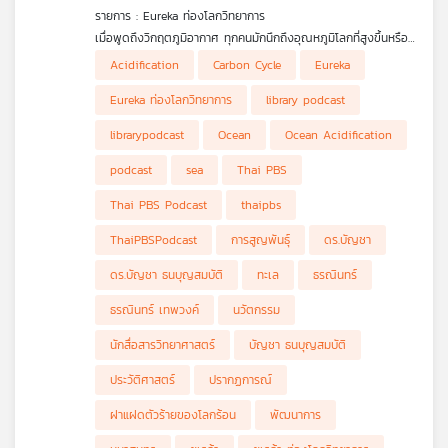
รายการ : Eureka ท่องโลกวิทยาการ
เมื่อพูดถึงวิกฤตภูมิอากาศ ทุกคนมักนึกถึงอุณหภูมิโลกที่สูงขึ้นหรือ
ภัยแล้งที่รุนแรง แต่ในวันนี้ผมจะพาทุกท่านด่ำดิ่งลงไปใต้ผืนน้ำ เพื่อ
Acidification
Carbon Cycle
Eureka
ทำความรู้จักกับภัยเงียบระดับโลกที่นักวิทยาศาสตร์ขนานนามว่าเป็น
"ฝาแฝดตัวร้ายของภาวะโลกร้อน" นั่นคือ ปรากฏการณ์มหาสมุทร
Eureka ท่องโลกวิทยาการ
library podcast
เป็นกรดมากขึ้น หรือ Ocean Acidification หลายคนอาจยังไม่ทราบ
ว่า มหาสมุทรคือพระเอกผู้อยู่เบื้องหลังการพยุงสมดุลของโลกใน
librarypodcast
Ocean
Ocean Acidification
วัฏจักรคาร์บอน (Carbon Cycle) โดยในแต่ละปีทางวิทยาศาสตร์พบ
ว่า มหาสมุทรทำหน้าที่ดูดซับแก๊สคาร์บอนไดออกไซด์ส่วนเกินไปถึง
podcast
sea
Thai PBS
ประมาณร้อยละ 23 ถึง 30 มีบทวิเคราะห์ที่น่าสนใจระบุไว้ว่า
"มหาสมุทรกักเก็บคาร์บอนไว้มากกว่าชั้นบรรยากาศถึง 60 เท่า และ
Thai PBS Podcast
thaipbs
ดูดซับแก๊สคาร์บอนไดออกไซด์ที่เกิดจากกิจกรรมของมนุษย์ไปเกือบ
30% ซึ่งหมายความว่า มหาสมุทรคือหัวใจสำคัญในการทำความเข้าใจ
ThaiPBSPodcast
การสูญพันธุ์
ดร.บัญชา
วัฏจักรคาร์บอนของโลก และเป็นตัวกำหนดอนาคตภูมิอากาศของเรา"
ดร.บัญชา ธนบุญสมบัติ
ทะเล
ธรณินทร์
ธรณินทร์ เทพวงค์
นวัตกรรม
นักสื่อสารวิทยาศาสตร์
บัญชา ธนบุญสมบัติ
ประวัติศาสตร์
ปรากฏการณ์
ฝาแฝดตัวร้ายของโลกร้อน
พัฒนาการ