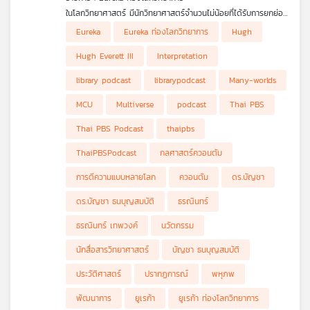
ในโลกวิทยาศาสตร์ มีนักวิทยาศาสตร์จำนวนไม่น้อยที่ได้รับการยกย่อง
ตั้งแต่ยังมีชีวิตอยู่ แต่ก็มีบางคนที่ชะตากรรมแตกต่างออกไป พวก
Eureka
Eureka ท่องโลกวิทยาการ
Hugh
เขาเสนอแนวคิดที่ล้ำหน้าเกินกว่ายุคสมัยจนถูกมองว่าเป็นคนเพ้อฝัน
ถูกวิพากษ์วิจารณ์อย่างรุนแรง หรือแม้กระทั่งถูกตราหน้าว่าไม่เข้าใจ
Hugh Everett III
Interpretation
สิ่งที่ตนเองกำลังศึกษา ทว่ากาลเวลาผ่านไป แนวคิดเหล่านั้นกลับได้
รับการยอมรับ และกลายเป็นส่วนหนึ่งขององค์ความรู้สำคัญของ
library podcast
librarypodcast
Many-worlds
มนุษยชาติ ในรายการ Eureka ท่องโลกวิทยาการ ตอนนี้ ดร.บัญชา
ธนบุญสมบัติ จะพาคุณปรู้จักชีวิตและผลงานของ ฮิว เอเวอเรตต์ ที่
MCU
Multiverse
podcast
Thai PBS
3 (Hugh Everett III) นักฟิสิกส์ชาวอเมริกันผู้เสนอแนวคิดอันโด่งดัง
ที่เรียกว่า 'การตีความแบบหลายโลก' (Many-worlds
Thai PBS Podcast
thaipbs
Interpretation) ซึ่งเป็นหนึ่งในแนวทางการอธิบายกลศาสตร์ควอนตัม
ที่แปลก พิสดาร และชวนให้ตั้งคำถามต่อธรรมชาติของความเป็นจริง
ThaiPBSPodcast
กลศาสตร์ควอนตัม
มากที่สุดแนวคิดหนึ่งในประวัติศาสตร์วิทยาศาสตร์ และเป็นรูปแบบที่
เทียบเคียงได้กับแนวคิดเกี่ยวกับ 'พหุภพ (Multiverse)' ในนิยาย
การตีความแบบหลายโลก
ควอนตัม
ดร.บัญชา
วิทยาศาสตร์ เรื่องราวของฮิว เอเวอเรตต์ ไม่ใช่เพียงชีวประวัติของ
นักฟิสิกส์คนหนึ่งเท่านั้น แต่ยังเป็นบทเรียนสำคัญเกี่ยวกับธรรมชาติ
ดร.บัญชา ธนบุญสมบัติ
ธรณินทร์
ของความคิดสร้างสรรค์ การต่อสู้กับกระแสความเชื่อหลัก และคำถาม
ที่ว่าความจริงทางวิทยาศาสตร์นั้น บางครั้งอาจต้องใช้เวลาหลายสิบ
ธรณินทร์ เทพวงค์
นวัตกรรม
ปีกว่าที่ผู้คนจะมองเห็นคุณค่าของมัน ในรายการ Eureka ท่องโลก
วิทยาการ Ep.นี้ เราจะสำรวจชีวิตอันน่าทึ่งของชายผู้เคยถูกดูหมิ่นว่า
นักสื่อสารวิทยาศาสตร์
บัญชา ธนบุญสมบัติ
“โง่สุดแสนจะบรรยาย” แต่ในที่สุดกลับได้รับการยกย่องให้เป็นเจ้าของ
ประวัติศาสตร์
ปรากฏการณ์
พหุภพ
หนึ่งในแนวคิดที่ทรงอิทธิพลที่สุดของฟิสิกส์สมัยใหม่
พัฒนาการ
ยูเรก้า
ยูเรก้า ท่องโลกวิทยาการ