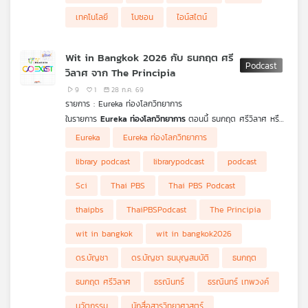
เครือ
เทคโนโลยี
โบซอน
ไอน์สไตน์
ข่าย
วิทยุ
Wit in Bangkok 2026 กับ ธนกฤต ศรี
ไทย
วิลาศ จาก The Principia
พี
บี
9
1
28 ก.ค. 69
รายการ : Eureka ท่องโลกวิทยาการ
เอส
ในรายการ
Eureka ท่องโลกวิทยาการ
ตอนนี้ ธนกฤต ศรีวิลาศ หรือ
เต้ CEO และผู้ร่วมก่อตั้งสื่อวิทยาศาสตร์ The Principia หนึ่งในทีม
Eureka
Eureka ท่องโลกวิทยาการ
ภาคีนักสื่อสารวิทยาศาสตร์ที่เป็นผู้ดำเนินการกิจกรรมนี้ร่วมกับ
แผนที่
กรุงเทพมหานคร โดย จะชวนทุกคนทำความรู้จักประวัติการสื่อสาร
library podcast
librarypodcast
podcast
วิทยาศาสตร์ไทย ทั้งในรูปแบบวารสาร ตำรา โทรทัศน์ คอนเทนต์
วิทยุ
ออนไลน์ มาจนถึงรูปแบบการทำงานของนักสื่อสารวิทยาศาสตร์ไทยใน
Sci
Thai PBS
Thai PBS Podcast
เครือ
ปัจจุบันที่มีความหลากหลายมากยิ่งขึ้น นอกจากผู้ที่ชื่นชอบ
ข่าย
วิทยาศาสตร์สามารถเรียนจบไปเพื่อทำงานเป็นนักวิทยาศาสตร์ นัก
thaipbs
ThaiPBSPodcast
The Principia
วิจัย หรือนักประดิษฐ์ได้แล้ว นักสื่อสารวิทยาศาสตร์ก็ยังเป็นอีกหนึ่ง
อาชีพในปัจจุบันที่เริ่มหาเลี้ยงตัวได้ในยุคที่ใครก็สร้างคอนเทนต์ได้ และ
wit in bangkok
wit in bangkok2026
วงการสื่อสารวิทยาศาสตร์ไทยก็กำลังเดินทางไปด้านที่ดียิ่งขึ้น หาก
คุณเป็นอีกคนที่อยากทำความรู้จักการสื่อสารวิทยาศาสตร์ให้มากขึ้น
ดร.บัญชา
ดร.บัญชา ธนบุญสมบัติ
ธนกฤต
หรืออยากสร้างไฟในการเรียนรู้วิทยาศาสตร์ให้มากขึ้น เตรียมพบกับ
เรื่องราวของนักสื่อสารวิทยาศาสตร์ไทย และภารกิจล่าสุดที่จะรวมตัว
ธนกฤต ศรีวิลาศ
ธรณินทร์
ธรณินทร์ เทพวงค์
กันในอีเวนต์สุดยิ่งใหญ่ได้ใน
Eureka ท่องโลกวิทยาการ
Ep. นี้
นวัตกรรม
นักสื่อสารวิทยาศาสตร์