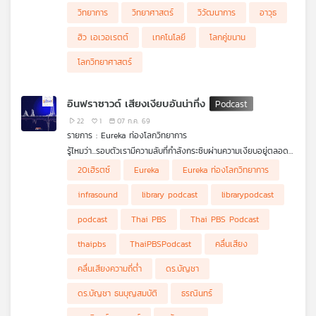
วิทยาการ
วิทยาศาสตร์
วิวัฒนาการ
อาวุธ
ฮิว เอเวอเรตต์
เทคโนโลยี
โลกคู่ขนาน
โลกวิทยาศาสตร์
อินฟราซาวด์ เสียงเงียบอันน่าทึ่ง
22
1
07 ก.ค. 69
รายการ : Eureka ท่องโลกวิทยาการ
รู้ไหมว่า...รอบตัวเรามีความลับที่กำลังกระซิบผ่านความเงียบอยู่ตลอด
เวลา ? ในความเป็นจริงโลกใบนี้ไม่ได้เงียบอย่างที่เราคิดแต่มี “เสียง”
ใน Eureka Ep. นี้ ดร.บัญชา ธนบุญสมบัติ จะพาทุกท่านดำดิ่งไปเจาะ
20เฮิรตซ์
Eureka
Eureka ท่องโลกวิทยาการ
ที่ทรงพลังอย่างยิ่งซ่อนอยู่เพียงแต่มันเป็นเสียงที่หูของมนุษย์ไม่มีวัน
ลึกมิติต่างๆ ที่น่าทึ่งของอินฟราซาวด์ ไม่ว่าจะเป็นการตรวจจับการ
ได้ยิน นั่นคือ อินฟราซาวด์ (Infrasound) คลื่นเสียงความถี่ต่ำพิเศษ
ทดลองอาวุธนิวเคลียร์ระดับโลก ความลับของสัตว์ยักษ์ใหญ่อย่างช้าง
infrasound
library podcast
librarypodcast
ที่ต่ำกว่า 20 เฮิรตซ์ ซึ่งมีความสามารถในการเดินทางได้ไกลอย่าง
แอฟริกาและวาฬสีน้ำเงินที่ใช้เสียงนี้สื่อสารกันข้ามมหาสมุทร รวมถึง
เหลือเชื่อข้ามโลก อินฟราซาวด์มีต้นกำเนิดมาจากทั้งปรากฏการณ์
พาไปดูเทคโนโลยีการตรวจจับ ผลกระทบที่เสียงนี้อาจมีต่อร่างกาย
podcast
Thai PBS
Thai PBS Podcast
ธรรมชาติระดับมหึมาอย่างภูเขาไฟปะทุ แผ่นดินไหว พายุฟ้าคะนอง
มนุษย์ และความเป็นไปได้ในการใช้คลื่นเสียงนี้เพื่อถอดรหัสโครงสร้าง
แสงออโรรา ไปจนถึงกิจกรรมของมนุษย์อย่างเครื่องบินเหนือเสียง
ภายในของดาวเคราะห์ดวงอื่น เตรียมหูของคุณให้พร้อม (แม้จะไม่
thaipbs
ThaiPBSPodcast
คลื่นเสียง
และการปล่อยจรวด
ได้ยิน) แล้วไปร่วมเปิดโลกวิทยาการที่ซ่อนอยู่หลังความเงียบใน Ep. นี้
กัน
คลื่นเสียงความถี่ต่ำ
ดร.บัญชา
ดร.บัญชา ธนบุญสมบัติ
ธรณินทร์