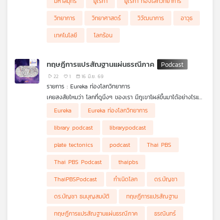
มหาสมุทร
ยูเรก้า
ยูเรก้า ท่องโลกวิทยาการ
วิทยาการ
วิทยาศาสตร์
วิวัฒนาการ
อาวุธ
เทคโนโลยี
โลกร้อน
ทฤษฎีการแปรสัณฐานแผ่นธรณีภาค
22
1
16 มิ.ย. 69
รายการ : Eureka ท่องโลกวิทยาการ
เคยสงสัยไหมว่า โลกที่ดูนิ่งๆ ของเรา มีภูเขาโผล่ขึ้นมาได้อย่างไรและ
มหาสมุทรเกิดขึ้นมาได้อย่างไร ? คำถามเหล่านี้นำไปสู่หนึ่งในแนวคิดที่
แม้เวเกอเนอร์จะมีหลักฐานสำคัญที่ชี้ว่าทวีปต่างๆ เคยอยู่ติดกันจริงๆ
Eureka
Eureka ท่องโลกวิทยาการ
สำคัญอันหนึ่งที่เปลี่ยนความเข้าใจของมนุษย์เกี่ยวกับโลกไปตลอดกาล
แต่ก็ไม่สามารถตอบได้ว่าอะไรทำให้ทวีปเคลื่อนที่ออกจากกัน จนกระทั่ง
รายการ Eureka ท่องโลกวิทยาการ ep นี้ อาจารย์อัสสุมา สายนาคำ
ในช่วงศวรรษที่ 20 มีการสำรวจพื้นมหาสมุทร ทำให้พบกลไกการแยก
library podcast
librarypodcast
จะพาไปทำความรู้จักกับแนวคิดทวีปเลื่อน (continental drift) ขอ
ออกจากกันของแผ่นธรณี และ "ทฤษฎีการแปรสัณฐานแผ่นธรณี
งอัลเฟรท เวเกอเนอร์ (Alfred Wegener) นักวิทยาศาสตร์ชาว
ภาค" (plate tectonics) ซึ่งเป็นกุญแจสำคัญที่จะอธิบายได้ว่าภูเขา
plate tectonics
podcast
Thai PBS
เยอรมัน ผู้ที่สงสัยว่า "ทำไมชายฝั่งด้านตะวันตกของทวีปแอฟริกาและ
โผล่ขึ้นมาได้อย่างไร มาติดตามรับฟังเรื่องราวความเป็นมาของโลกไป
ชายฝั่งด้านตะวันออกของทวีปอเมริกาใต้ถึงดูเหมือนจิ๊กซอว์ที่ต่อกัน
พร้อมกันได้ในรายการ Eureka ท่องโลกวิทยาการ ตอน Plate
Thai PBS Podcast
thaipbs
ได้พอดี? ทวีปทั้ง 2 นี้ เคยเชื่อมต่อกันหรือไม่ จนนำไปสู่แนวคิดที่ว่า
Tectonics ทฤษฎีแผ่นธรณีแปรสัณฐาน
"ทวีปต่าง ๆ บนโลกที่เห็นในปัจจุบัน เคยอยู่รวมกันเป็นมหาทวีปขนาด
ThaiPBSPodcast
กำเนิดโลก
ดร.บัญชา
ยักษ์ที่เรียกว่า "พันเจีย" (Pangaea) ก่อนจะค่อย ๆ แยกออกจากกัน
ในภายหลัง" และแนวคิดนี้ก็สร้างคำถามสำคัญถัดมา คือ "แล้วอะไรที่
ดร.บัญชา ธนบุญสมบัติ
ทฤษฎีการแปรสัณฐาน
ทำให้พันเจีย หรือทวีปทั้งทวีปแยกออกจากกัน ?"
ทฤษฎีการแปรสัณฐานแผ่นธรณีภาค
ธรณินทร์