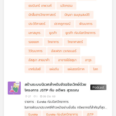
ธรณินทร์ เทพวงค์
นวัตกรรม
นักสื่อสารวิทยาศาสตร์
บัญชา ธนบุญสมบัติ
ประวัติศาสตร์
ปรากฏการณ์
พัฒนาการ
มหาสมุทร
ยูเรก้า
ยูเรก้า ท่องโลกวิทยาการ
รอยแยก
วิทยาการ
วิทยาศาสตร์
วิวัฒนาการ
อัลเฟรท เวเกอเนอร์
อัสสุมา สายนาคำ
อาจารย์อัสสุมา
อาวุธ
เทคโนโลยี
แผ่นดิน
แผ่นธรณีภาค
โลก
สร้างระบบนิเวศสำหรับอัจฉริยะวิทย์ด้วย
โครงการ JSTP กับ อติพร สุวรรณ
27
1
09 มิ.ย. 69
รายการ : Eureka ท่องโลกวิทยาการ
ในการพัฒนาประเทศให้ก้าวหน้าอย่างยั่งยืน ทรัพยากรที่สำคัญที่สุด
คือ “คนที่มีคุณภาพ” การลงทุนในจุดต้นน้ำของระบบวิทยาศาสตร์
Eureka
Eureka ท่องโลกวิทยาการ
JSTP