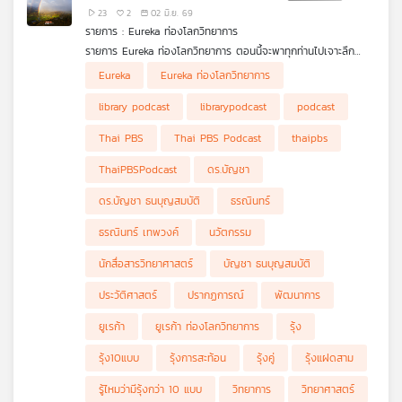
23
2
02 มิ.ย. 69
รายการ : Eureka ท่องโลกวิทยาการ
รายการ Eureka ท่องโลกวิทยาการ ตอนนี้จะพาทุกท่านไปเจาะลึก
ปรากฏการณ์ทางธรรมชาติที่ทุกคนคุ้นเคยกันดี แต่อาจยังไม่เคย
Eureka
Eureka ท่องโลกวิทยาการ
สัมผัสในแง่มุมที่ลึกซึ้งมาก่อน นั่นคือ "รุ้งในธรรมชาติ" ดร.บัญชา ธน
รุ้งคู่ (Double Rainbow)
บุญสมบัติ จะมาเล่าเรื่องรุ้งแบบต่างๆ กว่า 10 แบบในธรรมชาติ เช่น
รุ้งแฝดสอง (Twinned Rainbow)
library podcast
librarypodcast
podcast
รุ้งแฝดสาม (Triple-split Rainbow)
รุ้งการสะท้อน (Reflection Rainbow)
Thai PBS
Thai PBS Podcast
thaipbs
รุ้งสะท้อน (Reflected Rainbow)
รุ้งซูเปอร์นิวเมอเรรี (Supernumerary Rainbow)
ThaiPBSPodcast
ดร.บัญชา
รุ้งแดง (Red Rainbow)
รุ้งเมฆ (Cloudbow) และรุ้งหมอก (Fogbow)
ดร.บัญชา ธนบุญสมบัติ
ธรณินทร์
รุ้งจันทรา (Moonbow)
รุ้งเต็มวง (Full-circle Rainbow)
ธรณินทร์ เทพวงค์
นวัตกรรม
รุ้งแนวระดับ (Horizontal Rainbow)
รุ้งสเปรย์ทะเล (Sea Spray Bow)
นักสื่อสารวิทยาศาสตร์
บัญชา ธนบุญสมบัติ
รุ้งลูกแก้ว (Glass Bead Bow)
ประวัติศาสตร์
ปรากฏการณ์
พัฒนาการ
นอกจากนี้ ดร.บัญชา จะกล่าวถึงรุ้งปลอม รวมทั้งปรากฏการณ์ทาง
แสงที่ดูคล้ายรุ้ง แต่ไม่ใช่รุ้ง เช่น การทรงกลด (Halo) บางรูปแบบ
ยูเรก้า
ยูเรก้า ท่องโลกวิทยาการ
รุ้ง
และกลอรี (Glory) เมื่อผู้ชมได้ชมคลิปตอนนี้แล้ว จะสามารถแยกแยะ
ได้ว่าปรากฏการณ์ที่เห็นคือรุ้งหรือไม่ ถ้าใช่เป็นรุ้งแบบไหน และถ้าไม่ใช่
รุ้ง10แบบ
รุ้งการสะท้อน
รุ้งคู่
รุ้งแฝดสาม
เป็นปรากฏการณ์อะไร ซึ่งจะช่วยเปิดมุมมองใหม่ในการสังเกตท้องฟ้า
รู้ไหมว่ามีรุ้งกว่า 10 แบบ
วิทยาการ
วิทยาศาสตร์
และปรากฏการณ์ธรรมชาติรอบตัวได้อย่างเชี่ยวชาญยิ่งขึ้น