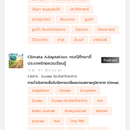
บัญชา ธนบุญสมบัติ
ประวัติศาสตร์
ปรากฏการณ์
พัฒนาการ
ยูเรก้า
ยูเรก้า ท่องโลกวิทยาการ
วิทยาการ
วิทยาศาสตร์
วิวัฒนาการ
อาวุธ
อีเวนต์
เทคโนโลยี
Climate Adaptation: กรณีศึกษาที่
ประเทศไทยควรเรียนรู้
26
1
21 ก.ค. 69
รายการ : Eureka ท่องโลกวิทยาการ
การดำเนินการเพื่อรับมือการเปลี่ยนแปลงสภาพภูมิอากาศ (Climate
Action)
มีหลายมิติสำคัญ ไม่ว่าจะเป็น Climate Mitigation การลด
Adaptation
Climate
Ecosystem
การปล่อยก๊าซเรือนกระจก, Climate Adaptation การปรับตัวเพื่ออยู่
1 ) Agriculture & Food Security: เกษตรกรรม & ความมั่นคง
รอด, Loss & Damage การเยียวยาความสูญเสีย และ Means of
ทางอาหาร
2 ) Disaster Mitigation & Management: การจัดการและการ
Eureka
Eureka ท่องโลกวิทยาการ
Hot
Implementation กลไกการสนับสนุนเพื่อให้ทุกภาคส่วนสามารถลงมือ
บรรเทาผลกระทบจากภัยพิบัติ
3 ) Water Resource Management: การจัดการทรัพยากรน้ำ
ได้จริง รายการ
4 ) Ecosystem-Based Adaptation & Coastal Protection: การ
Eureka ท่องโลกวิทยากา
ร Ep. นี้ เจะพาไปสำรวจ
library podcast
librarypodcast
Netzero
แง่มุมของ Climate Adaptation หรือการปรับตัวรับมือการ
ปรับตัวโดยอาศัยระบบนิเวศ & การปกป้องชายฝั่ง
5 ) Resilient Infrastructure & Planning: โครงสร้างพื้นฐานที่ยืด
เปลี่ยนแปลงภูมิอากาศ โดยแบ่งเป็น 5 ประเภทหลัก ได้แก่
หยุนและการวางแผน
podcast
thai
Thai PBS
ในแต่ละประเภทจะมีตัวอย่างกรณีศึกษาจริงจากประเทศต่าง ๆ ทั่ว
โลก ซึ่งประเทศไทยอาจนำบางกรณีมาปรับใช้ได้