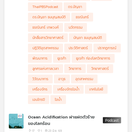
ศาสตร์ทั้ง 3 ตั้งแต่ อุณหพลศาสตร์ กลศาสตร์เชิงสถิติ และ
ThaiPBSPodcast
ดร.บัญชา
วิทยาการสารสนเทศ ที่จะทำให้คุณได้มุมมองใหม่ใน
Eureka ท่องโลก
วิทยาการ
Ep. นี้
ดร.บัญชา ธนบุญสมบัติ
ธรณินทร์
ธรณินทร์ เทพวงค์
นวัตกรรม
นักสื่อสารวิทยาศาสตร์
บัญชา ธนบุญสมบัติ
ปฏิวัติอุตสาหกรรม
ประวัติศาสตร์
ปรากฏการณ์
พัฒนาการ
ยูเรก้า
ยูเรก้า ท่องโลกวิทยาการ
ลูกศรแห่งกาลเวลา
วิทยาการ
วิทยาศาสตร์
วิวัฒนาการ
อาวุธ
อุตสาหกรรม
เครื่องจักร
เครื่องจักรไอน้ำ
เทคโนโลยี
เอนโทรปี
ไอน้ำ
Ocean Acidification ฝาแฝดตัวร้าย
ของโลกร้อน
17
1
23 มิ.ย. 69