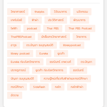
วิทยาศาสตร์
thaipbs
วิวัฒนาการ
นวัตกรรม
เทคโนโลยี
ฟ้าผ่า
ประวัติศาสตร์
พัฒนาการ
ไฟฟ้า
podcast
Thai PBS
Thai PBS Podcast
ThaiPBSPodcast
นักสื่อสารวิทยาศาสตร์
วิทยาการ
อาวุธ
ดร.บัญชา ธนบุญสมบัติ
librarypodcast
library podcast
Eureka
ยูเรก้า
Eureka ท่องโลกวิทยาการ
ธรณินทร์ เทพวงค์
ดร.บัญชา
ปรากฏการณ์
ยูเรก้า ท่องโลกวิทยาการ
ธรณินทร์
บัญชา ธนบุญสมบัติ
ความรู้ใหม่เกี่ยวกับฟ้าผ่าและกรณีศึกษา
กรณีศึกษา
SideFlash
กลไก
กลไกฟ้าผ่า
อัตราย