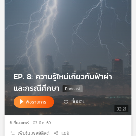
เครือ
ข่าย
วิทยุ
ไทย
พี
บี
เอส
แผนที่
EP. 8: ความรู้ใหม่เกี่ยวกับฟ้าผ่า
วิทยุ
เครือ
และกรณีศึกษา
ข่าย
ชื่นชอบ
ฟังรายการ
32:21
วันที่เผยแพร่ : 03 มี.ค. 69
เพิ่มในเพลย์ลิสต์
แชร์