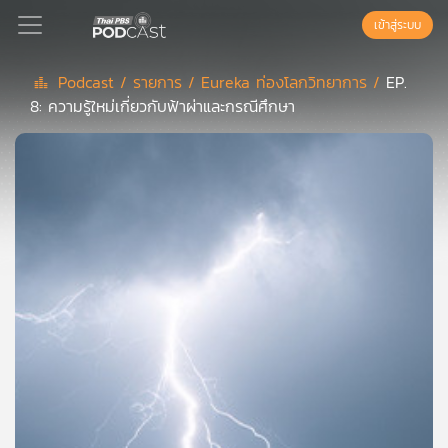
เข้าสู่ระบบ
Podcast /
รายการ /
Eureka ท่องโลกวิทยาการ /
EP.
8: ความรู้ใหม่เกี่ยวกับฟ้าผ่าและกรณีศึกษา
Podcast
เพล
ย์
ลิ
สต์
แนะนำ
เพล
ย์
ลิ
สต์
ของ