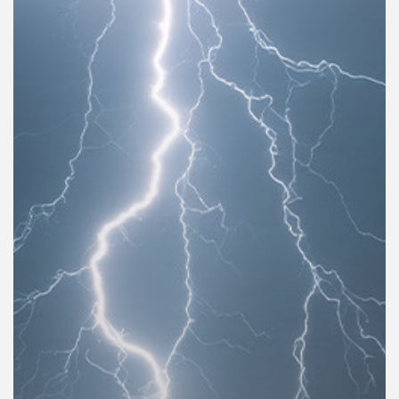
คุณ
เพลง
บทความ
ข่าว
และ
กิจกรรม
เกี่ยว
กับ
เรา