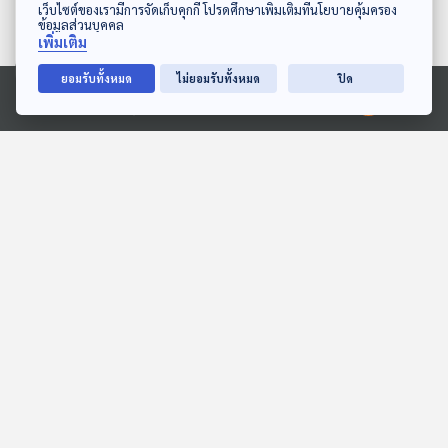
ดาวน์โหลด Thai PBS Podcast Application
เว็บไซต์ของเรามีการจัดเก็บคุกกี้ โปรดศึกษาเพิ่มเติมที่นโยบายคุ้มครอง
ข้อมูลส่วนบุคคล
เพิ่มเติม
32:21
32:21
ยอมรับทั้งหมด
ไม่ยอมรับทั้งหมด
ปิด
EP. 11: เปิดโลกโบราณโลหะ
EP. 12: Origami : Art,
วิทยา กับ รศ.สุรพล นาถะ
Design & Engineering
Ⓒ 2020 องค์การกระจายเสียงและแพร่ภาพสาธารณะแห่งประเทศไทย
พินธุ (ตอนที่ 2)
Eureka ท่องโลกวิทยาการ
Eureka ท่องโลกวิทยาการ
ตอนที่เกี่ยวข้อง
32:21
32:21