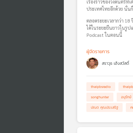
เรื่องราวของวงดนตรีที่
ประเทศไทยอีกด้วย นั่นก็
ตลอดระยะเวลากว่า 18 ปี
ได้ในระยะยืนยาวในรูปแ
Podcast ในตอนนี้
ผู้จัดรายการ
สราวุธ เฮ้งสวัสดิ์
thaipbsradio
thaip
songhunter
อนุรักษ์ 
ปณต คุณประเสริฐ
ค