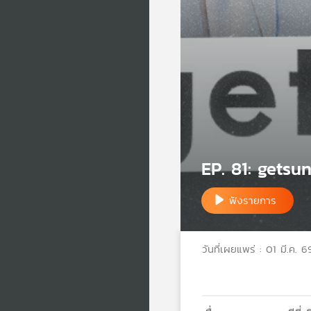
EP. 81: getsun
ฟังรายการ
วันที่เผยแพร่ : 01 มี.ค. 6