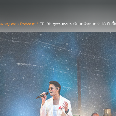
กผจญเพลง Podcast /
EP. 81: getsunova กับบทพิสูจน์กว่า 18 ปี ที่