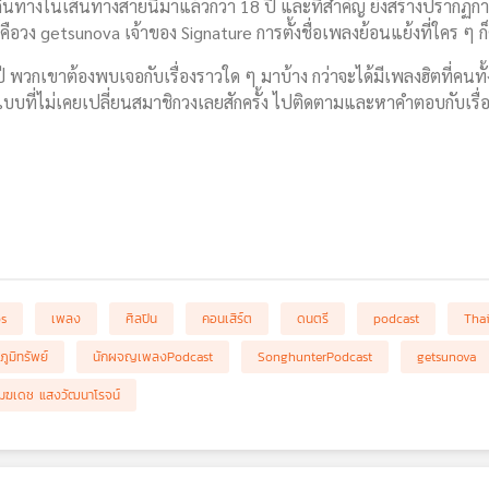
เดินทางในเส้นทางสายนี้มาแล้วกว่า 18 ปี และที่สำคัญ ยังสร้างปราก
คือวง getsunova เจ้าของ Signature การตั้งชื่อเพลงย้อนแย้งที่ใคร ๆ ก็
 พวกเขาต้องพบเจอกับเรื่องราวใด ๆ มาบ้าง กว่าจะได้มีเพลงฮิตที่คน
บบที่ไม่เคยเปลี่ยนสมาชิกวงเลยสักครั้ง ไปติดตามและหาคำตอบกับเรื
bs
เพลง
ศิลปิน
คอนเสิร์ต
ดนตรี
podcast
Tha
ภูมิทรัพย์
นักผจญเพลงPodcast
SonghunterPodcast
getsunova
มฆเดช แสงวัฒนาโรจน์