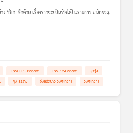
ี้
อย่าง ‘ลิเก’ อีกด้วย เรื่องราวจะเป็นฟังได้ในรายการ #นักผจญ
Thai PBS Podcast
ThaiPBSPodcast
ลูกทุ่ง
t
กุ้ง สุธิราช
จิ้งหรีดขาว วงศ์เทวัญ
วงศ์เทวัญ