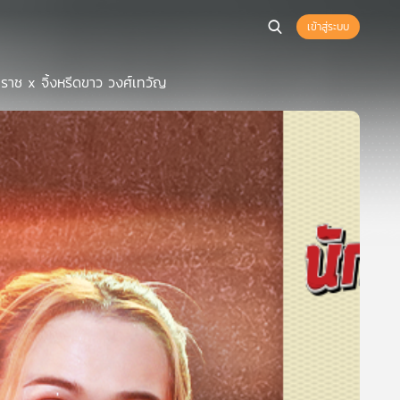
เข้าสู่ระบบ
ุธิราช x จิ้งหรีดขาว วงศ์เทวัญ