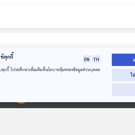
้คุกกี้
EN
TH
ย
บคุกกี้ โปรดศึกษาเพิ่มเติมที่นโยบายคุ้มครองข้อมูลส่วนบุคคล
ไม
30:00
30:00
30
00:00:00
00:00:00
EP. 84: แม่เม้า ลูก
EP. 85: เรื่องเล่าของ
EP. 86: เรื่องเล
แหม่ม กับเรื่องเล่า
ตำนาน 2 วงร็อกยุค
ความทรงจำ ถึงพ
หลังไมค์ของ
2000 HANGMAN x
ใหญ่แห่งค่าย R
นักผจญเพลง Podcast
นักผจญเพลง Podcast
นักผจญเพลง Po
ครอบครัวศิลปิน
Drama Stream
“อิทธิ พลางกูร”