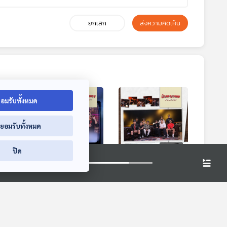
ยกเลิก
ส่งความคิดเห็น
อมรับทั้งหมด
่ยอมรับทั้งหมด
:00
30:00
30:00
ปิด
่าย้อน
EP. 87: STORY ใน
EP. 88: ศิลปะของ
ี่
บทเพลงที่สะท้อนตัว
ความแตกต่าง ที่
S
ตนของ ตุ้ย ธีรภัทร
สร้างความ ‘แมส’
dcast
นักผจญเพลง Podcast
นักผจญเพลง Podcast
ผ่านเสียงเพลง