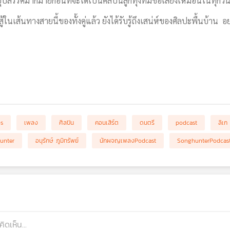
อุปสรรคมากมายก่อนที่จะได้เป็นศิลปินลูกทุ่งที่มีชื่อเสียงเหมือนในทุกวันน
ในเส้นทางสายนี้ของทั้งคู่แล้ว ยังได้รับรู้ถึงเสน่ห์ของศิลปะพื้นบ้าน 
bs
เพลง
ศิลปิน
คอนเสิร์ต
ดนตรี
podcast
ลิเก
unter
อนุรักษ์ ภูมิทรัพย์
นักผจญเพลงPodcast
SonghunterPodcas