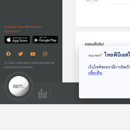
ดาวน์โหลด Thai PBS Podcast
Application
ตอนถัดไป
ไทยพีบีเอสใช
Ⓒ 2020 องค์การกระจายเสียงและแพร่ภาพ
เว็บไซต์ของเรามีการจัดเก็
สาธารณะแห่งประเทศไทย
เพิ่มเติม
30:00
EP. 83: ผู้ขับเคลื่อน
วัฒนธรรมเสียงอีสาน
‘ครูสลา คุณวุฒิ’
นักผจญเพลง Podcast