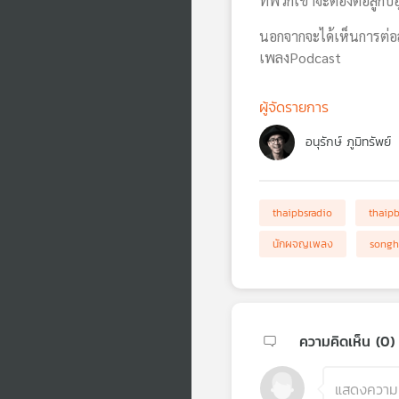
ที่พวกเขาจะต้องต่อสู้กับ
นอกจากจะได้เห็นการต่อสู้
เพลงPodcast
ผู้จัดรายการ
อนุรักษ์ ภูมิทรัพย์
thaipbsradio
thaip
นักผจญเพลง
songh
ความคิดเห็น (
0
)