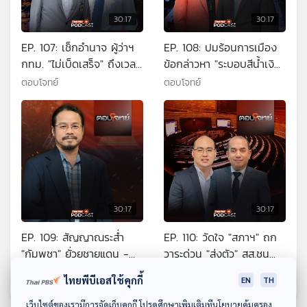
30:17
30:17
EP. 107: เช็กอำนาจ ผู้ว่าฯ
EP. 108: ปมร้อนการเมือง
กทม. "ไม่เบ็ดเสร็จ" ถึงเวลา
ข้อกล่าวหา "ระบอบสีน้ำเงิน"
ติดอาวุธ ?
กินรวบประเทศ ?
ตอบโจทย์
ตอบโจทย์
30:17
30:17
EP. 109: สัญญาณระส่ำ
EP. 110: วัดใจ "สภาฯ" ถก
"กัมพูชา" ยั่วยุชายแดน -
วาระด่วน "ส่งตัว" สส.ชน
ปั่นป่วนภายใน ?
นพัฒฐ์ ให้ดีเอสไอ ?
ตอบโจทย์
ตอบโจทย์
ไทยพีบีเอสใช้คุกกี้
EN
TH
ดาวน์โหลด Thai PBS Podcast Application
เว็บไซต์ของเรามีการจัดเก็บคุกกี้ โปรดศึกษาเพิ่มเติมที่นโยบายคุ้มครอง