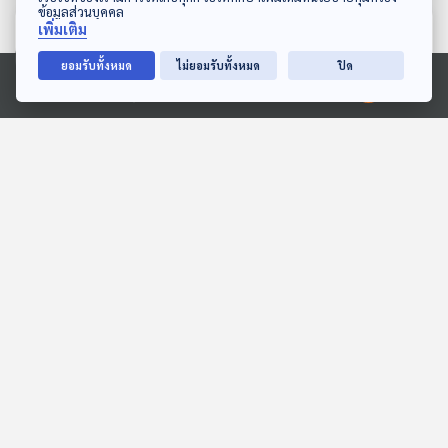
ข้อมูลส่วนบุคคล
เพิ่มเติม
ตอนที่เกี่ยวข้อง
ยอมรับทั้งหมด
ไม่ยอมรับทั้งหมด
ปิด
Ⓒ 2020 องค์การกระจายเสียงและแพร่ภาพสาธารณะแห่งประเทศไทย
30:17
30:17
EP. 6: ความรักความ
EP. 75: วิกฤตภาคเหนือ
สัมพันธ์ ผ่านมิติภาพยนตร์
"เมืองจมฝุ่น" ปัญหาซ้ำซาก
"ไร้ทางออก" ?
Cine Thought ถอดความคิด
ตอบโจทย์
หนัง