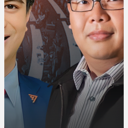
คุณ
เพลง
บทความ
ข่าว
และ
กิจกรรม
เกี่ยว
กับ
เรา