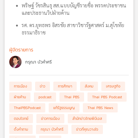
พริษฐ์ วัชรสินธุ สส.แบบบัญชีรายชื่อ พรรคประชาชน
และประธานวิปฝ่ายค้าน
รศ. ดร.ยุทธพร อิสรชัย สาขาวิชารัฐศาสตร์ ม.สุโขทัย
ธรรมาธิราช
ผู้จัดรายการ
กรุณา บัวคำศรี
การเมือง
ข่าว
การศึกษา
สังคม
เศรษฐกิจ
ฝ่ายค้าน
podcast
Thai PBS
Thai PBS Podcast
ThaiPBSPodcast
แก้รัฐธรรมนูญ
Thai PBS News
ตอบโจทย์
ข่าวการเมือง
สำนักข่าวไทยพีบีเอส
ตั้งคำถาม
กรุณา บัวคำศรี
ข่าวที่คุณวางใจ