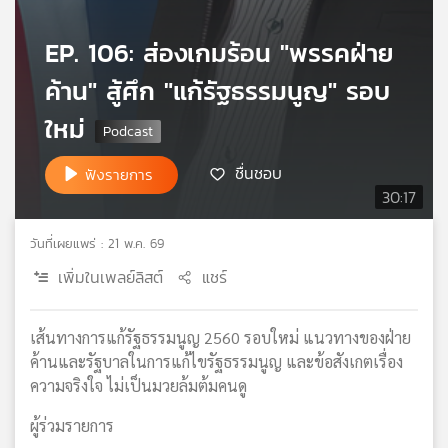
เครือ
ข่าย
EP. 106: ส่องเกมร้อน "พรรคฝ่าย
วิทยุ
ค้าน" สู้ศึก "แก้รัฐธรรมนูญ" รอบ
ไทย
พี
ใหม่
บี
เอส
ชื่นชอบ
ฟังรายการ
30:17
แผนที่
วันที่เผยแพร่ : 21 พ.ค. 69
วิทยุ
เครือ
เพิ่มในเพลย์ลิสต์
แชร์
ข่าย
เส้นทางการแก้รัฐธรรมนูญ 2560 รอบใหม่ แนวทางของฝ่าย
ค้านและรัฐบาลในการแก้ไขรัฐธรรมนูญ และข้อสังเกตเรื่อง
ความจริงใจ ไม่เป็นมวยล้มต้มคนดู
ผู้ร่วมรายการ