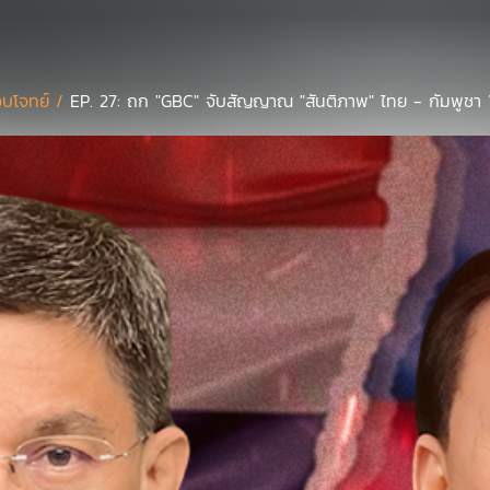
บโจทย์ /
EP. 27: ถก "GBC" จับสัญญาณ "สันติภาพ" ไทย - กัมพูชา 