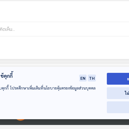
้คุกกี้
EN
TH
ย
บคุกกี้ โปรดศึกษาเพิ่มเติมที่นโยบายคุ้มครองข้อมูลส่วนบุคคล
ไม
00:00:00
00:00:00
30:57
30:57
3
EP. 30: ครบ 72
EP. 31: จับตา "ศึก
EP. 32: ส่องสมร