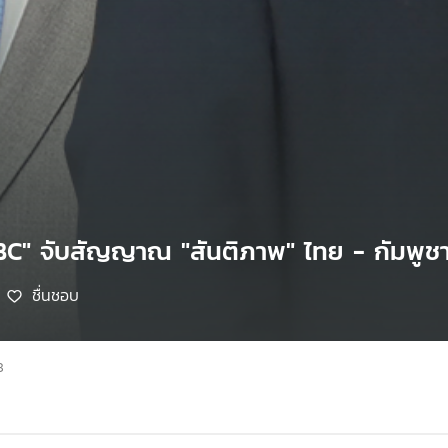
BC" จับสัญญาณ "สันติภาพ" ไทย - กัมพูช
ชื่นชอบ
8