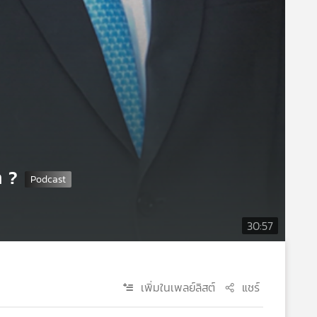
า ?
30:57
เพิ่มในเพลย์ลิสต์
แชร์