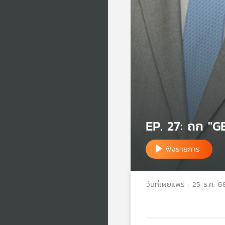
EP. 27: ถก "G
ฟังรายการ
วันที่เผยแพร่ : 25 ธ.ค. 6