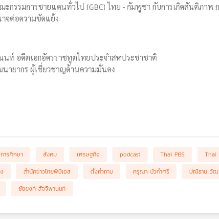
ะกรรมการชายแดนทั่วไป (GBC) ไทย - กัมพูชา กับการเกิดสันติภาพ กา
จต่อความขัดแย้ง
ิพานนท์ อดีตเอกอัครราชทูตไทยประจำสหประชาชาติ
ฒนายากร ผู้เชี่ยวชาญด้านความมั่นคง
การศึกษา
สังคม
เศรษฐกิจ
podcast
Thai PBS
Thai
อง
สำนักข่าวไทยพีบีเอส
ตั้งคำถาม
กรุณา บัวคำศรี
ปณิธาน วัฒ
ชัยยงค์ สัจจิพานนท์