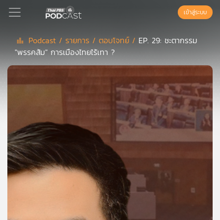
เข้าสู่ระบบ
Podcast /
รายการ /
ตอบโจทย์ /
EP. 29: ชะตากรรม
"พรรคส้ม" การเมืองไทยไร้เทา ?
Podcast
เพล
ย์
ลิ
สต์
แนะนำ
เพล
ย์
ลิ
สต์
ของ