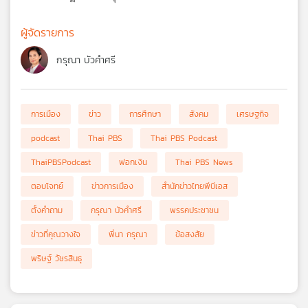
ผู้จัดรายการ
กรุณา บัวคำศรี
การเมือง
ข่าว
การศึกษา
สังคม
เศรษฐกิจ
podcast
Thai PBS
Thai PBS Podcast
ThaiPBSPodcast
ฟอกเงิน
Thai PBS News
ตอบโจทย์
ข่าวการเมือง
สำนักข่าวไทยพีบีเอส
ตั้งคำถาม
กรุณา บัวคำศรี
พรรคประชาชน
ข่าวที่คุณวางใจ
พี่นา กรุณา
ข้อสงสัย
พริษฐ์ วัชรสินธุ