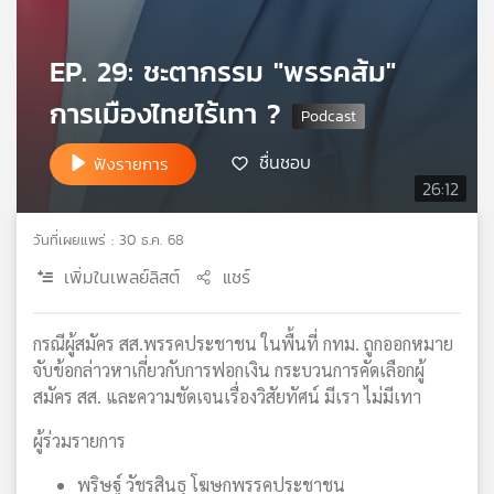
เครือ
ข่าย
EP. 29: ชะตากรรม "พรรคส้ม"
วิทยุ
ไทย
การเมืองไทยไร้เทา ?
พี
บี
ชื่นชอบ
ฟังรายการ
เอส
26:12
วันที่เผยแพร่ : 30 ธ.ค. 68
แผนที่
เพิ่มในเพลย์ลิสต์
แชร์
วิทยุ
เครือ
ข่าย
กรณีผู้สมัคร สส.พรรคประชาชน ในพื้นที่ กทม. ถูกออกหมาย
จับข้อกล่าวหาเกี่ยวกับการฟอกเงิน กระบวนการคัดเลือกผู้
สมัคร สส. และความชัดเจนเรื่องวิสัยทัศน์ มีเรา ไม่มีเทา
ผู้ร่วมรายการ
พริษฐ์ วัชรสินธุ โฆษกพรรคประชาชน