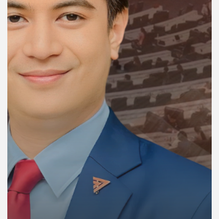
คุณ
เพลง
บทความ
ข่าว
และ
กิจกรรม
เกี่ยว
กับ
เรา