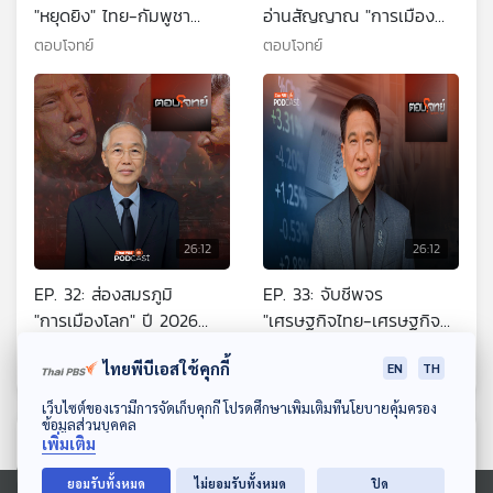
"หยุดยิง" ไทย-กัมพูชา
อ่านสัญญาณ "การเมือง
"สัญญาณบวก" สันติภาพ ?
ไทย" 2569
ตอบโจทย์
ตอบโจทย์
26:12
26:12
EP. 32: ส่องสมรภูมิ
EP. 33: จับชีพจร
"การเมืองโลก" ปี 2026
"เศรษฐกิจไทย-เศรษฐกิจ
เกมมหาอำนาจ ?
โลก" ปี 2569
ตอบโจทย์
ตอบโจทย์
ไทยพีบีเอสใช้คุกกี้
EN
TH
ดาวน์โหลด Thai PBS Podcast Application
เว็บไซต์ของเรามีการจัดเก็บคุกกี้ โปรดศึกษาเพิ่มเติมที่นโยบายคุ้มครอง
ข้อมูลส่วนบุคคล
ตอนที่เกี่ยวข้อง
เพิ่มเติม
ยอมรับทั้งหมด
ไม่ยอมรับทั้งหมด
ปิด