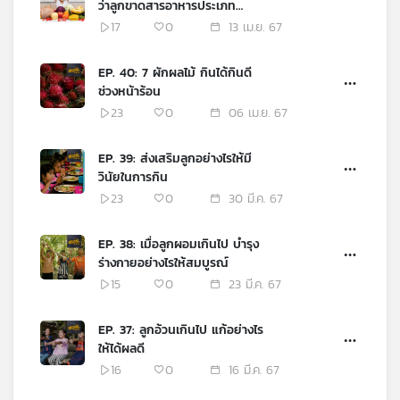
ว่าลูกขาดสารอาหารประเภท
วิตามิน
17
0
13 เม.ย. 67
EP. 40: 7 ผักผลไม้ กินได้กินดี
ช่วงหน้าร้อน
23
0
06 เม.ย. 67
EP. 39: ส่งเสริมลูกอย่างไรให้มี
วินัยในการกิน
23
0
30 มี.ค. 67
EP. 38: เมื่อลูกผอมเกินไป บำรุง
ร่างกายอย่างไรให้สมบูรณ์
15
0
23 มี.ค. 67
EP. 37: ลูกอ้วนเกินไป แก้อย่างไร
ให้ได้ผลดี
16
0
16 มี.ค. 67