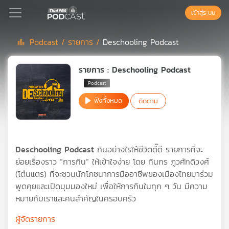
เข้าสู่ระบบ
Podcast /
รายการ /
Deschooling Podcast
Podcast
รายการ : Deschooling Podcast
เพล
ฟังทั้งหมด
ติดตาม
ย์
ลิ
สต์
แนะนำ
Deschooling Podcast
กินอย่างไรให้ชีวิตดี๊ดี รายการที่จะ
ย่อยเรื่องราว “การกิน” ให้เข้าใจง่าย โดย ทินกร ภูวศักดิวงศ์
(โต๋นแตร) ที่จะชวนนักโภชนาการมืออาชีพของเมืองไทยมาร่วม
เพล
พูดคุยและเปิดมุมมองใหม่ เพื่อให้การกินในทุก ๆ วัน มีความ
ย์
หมายกับเราและคนสำคัญในครอบครัว
ลิ
สต์
ผู้จัดรายการ
ของ