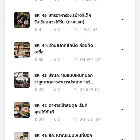
เครือ
ข่าย
EP. 45: สารอาหารอะไรบ้างที่เด็ก
วิทยุ
วัยเรียนควรได้รับ (ภาคแรก)
ไทย
41
0
11 พ.ค. 67
พี
บี
EP. 44: อ่านสลากสักนิด ก่อนคิด
เอส
จะซื้อ
36
0
04 พ.ค. 67
แผนที่
EP. 43: สัญญาณแบบไหนที่บอก
วิทยุ
ว่าลูกขาดสารอาหารประเภท "แร่
เครือ
ธาตุ"
20
0
27 เม.ย. 67
ข่าย
EP. 42: อาหารเช้าสมดุล เริ่มที่
คุณได้ทันที
20
0
20 เม.ย. 67
EP. 41: สัญญาณแบบไหนที่บอก