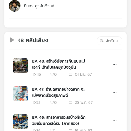
คุณ
ทินกร ภูวศักดิวงศ์
เพลง
48 คลิปเสียง
จัดเรียง
บทความ
EP. 48: สร้างวินัยการกินแบบไม่
เอาท์ เข้ากับโลกยุคปัจจุบัน
ข่าว
และ
116
0
01 มิ.ย. 67
กิจกรรม
EP. 47: อ่านฉลากอย่างฉลาด จะ
ไม่พลาดเรื่องสุขภาพดี
เกี่ยว
52
0
25 พ.ค. 67
กับ
เรา
EP. 46: สารอาหารอะไรบ้างที่เด็ก
วัยเรียนควรได้รับ (ภาคสอง)
36
1
16 พ.ค. 67