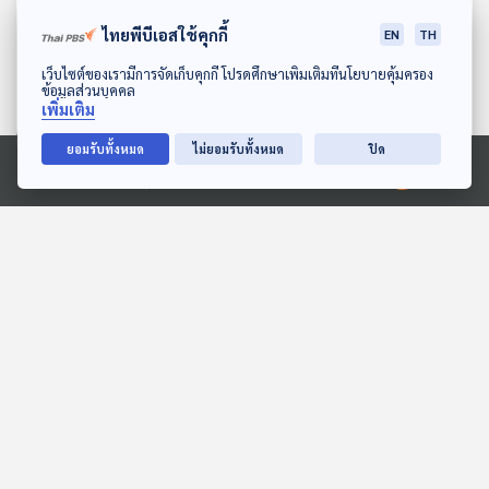
ขั้ว
ไทยพีบีเอสใช้คุกกี้
EN
TH
23
0
23 พ.ค. 69
ดาวน์โหลด Thai PBS Podcast Application
เว็บไซต์ของเรามีการจัดเก็บคุกกี้ โปรดศึกษาเพิ่มเติมที่นโยบายคุ้มครอง
ข้อมูลส่วนบุคคล
EP. 229: บีเวอร์ สถาปนิกสี่ขาผู้
เพิ่มเติม
น่ารัก
36
1
16 พ.ค. 69
ยอมรับทั้งหมด
ไม่ยอมรับทั้งหมด
ปิด
Ⓒ 2020 องค์การกระจายเสียงและแพร่ภาพสาธารณะแห่งประเทศไทย
EP. 228: โคลนนิ่ง ถ้ามีเราอีกคน
จะเป็นอย่างไร
26
0
09 พ.ค. 69
EP. 227: หอยเป๋าฮื้อ สุดยอดหอย
จักรพรรดิ
27
0
02 พ.ค. 69
EP. 226: โรคจากสัตว์สู่คน โรค
ติดต่อที่ต้องระวัง!
22
0
25 เม.ย. 69