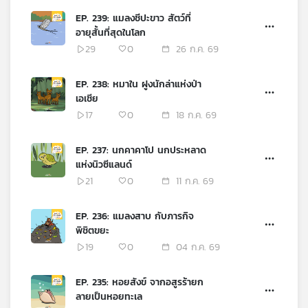
เครือ
EP. 239: แมลงชีปะขาว สัตว์ที่
ข่าย
อายุสั้นที่สุดในโลก
วิทยุ
29
0
26 ก.ค. 69
ไทย
พี
EP. 238: หมาใน ฝูงนักล่าแห่งป่า
บี
เอเชีย
เอส
17
0
18 ก.ค. 69
EP. 237: นกคาคาโป นกประหลาด
แผนที่
แห่งนิวซีแลนด์
วิทยุ
21
0
11 ก.ค. 69
เครือ
ข่าย
EP. 236: แมลงสาบ กับภารกิจ
พิชิตขยะ
19
0
04 ก.ค. 69
EP. 235: หอยสังข์ จากอสูรร้ายก
ลายเป็นหอยทะเล