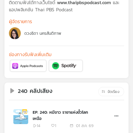
คุณ
ติดตามฟังได้ทางเว็บไซต์
www.thaipbspodcast.com
และ
แอปพลิเคชัน Thai PBS Podcast
ผู้จัดรายการ
เพลง
ดวงธิดา นครสันติภาพ
บทความ
ช่องทางรับฟังเพิ่มเติม
ข่าว
และ
กิจกรรม
240 คลิปเสียง
จัดเรียง
เกี่ยว
กับ
EP. 240: หมีขาว ราชาแห่งขั้วโลก
เรา
เหนือ
14
1
01 ส.ค. 69