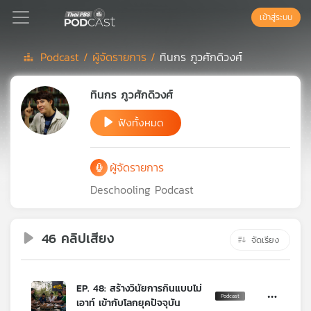
เข้าสู่ระบบ
Podcast /
ผู้จัดรายการ /
ทินกร ภูวศักดิวงศ์
Podcast
ทินกร ภูวศักดิวงศ์
ฟังทั้งหมด
เพล
ย์
ลิ
ผู้จัดรายการ
สต์
แนะนำ
Deschooling Podcast
46 คลิปเสียง
เพล
จัดเรียง
ย์
ลิ
สต์
EP. 48: สร้างวินัยการกินแบบไม่
ของ
เอาท์ เข้ากับโลกยุคปัจจุบัน