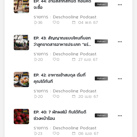
EP. 44: อ่านสลากสักนิด ก่อนคิด
เครือ
จะซื้อ
ข่าย
รายการ : Deschooling Podcast
วิทยุ
36
0
04 พ.ค. 67
ไทย
พี
EP. 43: สัญญาณแบบไหนที่บอก
บี
ว่าลูกขาดสารอาหารประเภท "แร่
เอส
ธาตุ"
รายการ : Deschooling Podcast
20
0
27 เม.ย. 67
แผนที่
EP. 42: อาหารเช้าสมดุล เริ่มที่
วิทยุ
คุณได้ทันที
เครือ
ข่าย
รายการ : Deschooling Podcast
20
0
20 เม.ย. 67
EP. 40: 7 ผักผลไม้ กินได้กินดี
ช่วงหน้าร้อน
รายการ : Deschooling Podcast
23
0
06 เม.ย. 67