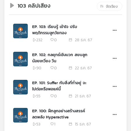
คุณ
103 คลิปเสียง
จัดเรียง
เพลง
EP. 103: เรียนรู้ เข้าใจ ปรับ
พฤติกรรมลูกวัยทอง
232
0
28 ธ.ค. 67
บทความ
EP. 102: กลยุทธ์เชิงบวก สยบลูก
น้อยเหวี่ยง วีน
ข่าว
90
0
22 ธ.ค. 67
และ
กิจกรรม
EP. 101: Suffer กับสิ่งที่ทำอยู่ จะ
ไปต่อหรือพอแค่นี้
55
0
21 ธ.ค. 67
เกี่ยว
กับ
EP. 100: ฝึกลูกอย่างสร้างสรรค์
เรา
ลดพลัง Hyperactive
53
1
15 ธ.ค. 67