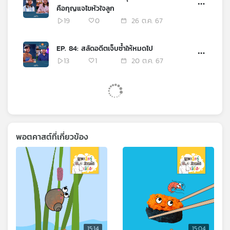
คือกุญแจไขหัวใจลูก
19
0
26 ต.ค. 67
EP. 84: สลัดอดีตเจ็บซ้ำให้หมดไป
13
1
20 ต.ค. 67
พอตคาสต์ที่เกี่ยวข้อง
15:14
15:04