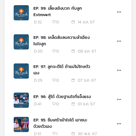
เครือ
EP. 99: เลี้ยงเชิงบวก กับลูก
ข่าย
Extrovert
วิทยุ
32
0
14 ธ.ค. 67
ไทย
พี
EP. 98: เคล็ดลับลบความลำเอียง
บี
ในใจลูก
เอส
20
0
08 ธ.ค. 67
EP. 97: ลูกจะดีได้ ถ้าแม่ไม่โทษตัว
แผนที่
เอง
วิทยุ
29
0
07 ธ.ค. 67
เครือ
ข่าย
EP. 96: สู้ได้ ด้วยฐานใจที่แข็งแรง
41
0
01 ธ.ค. 67
EP. 95: ซึมเศร้าเข้าใจได้ เอาชนะ
ด้วยตัวเอง
51
1
30 พ.ย. 67