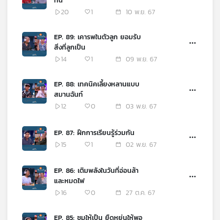
ทีน
20
1
10 พ.ย. 67
EP. 89: เคารพในตัวลูก ยอมรับ
สิ่งที่ลูกเป็น
14
1
09 พ.ย. 67
EP. 88: เทคนิคเลี้ยงหลานแบบ
สมานฉันท์
12
0
03 พ.ย. 67
EP. 87: ฝึกการเรียนรู้ร่วมกัน
15
1
02 พ.ย. 67
EP. 86: เติมพลังในวันที่อ่อนล้า
และหมดไฟ
16
0
27 ต.ค. 67
EP. 85: ชมให้เป็น ยืดหยุ่นให้พอ