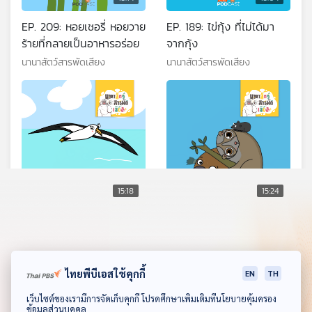
EP. 209: หอยเชอรี่ หอยวาย
EP. 189: ไข่กุ้ง ที่ไม่ได้มา
ร้ายที่กลายเป็นอาหารอร่อย
จากกุ้ง
นานาสัตว์สารพัดเสียง
นานาสัตว์สารพัดเสียง
15:18
15:24
EP. 190: นกอัลบาทรอส นัก
EP. 213: สัตว์เลี้ยงลูกด้วย
เดินทางแห่งสายลม
นมที่มีพิษ
นานาสัตว์สารพัดเสียง
นานาสัตว์สารพัดเสียง
ไทยพีบีเอสใช้คุกกี้
EN
TH
ดาวน์โหลด Thai PBS Podcast Application
เว็บไซต์ของเรามีการจัดเก็บคุกกี้ โปรดศึกษาเพิ่มเติมที่นโยบายคุ้มครอง
ข้อมูลส่วนบุคคล