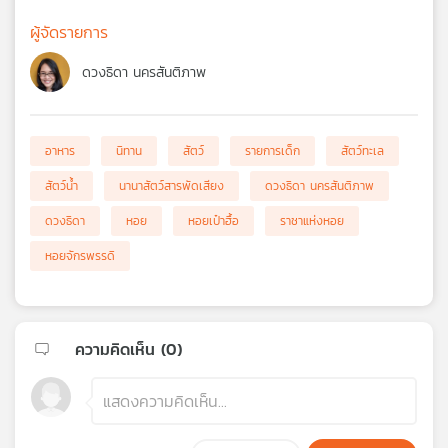
ผู้จัดรายการ
ดวงธิดา นครสันติภาพ
อาหาร
นิทาน
สัตว์
รายการเด็ก
สัตว์ทะเล
สัตว์น้ำ
นานาสัตว์สารพัดเสียง
ดวงธิดา นครสันติภาพ
ดวงธิดา
หอย
หอยเป๋าฮื้อ
ราชาแห่งหอย
หอยจักรพรรดิ
ความคิดเห็น (
0
)