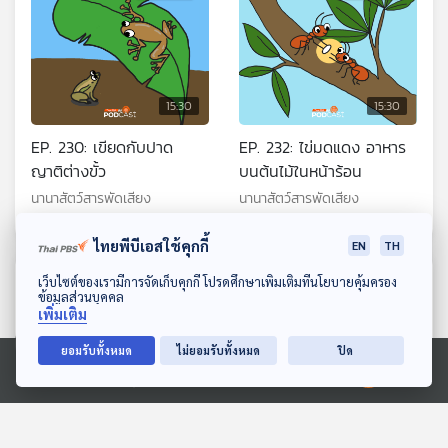
15:30
15:30
EP. 230: เขียดกับปาด
EP. 232: ไข่มดแดง อาหาร
ญาติต่างขั้ว
บนต้นไม้ในหน้าร้อน
นานาสัตว์สารพัดเสียง
นานาสัตว์สารพัดเสียง
ไทยพีบีเอสใช้คุกกี้
EN
TH
ดาวน์โหลด Thai PBS Podcast Application
ตอนที่เกี่ยวข้อง
เว็บไซต์ของเรามีการจัดเก็บคุกกี้ โปรดศึกษาเพิ่มเติมที่นโยบายคุ้มครอง
ข้อมูลส่วนบุคคล
เพิ่มเติม
ยอมรับทั้งหมด
ไม่ยอมรับทั้งหมด
ปิด
Ⓒ 2020 องค์การกระจายเสียงและแพร่ภาพสาธารณะแห่งประเทศไทย