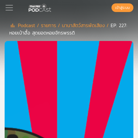
เข้าสู่ระบบ
Podcast /
รายการ /
นานาสัตว์สารพัดเสียง /
EP. 227:
หอยเป๋าฮื้อ สุดยอดหอยจักรพรรดิ
Podcast
เพล
ย์
ลิ
สต์
แนะนำ
เพล
ย์
ลิ
สต์
ของ