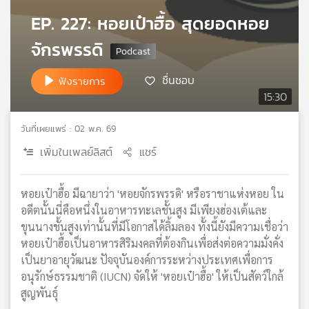
เครือ
EP. 227: หอยเป๋าฮื้อ สุดยอดหอย
ข่าย
จักรพรรดิ
วิทยุ
ไทย
พี
ชื่นชอบ
ฟังรายการ
บี
15:30
เอส
วันที่เผยแพร่ : 02 พ.ค. 69
เพิ่มในเพลย์ลิสต์
แชร์
แผนที่
วิทยุ
เครือ
หอยเป๋าฮื้อ มีฉายาว่า 'หอยจักรพรรดิ' หรือราชาแห่งหอย ใน
ข่าย
อดีตนั้นนี่คือหนึ่งในอาหารทะเลชั้นสูง มีเพียงฮ่องเต้และ
ขุนนางชั้นสูงเท่านั้นที่มีโอกาสได้ลิ้มลอง ทั้งนี้ยังมีความเชื่อว่า
หอยเป๋าฮื้อเป็นอาหารสิริมงคลที่ต้องกินเพื่อส่งต่อความมั่งคั่ง
เป็นยาอายุวัฒนะ ปัจจุบันองค์การระหว่างประเทศเพื่อการ
อนุรักษ์ธรรมชาติ (IUCN) จัดให้ 'หอยเป๋าฮื้อ' ให้เป็นสัตว์ใกล้
สูญพันธุ์