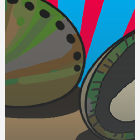
คุณ
เพลง
บทความ
ข่าว
และ
กิจกรรม
เกี่ยว
กับ
เรา