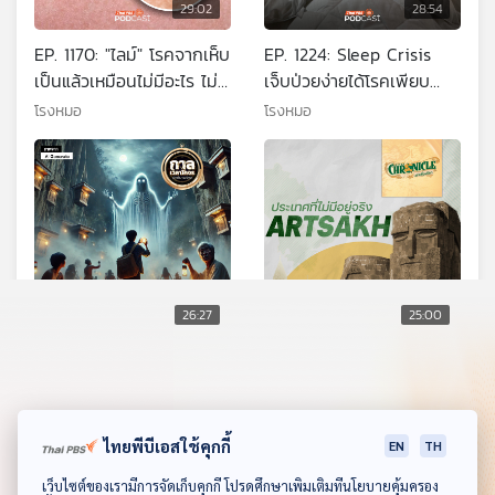
29:02
28:54
EP. 1170: "ไลม์" โรคจากเห็บ
EP. 1224: Sleep Crisis
เป็นแล้วเหมือนไม่มีอะไร ไม่
เจ็บป่วยง่ายได้โรคเพียบ
รักษาเสี่ยงตายได้
เสี่ยงตายเร็วจากการนอนไม่
โรงหมอ
โรงหมอ
พอ
26:27
25:00
EP. 7: ซากาดา หน้าผาโลง
EP. 1: ARTSAKH ประเทศที่
ศพ
ไม่มีจริง
กาลเวลาโคจร เปิดตำนานปริศนา
Beyond Chronicles
ไทยพีบีเอสใช้คุกกี้
EN
TH
ดาวน์โหลด Thai PBS Podcast Application
เว็บไซต์ของเรามีการจัดเก็บคุกกี้ โปรดศึกษาเพิ่มเติมที่นโยบายคุ้มครอง