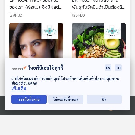
ของเรา (พ่อแม่) จึงมีผลต่อ
พันธุ์กับวัคซีนจำเป็นต้องฉีด
ชีวิตคู่ของเรา
หรือไม่
โรงหมอ
โรงหมอ
ไทยพีบีเอสใช้คุกกี้
EN
TH
29:40
29:40
ดาวน์โหลด Thai PBS Podcast Application
เว็บไซต์ของเรามีการจัดเก็บคุกกี้ โปรดศึกษาเพิ่มเติมที่นโยบายคุ้มครอง
EP. 1037: ฮีลใจในวันที่รู้สึก
EP. 1038: เปลี่ยนสุขภาพให้
ข้อมูลส่วนบุคคล
เพิ่มเติม
ไม่มั่นใจในรูปร่างของตัวเอง
ดีขึ้นด้วยอาหาร
โรงหมอ
โรงหมอ
ยอมรับทั้งหมด
ไม่ยอมรับทั้งหมด
ปิด
Ⓒ 2020 องค์การกระจายเสียงและแพร่ภาพสาธารณะแห่งประเทศไทย
ตอนที่เกี่ยวข้อง