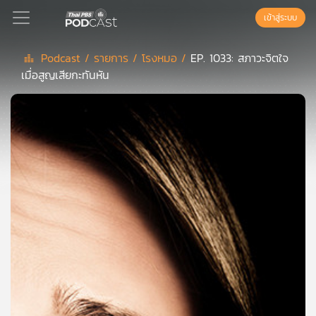
เข้าสู่ระบบ
Podcast /
รายการ /
โรงหมอ /
EP. 1033: สภาวะจิตใจ
เมื่อสูญเสียกะทันหัน
Podcast
เพล
ย์
ลิ
สต์
แนะนำ
เพล
ย์
ลิ
สต์
ของ