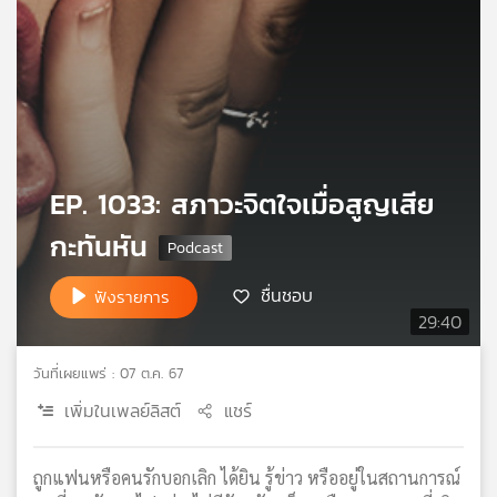
เครือ
ข่าย
วิทยุ
ไทย
พี
บี
เอส
EP. 1033: สภาวะจิตใจเมื่อสูญเสีย
กะทันหัน
แผนที่
วิทยุ
ชื่นชอบ
ฟังรายการ
เครือ
29:40
ข่าย
วันที่เผยแพร่ : 07 ต.ค. 67
เพิ่มในเพลย์ลิสต์
แชร์
ถูกแฟนหรือคนรักบอกเลิก ได้ยิน รู้ข่าว หรืออยู่ในสถานการณ์