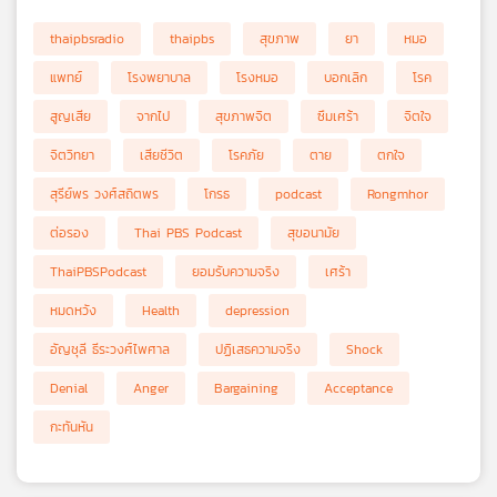
thaipbsradio
thaipbs
สุขภาพ
ยา
หมอ
แพทย์
โรงพยาบาล
โรงหมอ
บอกเลิก
โรค
สูญเสีย
จากไป
สุขภาพจิต
ซึมเศร้า
จิตใจ
จิตวิทยา
เสียชีวิต
โรคภัย
ตาย
ตกใจ
สุรีย์พร วงศ์สถิตพร
โกรธ
podcast
Rongmhor
ต่อรอง
Thai PBS Podcast
สุขอนามัย
ThaiPBSPodcast
ยอมรับความจริง
เศร้า
หมดหวัง
Health
depression
อัญชุลี ธีระวงศ์ไพศาล
ปฏิเสธความจริง
Shock
Denial
Anger
Bargaining
Acceptance
กะทันหัน