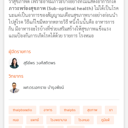
ว่าสุขภาพดี เพราะอาจมีภาวะบางอย่างที่ไม่แสดงอาการก็ได้
ภาวะพร่องสุขภาพ (Sub-optimal health)
ไม่ได้เป็นโรค
นะแต่เป็นอาการของสัญญาณเตือนสุขภาพบางอย่างก่อนนำ
ไปสู่โรค วิธีแก้ไขมีหลากหลายวิธี หนึ่งในนั้นคือ อาหารการ
กิน มีอาหารอะไรบ้างที่ช่วยเสริมสร้างให้สุขภาพแข็งแรง
แถมป้องกันการเกิดโรคได้ด้วย รายการ โรงหมอ
ผู้จัดรายการ
สุรีย์พร วงศ์สถิตพร
วิทยากร
ผศ.ดร.เอกราช บำรุงพืชน์
thaipbsradio
อาหาร
thaipbs
สุขภาพ
ยา
หมอ
แพทย์
โรงพยาบาล
โรงหมอ
ภูมิแพ้