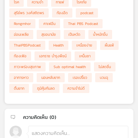
โรค
ความจำ
กาแฟ
โรคภัย
สุรีย์พร วงศ์สถิตพร
ท้องอืด
podcast
Rongmhor
คาเฟอีน
Thai PBS Podcast
อ่อนเพลีย
สุขอนามัย
เป็นหวัด
น้ำหนักขึ้น
ThaiPBSPodcast
Health
เหนื่อยง่าย
ผื่นแพ้
ท้องเฟ้อ
เอกราช บำรุงพืชน์
เหน็บชา
ภาวะพร่องสุขภาพ
Sub optimal health
ไม่สดชื่น
อาการหาว
นอนหลับยาก
เรอเปรี้ยว
บวมฉุ
ตื่นยาก
ภูมิคุ้มกันลด
ความจำไม่ดี
ความคิดเห็น (
0
)