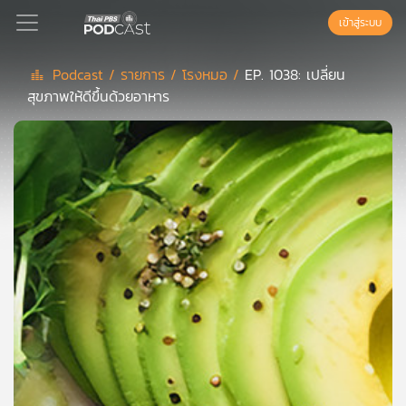
เข้าสู่ระบบ
Podcast /
รายการ /
โรงหมอ /
EP. 1038: เปลี่ยน
สุขภาพให้ดีขึ้นด้วยอาหาร
Podcast
เพล
ย์
ลิ
สต์
แนะนำ
เพล
ย์
ลิ
สต์
ของ