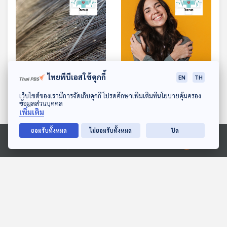
28:31
28:31
ไทยพีบีเอสใช้คุกกี้
EN
TH
EP. 1041: พยาธิภายนอก ที่
EP. 1043: เยียยาจิตใจด้วย
ดาวน์โหลด Thai PBS Podcast Application
เว็บไซต์ของเรามีการจัดเก็บคุกกี้ โปรดศึกษาเพิ่มเติมที่นโยบายคุ้มครอง
อยู่กับมนุษย์และสัตว์
การกอดตัวเอง
ข้อมูลส่วนบุคคล
เพิ่มเติม
โรงหมอ
โรงหมอ
ยอมรับทั้งหมด
ไม่ยอมรับทั้งหมด
ปิด
Ⓒ 2020 องค์การกระจายเสียงและแพร่ภาพสาธารณะแห่งประเทศไทย
ตอนที่เกี่ยวข้อง