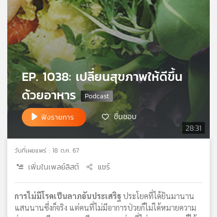
เครือ
ข่าย
วิทยุ
ไทย
พี
บี
EP. 1038: เปลี่ยนสุขภาพให้ดีขึ้น
เอส
ด้วยอาหาร
แผนที่
ชื่นชอบ
ฟังรายการ
วิทยุ
28:31
เครือ
ข่าย
วันที่เผยแพร่ : 18 ต.ค. 67
เพิ่มในเพลย์ลิสต์
แชร์
การไม่มีโรคเป็นลาภอันประเสริฐ
ประโยคที่ได้ยินมานาน
แสนนานซึ่งก็จริง แต่คนที่ไม่มีอาการป่วยก็ไม่ได้หมายความ