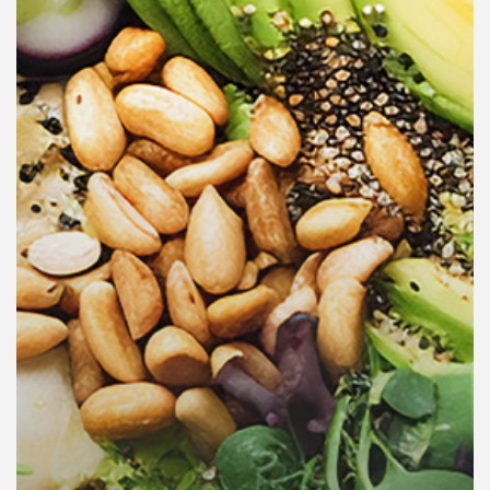
คุณ
เพลง
บทความ
ข่าว
และ
กิจกรรม
เกี่ยว
กับ
เรา