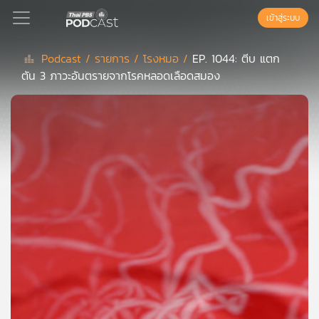
เข้าสู่ระบบ
Podcast /
รายการ /
โรงหมอ /
EP. 1044: ตีบ แตก
ตัน 3 ภาวะอันตรายจากโรคหลอดเลือดสมอง
Podcast
เพล
ย์
ลิ
สต์
แนะนำ
เพล
ย์
ลิ
สต์
ของ