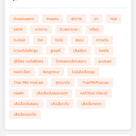
thaipbsradio
thaipbs
สุขภาพ
ยา
หมอ
แพทย์
เบาหวาน
โรงพยาบาล
เครียด
โรงหมอ
โรค
ไขมัน
สมอง
ความดัน
ความดันโลหิตสูง
สูบบุหรี่
เส้นเลือด
โรคภัย
สุรีย์พร วงศ์สถิตพร
โรคหลอดเลือดสมอง
podcast
หลอดเลือด
Rongmhor
ไขมันในเลือดสูง
Thai PBS Podcast
สุขอนามัย
ThaiPBSPodcast
Health
เส้นเลือดในสมองแตก
ชลภิวัฒน์ ตรีพงษ์
เส้นเลือดในสมอง
เส้นเลือดตีบ
เส้นเลือดแตก
เส้นเลือดอุดตัน