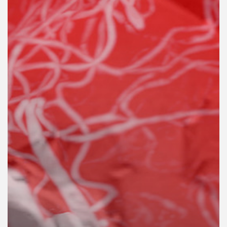
คุณ
เพลง
บทความ
ข่าว
และ
กิจกรรม
เกี่ยว
กับ
เรา