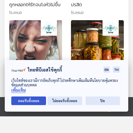
ถูกหลอกให้รักจนโงหัวไม่ขึ้น
ปรสิต
โรงหมอ
โรงหมอ
29:24
29:24
ไทยพีบีเอสใช้คุกกี้
EN
TH
EP. 1047: คิดว่าตัวเองยังไม่
EP. 1048: ของหมักของ
ดาวน์โหลด Thai PBS Podcast Application
เว็บไซต์ของเรามีการจัดเก็บคุกกี้ โปรดศึกษาเพิ่มเติมที่นโยบายคุ้มครอง
ข้อมูลส่วนบุคคล
ดีพอ จุดเริ่มต้น "ภาวะ
ดอง กินได้แต่ระวังกันหน่อย
เพิ่มเติม
เกลียดตัวเอง"
กินบ่อยใช่ว่าจะดี
โรงหมอ
โรงหมอ
ยอมรับทั้งหมด
ไม่ยอมรับทั้งหมด
ปิด
Ⓒ 2020 องค์การกระจายเสียงและแพร่ภาพสาธารณะแห่งประเทศไทย
ตอนที่เกี่ยวข้อง