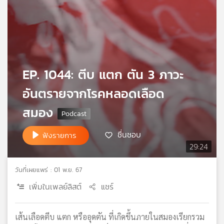
เครือ
ข่าย
วิทยุ
ไทย
พี
บี
EP. 1044: ตีบ แตก ตัน 3 ภาวะ
เอส
อันตรายจากโรคหลอดเลือด
สมอง
แผนที่
วิทยุ
ชื่นชอบ
ฟังรายการ
เครือ
29:24
ข่าย
วันที่เผยแพร่ : 01 พ.ย. 67
เพิ่มในเพลย์ลิสต์
แชร์
เส้นเลือดตีบ แตก หรืออุดตัน ที่เกิดขึ้นภายในสมองเรียกรวม