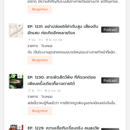
แร่ธาตุ มีความสำคัญกับระบบในร่างกายเป็นอย่างมาก แต่ปัญหาของ
คนไทยมี 2 อย่างคือ กินไม่ถึงกับกินเกินจนล้น กินไม่ถึงก็ส่งผลให้
แร่ธาตุอะไรบ้างที่จำเป็นกับร่างกาย คนไทยยังกินน้อย แร่ธาตุสำคัญ
Rongmhor
ร่างกายทำงานและปกป้องไม่เต็มที่ หนึ่งในภาวะสำคัญที่เป็นสัญญาณ
อย่าง แมกนีเซียม ทำไมจำเป็น หากินได้จากที่ใดได้บ้าง แร่ธาตุอะไร
เตือนในเรื่องนี้เรียกว่า Sub-optimal health หรือ ภาวะพร่อง
ช่วยขับและลดอาการบวมจากโซเดียม รายการ โรงหมอ เล่าให้ฟังค่ะ
สุขภาพ เป็นภาวะที่ยังไม่เกิดโรคแต่กำลังจะเกิดโรคจากอาการต่าง ๆ
EP. 1231: อย่าปล่อยให้ค่าตับสูง เสี่ยงตับ
ซึ่งสังเกตุได้ตั้งแต่ตื่นนอนจนถึงกลางวัน เช่น ไม่สดชื่น ง่วงตลอด
อักเสบ ก่อเกิดอีกหลายโรค
ทั้งวัน สมองไม่ปลอดโปร่ง มึนจนคิดงานไม่ออก ฯลฯ
122
1
16 ก.ค. 69
รายการ : โรงหมอ
ตับ เป็นโรงงานอุตสาหกรรมขนาดใหญ่ของร่างกายทำหน้าที่ผลิต
สร้าง และควบคุม รวมถึงกำจัดคัดกรองของเสียออกจากร่างกาย
Rongmhor
ทรงพลัง แข็งแรง แต่ก็อ่อนแอได้ในเวลาเดียวกัน จากพฤติกรรมการ
กินและใช้ชีวิต เวลาเกิดปัญหาเริ่มแรกตับไม่แสดงอาการอะไรให้รู้เลย
จะรู้อีกทีก็ต่อเมื่อตรวจคัดกรองสุขภาพ หรือแสดงอาการบางอย่าง
EP. 1230: สารพัดสัตว์พิษ ที่กัดฉกต่อย
เมื่อเป็นมากแล้ว อย่างกรณีการเป็น #ตับอักเสบ แต่การจะไปถึงจุด
เพียงครั้งเดียวก็อาจตายได้
นั้นได้จะต้องมีปัจจัยหรือตัวกระตุ้นใดเข้ามาเกี่ยวข้องบ้าง แล้วสิ่งที่
คุณใช้ชีวิตในตอนนี้อะไรมีผลกับตับบ้าง ค่าตับแบบไหนถือว่าอันตราย
16
1
13 ก.ค. 69
แล้ว รายการ โรงหมอ เล่าให้ฟังค่ะ
รายการ : โรงหมอ
สมัยนี้เราคงรู้กันแล้วว่า การใช้ปากดูดพิษงูออกเหมือนหนังจีนนั้น
เป็นเรื่องอันตรายมากไม่เพียงพิษจะไม่ออกมา แต่กลับซ้ำเติมความฟก
Rongmhor
ซ้ำบนผิวหนังมากขึ้นจนเสี่ยงต่อการติดเชื้อที่อาจไปสู่การเสียชีวิตได้
หรือแม้แต่ความเชื่อที่ว่าเอาดินมาพอกปิดแผลก็เป็นความเชื่อที่ผิด
สำหรับพิษงูหากโดนฉกกัดจะมีผลหรืออาการอะไร เซรุ่มต้องฉีดทุกคน
EP. 1229: ความเชื่อกับเรื่องจริง คนสูงวัย
ที่โดนหรือไม่ งูชนิดใดต้องมาตรวจเลือดตามที่หมอสั่ง ที่สำคัญ