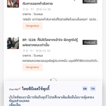
กับการออกกำลังกาย
แมงมุมแม่ม่ายดำที่ว่าร้าย กลับไม่ร้ายเท่าอีกสายพันธุ์คือชนิดใด
รายการ โรงหมอ เล่าให้ฟังค่ะ
33
1
09 ก.ค. 69
รายการ : โรงหมอ
"แก่แล้ว เขาว่าออกกำลังกายไปก็ไม่ช่วยให้แข็งแรงขึ้นหรอก" ประโยค
นี้คงเคยได้ยินจากปากของคนสูงวัยกันบ้าง นี่เป็นความเชื่อหรือข้อมูล
Rongmhor
เดิมที่ถูกส่งกันมา ทั้ง ๆ ที่มีงานวิจัยมากมายศึกษาค้นคว้าและค้นพบ
ว่า แม้เข้าสู่คนสูงวัยแล้ว การออกกำลังกายจำเป็นและสำคัญมาก ๆ
ไม่เพียงแค่ทำให้การเกิดโรคยากขึ้น แต่ยังทำให้การใช้ชีวิต การเดิน
EP. 1228: ก็ไม่ได้อยากเข้าใจ ผิดถูกไม่รู้
หรือทำอะไรหลาย ๆ อย่างยังสามารถทำได้เหมือนเดิมอย่างที่เคยทำ
แค่อยากชนะเท่านั้น
สิ่งที่เชื่อกับเรื่องจริงเกี่ยวกับการออกกำลังกายในคนสูงวัยมีอะไรอีก
บ้าง รายการ โรงหมอ เล่าให้ฟังค่ะ
15
1
06 ก.ค. 69
รายการ : โรงหมอ
หลายคนคงเคยเจอมนุษย์อยู่ประเภทหนึ่ง มนุษย์ที่ทำให้เราปวดหัวด้วย
สารพัดเหตุผล ไม่ว่าจะเป็นเหตุการณ์อะไรก็มักหยิบยกเอ่ยกล่าวอ้าง
Rongmhor
ถึงสารพัดเหตุผลของตัวเอง (เท่านั้น) เพียงเพื่อต้องการ "ชนะ"
โดยไม่สนใจว่าสิ่งที่ทำหรือสิ่งที่พูดถูกหรือผิด ไม่สนใจว่าคน ๆ นั้นจะ
เป็นใคร มาจากไหน ภูมิหลังของมนุษย์ประเภทนี้เกิดจากอะไร สิ่งที่
พวกเขาแสดงออกเพื่ออะไร และหากเราต้องอยู่ในสภาวะแวดล้อมนั้น
ทำอย่างไร รายการ โรงหมอ เล่าให้ฟังค่ะ
ไทยพีบีเอสใช้คุกกี้
EN
TH
ดาวน์โหลด Thai PBS Podcast Application
เว็บไซต์ของเรามีการจัดเก็บคุกกี้ โปรดศึกษาเพิ่มเติมที่นโยบายคุ้มครอง
ข้อมูลส่วนบุคคล
เพิ่มเติม