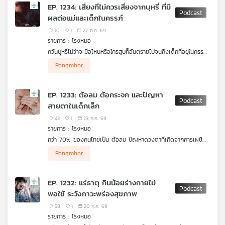
กลุ่มลูกค้าที่ต้องการลดความอ้วน ซึ่งจริง ๆ ความผอมที่ได้คือผล
EP. 1234: เสี่ยงที่ไม่ควรเสี่ยงจากบุหรี่ ที่มี
ข้างเคียงจากการใช้ยารักษาเบาหวานชนิดที่ 2 เท่านั้น ไม่ใช่ผล
เครือ
ผลต่อแม่และเด็กในครรภ์
โดยตรงจากตัวยา แต่มีเรื่องที่คนอยากใช้ต้องรู้ให้มากกว่านี้คือผลจาก
ข่าย
การฉีดที่อาจทำให้ไม่ได้รู้สึกโสภาสถาพรจากยาชนิดนี้เลย และที่สำคัญ
10
1
27 ก.ค. 69
วิทยุ
ห้ามหาซื้อเอง แพทย์ต้องสั่งเท่านั้น ถ้าซื้อมาจากออนไลน์ทำไมการันตี
รายการ : โรงหมอ
ไทย
ได้เลยว่า "ปลอม 100%" รายการ โรงหมอ เล่าให้ฟังค่ะ
ควันบุหรี่ไม่ว่าจะมือไหนหรือใครสูบก็อันตรายไปจนถึงเด็กที่อยู่ในครรภ์
พี
ยิ่งคนที่สูบกำลังจะเป็นพ่อที่ต้องใกล้ชิดแม่หรือตัวแม่เอง เด็กก็ยิ่ง
บี
Rongmhor
เสี่ยงมากขึ้นจากประมาณสารพิษที่มีกว่า 7,000 ชนิดในบุหรี่เพียง 1
เอส
มวนที่ได้รับเข้าไป ยิ่งไตรมาสแรกของการตั้งครรภ์เสี่ยงมากที่จะเกิด
การแท้ง หากรอดไปยังไตรมาสต่อไปจนคลอด ก็เสี่ยงต่อความผิด
EP. 1233: ต้อลม ต้อกระจก และปัญหา
ปกติทางร่างกาย สติปัญญา และการเรียนรู้ในอนาคตของเด็กได้ แม่
สายตาในเด็กเล็ก
และเด็กในครรภ์ต้องเสี่ยงอะไรบ้าง รายการ โรงหมอ เล่าให้ฟังค่ะ
แผนที่
43
1
23 ก.ค. 69
วิทยุ
รายการ : โรงหมอ
เครือ
กว่า 70% ของคนไทยเป็น ต้อลม ปัญหาดวงตาที่เกิดจากการเผชิญ
ข่าย
กับสภาพอากาศในประเทศ ทั้งลมแรงและแดดจัดตลอดปี นอกจากนี้
Rongmhor
อีกหนึ่งปัญหาดวงตาที่คนไทยและทั่วโลกทุกคนต้องเป็นแน่นอนและหนี
ไม่พ้นนั่นคือ ต้อกระจก ภาวะที่ทำให้การมองเห็นพล่ามัวลงเมื่ออายุ
มากขึ้น ปัญหาเหล่านี้จึงเป็นเรื่องจำเป็นอย่างมากที่ทุกคนจะต้องได้รับ
EP. 1232: แร่ธาตุ กินน้อยร่างกายไม่
การตรวจดวงตาเป็นประจำทุกปี โดยเฉพาะคนที่มีอายุ 40 ปีขึ้นไป
พอใช้ ระวังภาวะพร่องสุขภาพ
สำหรับเด็กเล็กตั้งแต่แรกเกิด ดวงตาก็อาจมีปัญหาได้ แต่จะรู้หรือ
สังเกตได้อย่างไร ที่สำคัญแว่นกันแดดสีดำ ไม่ได้หมายความว่า
58
1
20 ก.ค. 69
กันแดดได้จริง เพราะอะไร รายการ โรงหมอ เล่าให้ฟังค่ะ
รายการ : โรงหมอ