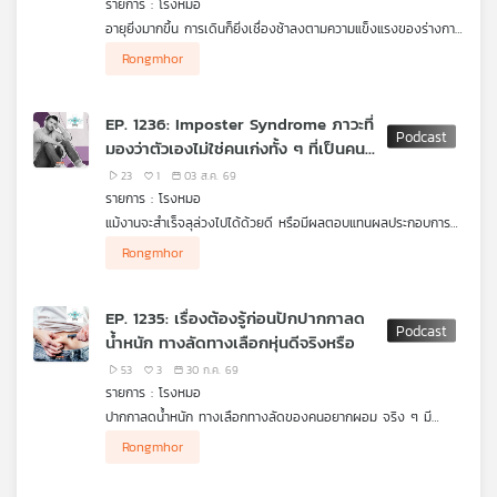
รายการ : โรงหมอ
คุณ
อายุยิ่งมากขึ้น การเดินก็ยิ่งเชื่องช้าลงตามความแข็งแรงของร่างกาย
จึงเป็นเรื่องสำคัญมากในการเสริมสร้างกล้ามเนื้อและกระดูกให้แข็ง
Rongmhor
แรง แต่ก็ไม่อาจปฏิเสธความเจ็บป่วยที่อาจเกิดขึ้นได้ ท่าทางและการ
เพลง
เดินในคนสูงวัยที่ผิดปกติไปจากเดิม ก็เป็นหนึ่งในสัญญาณเตือนถึง
โรคหรือภาวะที่อาจเกิดขึ้นกับคนกลุ่มนี้ โดยเฉพาะความผิดปกติจาก
EP. 1236: Imposter Syndrome ภาวะที่
กระดูก กล้ามเนื้อ หรือความเจ็บปวดบางอย่างที่อาจนำไปสู่โรคร้าย
มองว่าตัวเองไม่ใช่คนเก่งทั้ง ๆ ที่เป็นคน
แรงได้ รายการ โรงหมอ เล่าให้ฟังค่ะ
เก่ง
บทความ
23
1
03 ส.ค. 69
รายการ : โรงหมอ
แม้งานจะสำเร็จลุล่วงไปได้ด้วยดี หรือมีผลตอบแทนผลประกอบการ
อยู่ในระดับผ่านเกณฑ์ ดี หรือดีมาก แต่บางคนกลับไม่ได้รู้สึกยินดีกับ
ทำไมภาวะนี้ทำให้คน ๆ หนึ่งรู้สึกว่าตัวเองไม่ได้เก่ง (ทั้ง ๆ ที่เก่ง)
Rongmhor
ข่าว
สิ่งสำเร็จที่ทำไป แต่รู้สึกเฉย ๆ ไม่ได้ยินดี มองว่าที่ทำได้เพระโชค
หรือยินดีกับความสำเร็จ แล้วในยุคที่ AI เข้ามามีบทบาทในการทำงาน
และ
ชะตาช่วยมากกว่า แถมกลัวถูกคนอื่นจับได้ว่าตัวเองไม่ได้มีความ
คนเหล่านี้อาจต้องเผชิญกับความรู้สึกอะไรเพิ่มขึ้น แล้วคนกลุ่มนี้ควร
สามารถจริง ยิ่งในยุคที่มี AI เข้ามาเป็นตัวช่วยก็ยิ่งคิดหรือรู้สึกมากไป
ทำอย่างไร รายการ โรงหมอ เล่าให้ฟังค่ะ
กิจกรรม
EP. 1235: เรื่องต้องรู้ก่อนปักปากกาลด
กันใหญ่ นี่เรียกว่า "ภาวะ Imposter Syndrome"
น้ำหนัก ทางลัดทางเลือกหุ่นดีจริงหรือ
53
3
30 ก.ค. 69
เกี่ยว
รายการ : โรงหมอ
กับ
ปากกาลดน้ำหนัก ทางเลือกทางลัดของคนอยากผอม จริง ๆ มี
เรา
ประวัติยาวนานจากจุดเริ่มต้นการค้นพบสู่การพัฒนาปรับปรุงให้เป็นยา
Rongmhor
รักษาเบาหวานชนิดที่ 2 ซึ่งพบว่าผลข้างเคียงของยาชนิดนี้คือ ทำให้ผู้
ป่วย "ผอมลง" กลายเป็นจุดขายทางการค้าในการโปรโมตเพื่อจูงใจ