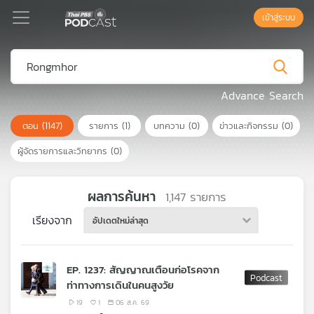
เข้าสู่ระบบ
Podcast
Advance Search
ตอน
(1147)
รายการ
(1)
บทความ
(0)
ข่าวและกิจกรรม
(0)
เพล
ย์
ผู้จัดรายการและวิทยากร
(0)
ลิ
สต์
แนะนำ
ผลการค้นหา
1,147
รายการ
เรียงจาก
อัปเดตใหม่ล่าสุด
เพล
ย์
EP. 1237: สัญญาณเตือนก่อโรคจาก
ลิ
ท่าทางการเดินในคนสูงวัย
สต์
ของ
19
1
06 ส.ค. 69