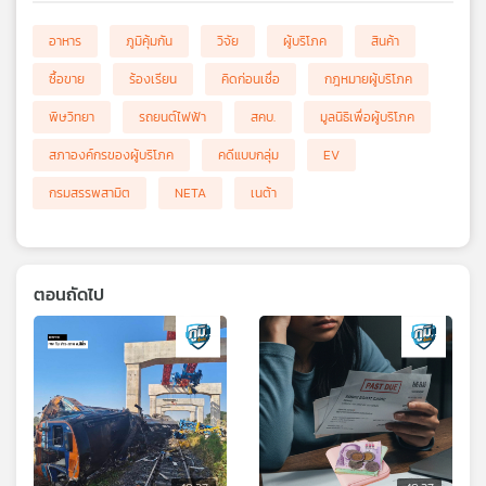
อาหาร
ภูมิคุ้มกัน
วิจัย
ผู้บริโภค
สินค้า
ซื้อขาย
ร้องเรียน
คิดก่อนเชื่อ
กฎหมายผู้บริโภค
พิษวิทยา
รถยนต์ไฟฟ้า
สคบ.
มูลนิธิเพื่อผู้บริโภค
สภาองค์กรของผู้บริโภค
คดีแบบกลุ่ม
EV
กรมสรรพสามิต
NETA
เนต้า
ตอนถัดไป