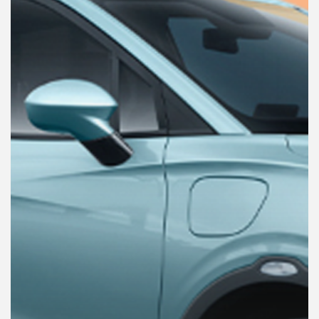
คุณ
เพลง
บทความ
ข่าว
และ
กิจกรรม
เกี่ยว
กับ
เรา