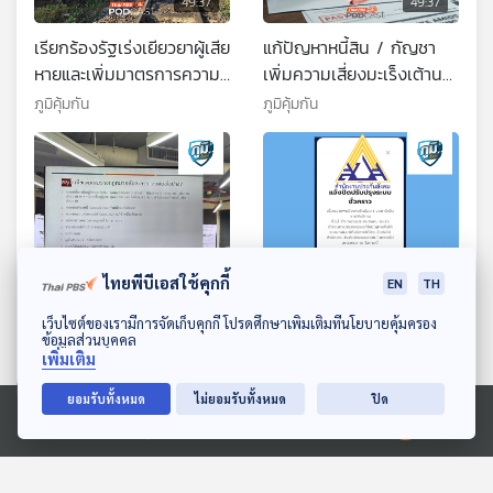
49:37
49:37
เรียกร้องรัฐเร่งเยียวยาผู้เสีย
แก้ปัญหาหนี้สิน / กัญชา
หายและเพิ่มมาตรการความ
เพิ่มความเสี่ยงมะเร็งเต้านม
ปลอดภัยป้องกันสิ่งก่อสร้าง
และมะเร็งอัณฑะ
ภูมิคุ้มกัน
ภูมิคุ้มกัน
โครงการขนาดใหญ่ถล่ม /
ท้องผูก
ไทยพีบีเอสใช้คุกกี้
EN
TH
49:37
49:37
ดาวน์โหลด Thai PBS Podcast Application
เว็บไซต์ของเรามีการจัดเก็บคุกกี้ โปรดศึกษาเพิ่มเติมที่นโยบายคุ้มครอง
ข้อมูลส่วนบุคคล
เสนอแก้ปัญหาหนี้สิน ผ่าน
ปัญหาประกันสังคมจ่ายเงิน
เพิ่มเติม
ร่างกฎหมายล้มละลาย /
ชดเชยผู้ประกันตนล่าช้าอ้าง
ยอมรับทั้งหมด
ไม่ยอมรับทั้งหมด
ปิด
อวสานประกันสุขภาพแบบ
ติดขัดการย้ายข้อมูล / น้ำ
ภูมิคุ้มกัน
ภูมิคุ้มกัน
เหมาจ่าย? / น้ำตาลแมนโน
เต้าหูกับประจำเดือน
Ⓒ 2020 องค์การกระจายเสียงและแพร่ภาพสาธารณะแห่งประเทศไทย
สกับเซลล์มะเร็ง