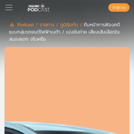
เข้าสู่ระบบ
Podcast /
รายการ /
ภูมิคุ้มกัน /
คืบหน้าการฟ้องคดี
แบบกลุ่มรถยนต์ไฟฟ้าเนต้า / เบ่งขับถ่าย เสี่ยงเส้นเลือดใน
Podcast
สมองแตก จริงหรือ
เพล
ย์
ลิ
สต์
แนะนำ
เพล
ย์
ลิ
สต์
ของ