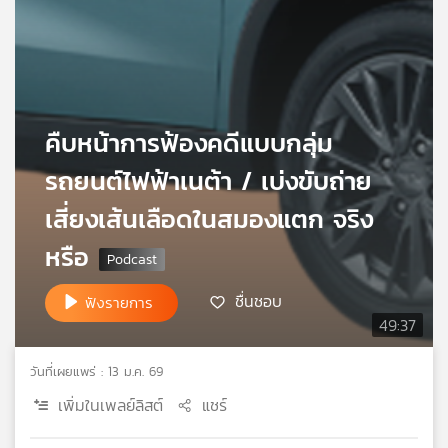
เครือ
ข่าย
วิทยุ
ไทย
พี
บี
คืบหน้าการฟ้องคดีแบบกลุ่ม
เอส
รถยนต์ไฟฟ้าเนต้า / เบ่งขับถ่าย
เสี่ยงเส้นเลือดในสมองแตก จริง
แผนที่
หรือ
วิทยุ
เครือ
ข่าย
ชื่นชอบ
ฟังรายการ
49:37
วันที่เผยแพร่ : 13 ม.ค. 69
เพิ่มในเพลย์ลิสต์
แชร์