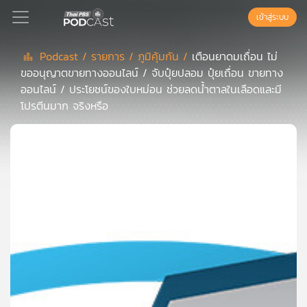
เข้าสู่ระบบ
Podcast /
รายการ /
ภูมิคุ้มกัน /
เตือนยาดมเถื่อน ไม่
ขออนุญาตขายทางออนไลน์ / จับปุ๋ยปลอม ปุ๋ยเถื่อน ขายทาง
Podcast
ออนไลน์ / ประโยชน์ของใบหม่อน ช่วยลดน้ำตาลในเลือดและมี
โปรตีนมาก จริงหรือ
เพล
ย์
ลิ
สต์
แนะนำ
เพล
ย์
ลิ
สต์
ของ