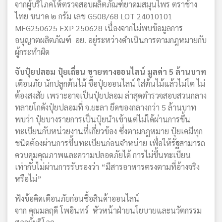
จากผู้บริโภคให้ตรวจสอบผลิตภัณฑ์ยาดมสมุนไพร ตราช้าง
ไทย ขนาด ๒ กรัม เลข G508/68 LOT 24010101
MFG250625 EXP 250628 เนื่องจากไม่พบข้อมูลการ
อนุญาตผลิตภัณฑ์ อย. อยู่ระหว่างดำเนินการตามกฎหมายกับ
ผู้กระทำผิด
จับปุ๋ยปลอม ปุ๋ยเถื่อน ขายทางออนไลน์ มูลค่า 5 ล้านบาท
เตือนภัย นักปลูกต้นไม้ ซื้อปุ๋ยออนไลน์ ใส่ต้นไม้แล้วไม่โต ไม่
ต้องสงสัย เพราะอาจเป็นปุ๋ยปลอม ล่าสุดตำรวจสอบสวนกลาง
ทลายโกดังปุ๋ยปลอมที่ จ.ยะลา ยึดของกลางกว่า 5 ล้านบาท
พบว่า ปุ๋ยบางรายการเป็นปุ๋ยนำเข้าแต่ไม่ได้ผ่านการขึ้น
ทะเบียนกับหน่วยงานที่เกี่ยวข้อง ซึ่งตามกฎหมาย ปุ๋ยเคมีทุก
ชนิดต้องผ่านการขึ้นทะเบียนก่อนจำหน่าย เพื่อให้รัฐสามารถ
ควบคุมคุณภาพและความปลอดภัยได้ การไม่ขึ้นทะเบียน
เท่ากับไม่ผ่านการรับรองว่า “มีสารอาหารตรงตามที่อ้างจริง
หรือไม่”
ฟังข้อคิดเตือนภัยก่อนซื้อสินค้าออนไลน์
จาก คุณมลฤดี โพอินทร์ หัวหน้าฝ่ายนโยบายและนวัตกรรม