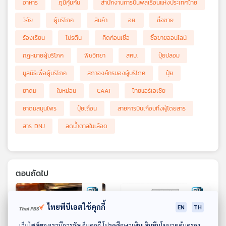
อาหาร
ภูมิคุ้มกัน
สำนักงานการบินพลเรือนแห่งประเทศไทย
วิจัย
ผู้บริโภค
สินค้า
อย.
ซื้อขาย
ร้องเรียน
โปรตีน
คิดก่อนเชื่อ
ซื้อขายออนไลน์
กฎหมายผู้บริโภค
พิษวิทยา
สคบ.
ปุ๋ยปลอม
มูลนิธิเพื่อผู้บริโภค
สภาองค์กรของผู้บริโภค
ปุ๋ย
ยาดม
ใบหม่อน
CAAT
ไทยแอร์เอเชีย
ยาดมสมุนไพร
ปุ๋ยเถื่อน
สายการบินเกือบทิ้งผู้โดยสาร
สาร DNJ
ลดน้ำตาลในเลือด
ตอนถัดไป
ไทยพีบีเอสใช้คุกกี้
EN
TH
ดาวน์โหลด Thai PBS Podcast Application
เว็บไซต์ของเรามีการจัดเก็บคุกกี้ โปรดศึกษาเพิ่มเติมที่นโยบายคุ้มครอง