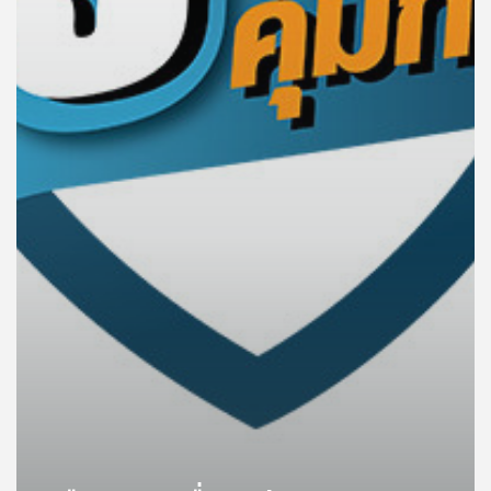
เครือ
ข่าย
วิทยุ
ไทย
พี
บี
เอส
แผนที่
วิทยุ
เครือ
ข่าย