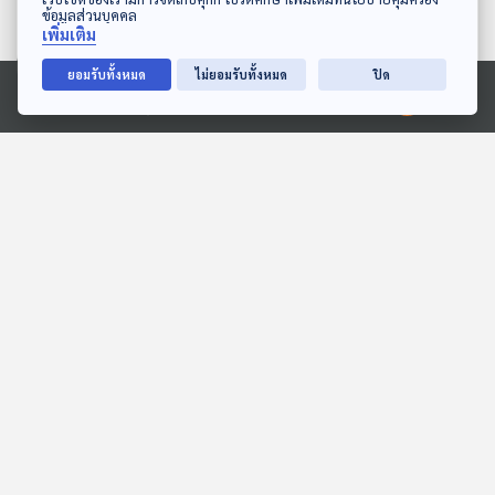
ข้อมูลส่วนบุคคล
เพิ่มเติม
ยอมรับทั้งหมด
ไม่ยอมรับทั้งหมด
ปิด
52:04
52:04
Ⓒ 2020 องค์การกระจายเสียงและแพร่ภาพสาธารณะแห่งประเทศไทย
สั่งตรวจมาตรฐานเครื่องชั่ง
สภาผู้บริโภค ฟ้อง "บริษัท
และปิดป้ายราคาร้านทอง
ศรีสวัสดิ์" ทำนิติกรรม
ป้องกันผู้บริโภคถูกเอา
อำพรางสัญญาเงินกู้ / ลด
ภูมิคุ้มกัน
ภูมิคุ้มกัน
เปรียบช่วงทองแพง / สาร
พิษภัยจากสารเคมีชั่วนิรัน
Adaptogen คืออะไร
ดร์
52:04
52:04
ยังมีปัญหาห้องเช่าเก็บค่าน้ำ
เตือนภัยอย่าซื้อเครื่องทำน้ำ
ค่าไฟเกินจากประกาศ สคบ.
อุ่น ไร้ ฉลาก มอก. เสี่ยงไฟ
/ จะเป็นอย่างไร ถ้ามีลูกจาก
รั่ว ควรให้ช่างไฟฟ้าติดตั้ง /
ภูมิคุ้มกัน
ภูมิคุ้มกัน