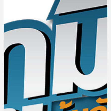
คุณ
เพลง
บทความ
ข่าว
และ
กิจกรรม
เกี่ยว
กับ
เรา