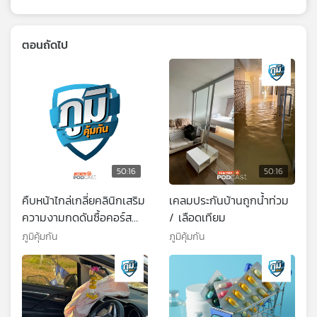
ตอนถัดไป
50:16
50:16
คืบหน้าไกล่เกลี่ยคลินิกเสริม
เคลมประกันบ้านถูกน้ำท่วม
ความงามกดดันซื้อคอร์ส
/ เลือดเทียม
ยอมจ่ายคืน 5 ล้านบาท /
ภูมิคุ้มกัน
ภูมิคุ้มกัน
กปว. ประกาศหาเจ้าหนี้รับ
เงินประกันโควิดกว่า 400
ล้านบาท / เรื่องสำคัญเกี่ยว
กับนมวัวที่ผู้บริโภคควรรู้