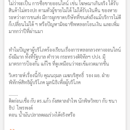
ไม่ว่าจะเป็น การซื้อขายออนไลน์ เช่น โฆษณาเกินจริง ได้รับ
สินค้าไม่ตรงปก ตามตัวผู้ขายไม่ได้ ไม่ได้รับเงินคืน ของหาย
ระหว่างการขนส่ง มีการผูกขาดบริษัทที่ขนส่งถึงแม้บริการไม่ดี
ก็เปลี่ยนไม่ได้ ฯ หรือปัญหามิจฉาชีพหลอกโอนเงิน และเพิ่ม
มากกว่าปีที่ผ่านมา
ทำไมปัญหาผู้บริโภคร้องเรียนเรื่องการหลอกลวงทางออนไลน์
ยังมีมาก ทั้งที่รัฐบาล ตำรวจ กระทรวงดิจิทัลฯ ปปง. มี
มาตรการป้องกัน แก้ไข ที่ดูเหมือนว่าจะเข้มงวดมากขึ้น
วิเคราะห์เรื่องนี้กับ คุณนฤมล เมฆบริสุทธิ์ รอง ผอ. ฝ่าย
พิทักษ์สิทธิผู้บริโภค มูลนิธิเพื่อผู้บริโภค
........
คิดก่อนเชื่อ กับ ดร.แก้ว กังสดาลอำไพ นักพิษวิทยา กับ ชนา
ธิป ไพรพงค์
ตอน น้ำมันปลาลดผมร่วงได้จริงหรือ