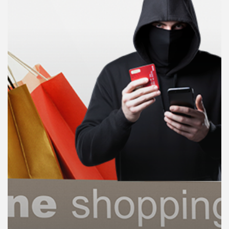
คุณ
เพลง
บทความ
ข่าว
และ
กิจกรรม
เกี่ยว
กับ
เรา