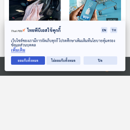
50:16
50:16
ไทยพีบีเอสใช้คุกกี้
EN
TH
ถุงลมนิรภัยทาคาตะระเบิดใส่
ซื้อยาทางออนไลน์ อันตราย
ผู้ใช้รถยนต์อีกแล้ว / ร้อง
กว่าที่คิด | เอ๊ะ! ต่อข้อมูล
ดาวน์โหลด Thai PBS Podcast Application
เว็บไซต์ของเรามีการจัดเก็บคุกกี้ โปรดศึกษาเพิ่มเติมที่นโยบายคุ้มครอง
ข้อมูลส่วนบุคคล
เรียนเซลส์ขายรถยนต์หลอก
ออนไลน์ น่องเปรียบเหมือน
ภูมิคุ้มกัน
ภูมิคุ้มกัน
เพิ่มเติม
ให้โอนเงินค่าอุปกรณ์ทั้งที่
กระเพาะปัสสาวะที่ 2 ของ
เป็นของแถม / ดื่มกาแฟ
ร่างกาย จริงหรือ
ยอมรับทั้งหมด
ไม่ยอมรับทั้งหมด
ปิด
ตอนท้องว่างอาจทำให้
ตอนที่เกี่ยวข้อง
Ⓒ 2020 องค์การกระจายเสียงและแพร่ภาพสาธารณะแห่งประเทศไทย
กระเพาะทะลุได้ จริงหรือ
50:16
50:16