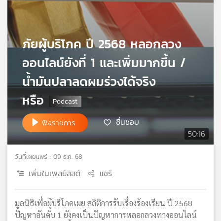
เครือ
ข่าย
วิทยุ
ภัยผู้บริโภค ปี 2568 หลอกลวง
ไทย
พี
ออนไลน์ยังที่ 1 และเพิ่มมากขึ้น /
บี
เอส
น้ำมันปลาลดผมร่วงได้จริง
หรือ
แผนที่
ชื่นชอบ
ฟังรายการ
วิทยุ
50:16
เครือ
ข่าย
วันที่เผยแพร่ : 09 ธ.ค. 68
เพิ่มในเพลย์ลิสต์
แชร์
มูลนิธิเพื่อผู้บริโภคเผย สถิติการรับเรื่องร้องเรียน ปี 2568
ปัญหาอันดับ 1 ยังคงเป็นปัญหาการหลอกลวงทางออนไลน์