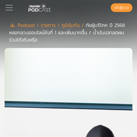
เข้าสู่ระบบ
Podcast /
รายการ /
ภูมิคุ้มกัน /
ภัยผู้บริโภค ปี 2568
หลอกลวงออนไลน์ยังที่ 1 และเพิ่มมากขึ้น / น้ำมันปลาลดผม
Podcast
ร่วงได้จริงหรือ
เพล
ย์
ลิ
สต์
แนะนำ
เพล
ย์
ลิ
สต์
ของ