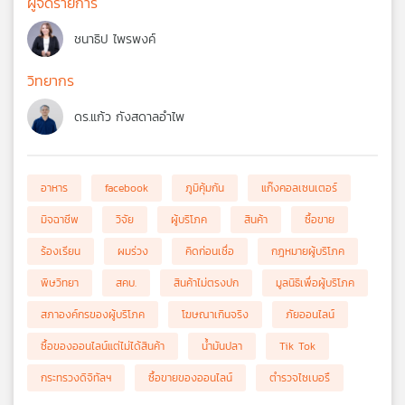
ผู้จัดรายการ
ชนาธิป ไพรพงค์
วิทยากร
ดร.แก้ว กังสดาลอำไพ
อาหาร
facebook
ภูมิคุ้มกัน
แก๊งคอลเซนเตอร์
มิจฉาชีพ
วิจัย
ผู้บริโภค
สินค้า
ซื้อขาย
ร้องเรียน
ผมร่วง
คิดก่อนเชื่อ
กฎหมายผู้บริโภค
พิษวิทยา
สคบ.
สินค้าไม่ตรงปก
มูลนิธิเพื่อผู้บริโภค
สภาองค์กรของผู้บริโภค
โฆษณาเกินจริง
ภัยออนไลน์
ซื้อของออนไลน์แต่ไม่ได้สินค้า
น้ำมันปลา
Tik Tok
กระทรวงดิจิทัลฯ
ซื้อขายของออนไลน์
ตำรวจไซเบอรื