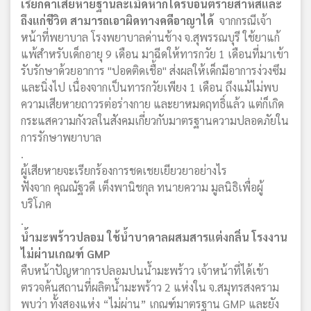
เรียกค่าเสียหายฐานละเมิดหากได้รับอันตรายสาหัสและ
ถึงแก่ชีวิต สามารถเอาผิดทางคดีอาญาได้
จากกรณีเจ้า
หน้าที่พยาบาล โรงพยาบาลด่านช้าง จ.สุพรรณบุรี ใช้ยาแก้
แพ้สำหรับเด็กอายุ 9 เดือน มาฉีดให้ทารกวัย 1 เดือนที่มาเข้า
รับรักษาด้วยอาการ "ปอดติดเชื้อ" ส่งผลให้เด็กมีอาการง่วงซึม
และนิ่งไป เนื่องจากเป็นทารกวัยเพียง 1 เดือน ถึงแม้ไม่พบ
ความเสียหายถาวรต่อร่างกาย และยาหมดฤทธิ์แล้ว แต่ก็เกิด
กระแสความกังวลในสังคมเกี่ยวกับมาตรฐานความปลอดภัยใน
การรักษาพยาบาล
.
ผู้เสียหายจะเรียกร้องการชดเชยเยียวยาอย่างไร
ฟังจาก คุณณัฐวดี เต็งพานิชกุล ทนายความ มูลนิธิเพื่อผู้
บริโภค
.
น้ำมะพร้าวปลอม ใช้น้ำบาดาลผสมสารแต่งกลิ่น โรงงาน
ไม่ผ่านเกณฑ์ GMP
คืบหน้าปัญหาการปลอมปนน้ำมะพร้าว เจ้าหน้าที่ได้เข้า
ตรวจค้นสถานที่ผลิตน้ำมะพร้าว 2 แห่งใน จ.สมุทรสงคราม
พบว่า ทั้งสองแห่ง “ไม่ผ่าน” เกณฑ์มาตรฐาน GMP และยัง