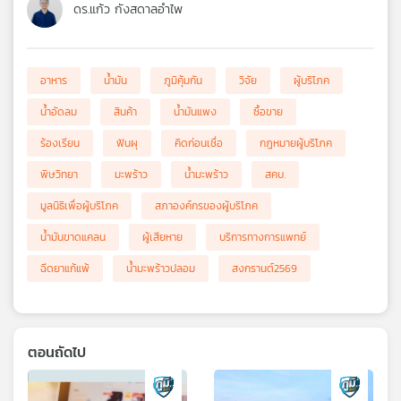
ดร.แก้ว กังสดาลอำไพ
อาหาร
น้ำมัน
ภูมิคุ้มกัน
วิจัย
ผู้บริโภค
น้ำอัดลม
สินค้า
น้ำมันแพง
ซื้อขาย
ร้องเรียน
ฟันผุ
คิดก่อนเชื่อ
กฎหมายผู้บริโภค
พิษวิทยา
มะพร้าว
น้ำมะพร้าว
สคบ.
มูลนิธิเพื่อผู้บริโภค
สภาองค์กรของผู้บริโภค
น้ำมันขาดแคลน
ผู้เสียหาย
บริการทางการแพทย์
ฉีดยาแก้แพ้
น้ำมะพร้าวปลอม
สงกรานต์2569
ตอนถัดไป