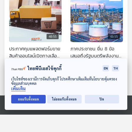
48:55
48:55
ประกาศคุมแพลตฟอร์มขาย
ภาคประชาชน ยื่น 8 ข้อ
สินค้าออนไลน์เปิดทางเลือก
เสนอถึงรัฐมนตรีพลังงาน
ผู้ให้บริการขนส่งห้ามผูกขาด
แก้ปัญหาน้ำมันแพง / กิน
ภูมิคุ้มกัน
ภูมิคุ้มกัน
ไทยพีบีเอสใช้คุกกี้
EN
TH
เจ้าเดียว / ความเชื่อตุ๊กแก
ผลิตภัณฑ์คอลลาเจนสร้าง
เป็นยารักษาโรคได้จริงหรือ
คอลลาเจนในร่างกายได้จริง
ดาวน์โหลด Thai PBS Podcast Application
เว็บไซต์ของเรามีการจัดเก็บคุกกี้ โปรดศึกษาเพิ่มเติมที่นโยบายคุ้มครอง
หรือ
ข้อมูลส่วนบุคคล
เพิ่มเติม
ยอมรับทั้งหมด
ไม่ยอมรับทั้งหมด
ปิด
Ⓒ 2020 องค์การกระจายเสียงและแพร่ภาพสาธารณะแห่งประเทศไทย
48:55
48:55
ผงชูรสและผงปรุงรสปลอม
เตือนภัยขบวนการนายหน้า