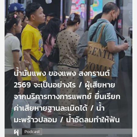
เครือ
ข่าย
วิทยุ
ไทย
พี
บี
เอส
แผนที่
น้ำมันแพง ของแพง สงกรานต์
วิทยุ
2569 จะเป็นอย่างไร / ผู้เสียหาย
เครือ
ข่าย
จากบริการทางการแพทย์ ยื่นเรียก
ค่าเสียหายฐานละเมิดได้ / น้ำ
มะพร้าวปลอม / น้ำอัดลมทำให้ฟัน
ผุ