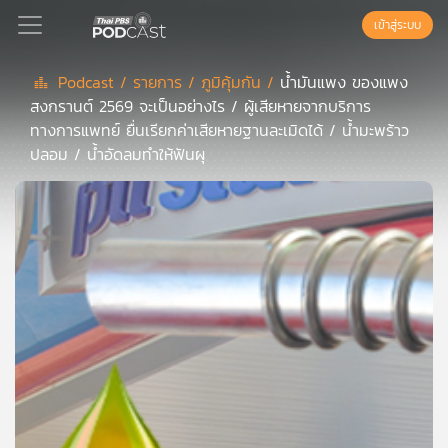
เข้าสู่ระบบ
Podcast /
รายการ /
ภูมิคุ้มกัน /
น้ำมันแพง ของแพง
สงกรานต์ 2569 จะเป็นอย่างไร / ผู้เสียหายจากบริการ
Podcast
ทางการแพทย์ ยื่นเรียกค่าเสียหายฐานละเมิดได้ / น้ำมะพร้าว
ปลอม / น้ำอัดลมทำให้ฟันผุ
เพล
ย์
ลิ
สต์
แนะนำ
เพล
ย์
ลิ
สต์
ของ