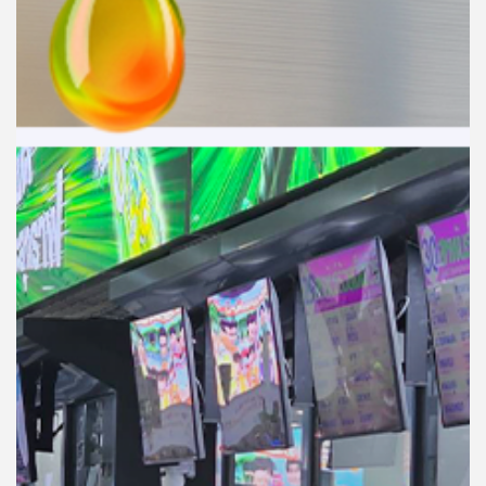
คุณ
เพลง
บทความ
ข่าว
และ
กิจกรรม
เกี่ยว
กับ
เรา