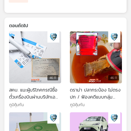
ตอนถัดไป
46:11
46:11
สคบ. แนะผู้บริโภคกรณีซื้อ
ดราม่า ปลากระป๋อง ไม่ตรง
ตั๋วเครื่องบินผ่านบริษัทเอ
ปก / ฟ้องคดีแบบกลุ่ม
เจนซี่ แต่ไม่ได้รับตั๋วไม่ได้เดิน
ทราเวล ฮอลิเดย์ ทัวร์ล่ม /
ภูมิคุ้มกัน
ภูมิคุ้มกัน
ทาง / เข้าใจให้ถูกเกี่ยวกับ
ดื่มน้ำเย็นในช่วงอากาศร้อน
น้ำมะนาวในการปรุงอาหาร
จัดทำให้หลอดเลือดแตก
จริงหรือ