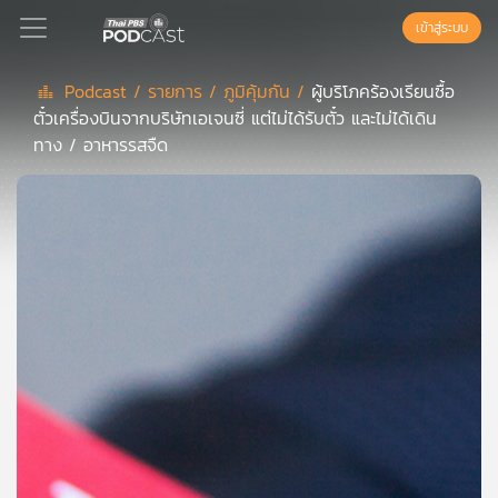
เข้าสู่ระบบ
Podcast /
รายการ /
ภูมิคุ้มกัน /
ผู้บริโภคร้องเรียนซื้อ
ตั๋วเครื่องบินจากบริษัทเอเจนซี่ แต่ไม่ได้รับตั๋ว และไม่ได้เดิน
Podcast
ทาง / อาหารรสจืด
เพล
ย์
ลิ
สต์
แนะนำ
เพล
ย์
ลิ
สต์
ของ