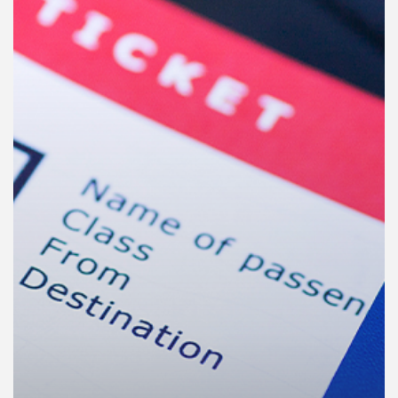
คุณ
เพลง
บทความ
ข่าว
และ
กิจกรรม
เกี่ยว
กับ
เรา