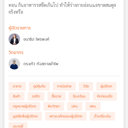
ตอน กินอาหารรสจืดเกินไป ทำให้ร่างกายอ่อนแอขาดสมดุล
จริงหรือ
ผู้จัดรายการ
ชนาธิป ไพรพงค์
วิทยากร
ดร.แก้ว กังสดาลอำไพ
อาหาร
ภูมิคุ้มกัน
การบินไทย
วิจัย
ผู้บริโภค
สินค้า
รสจืด
ซื้อขาย
ร้องเรียน
คิดก่อนเชื่อ
กฎหมายผู้บริโภค
พิษวิทยา
ปคบ.
สคบ.
มูลนิธิเพื่อผู้บริโภค
สภาองค์กรของผู้บริโภค
ตั๋วเครื่องบิน
เอเจนซี่