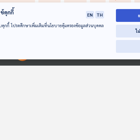
้บริโภค
พิษวิทยา
sms
สคบ.
มูลนิธิเพื่อผู้บริโภค
อัจฉริย
้คุกกี้
EN
TH
ย
ล
เครื่องวัดความดันโลหิต
เครื่องวัดความดันโลหิตปลอม
บคุกกี้ โปรดศึกษาเพิ่มเติมที่นโยบายคุ้มครองข้อมูลส่วนบุคคล
ไม
00:00:00
00:00:00
56:16
56:16
5
น้ำมันแพง ของแพง
ประกาศคุม
ภาคประชาชน ยื
สงกรานต์ 2569 จะ
แพลตฟอร์มขาย
ข้อเสนอถึงรัฐม
เป็นอย่างไร / ผู้เสีย
สินค้าออนไลน์เปิด
พลังงาน แก้ปั
ภูมิคุ้มกัน
ภูมิคุ้มกัน
ภูมิคุ้มกัน
หายจากบริการ
ทางเลือกผู้ให้บริการ
น้ำมันแพง / กินผลิต