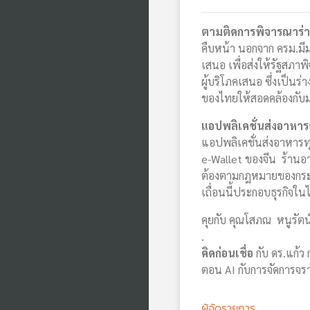
ตามติดการพิจารณาร
คืบหน้า นอกจาก ครม.มี
เสนอ เพื่อส่งให้รัฐสภาพิ
ผู้บริโภคเสนอ ซึ่งเป็น
ของไทยให้สอดคล้องกั
แอปพลิเคชั่นส่งอาหา
แอปพลิเคชั่นส่งอาหารทุ
e-Wallet ของจีน ร้านอ
ต้องตามกฎหมายของกระท
เถื่อนนี้ประกอบธุรกิจ
คุยกับ คุณโสภณ หนูรัตน์
.
คิดก่อนเชื่อ
กับ ดร.แก้ว
ตอน AI กับการจัดการจร
ผู้จัดรายการ