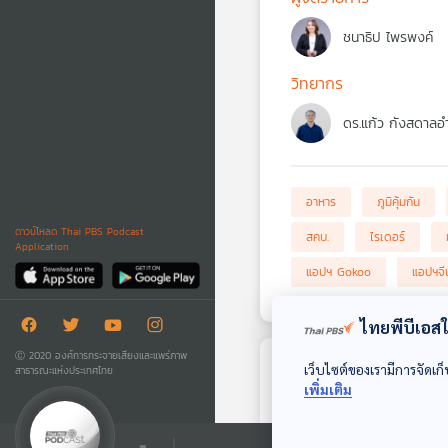
ชนาธิป ไพรพงค์
วิทยากร
ดร.แก้ว กังสดาลอ
อาหาร
ภูมิคุ้มกัน
ดาวน์โหลด Thai PBS Podcast
สคบ.
ไรเดอร์
Application
แอปฯ Gokoo
แอปฯจี
ไทยพีบีเอสใช
Ⓒ 2020 องค์การกระจายเสียงและแพร่ภาพ
เว็บไซต์ของเรามีการจัดเก็
สาธารณะแห่งประเทศไทย
ตอนถัดไป
เพิ่มเติม