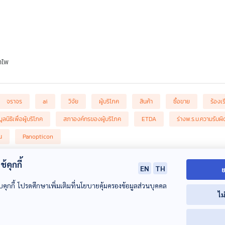
ำไพ
จราจร
ai
วิจัย
ผู้บริโภค
สินค้า
ซื้อขาย
ร้องเ
มูลนิธิเพื่อผู้บริโภค
สภาองค์กรของผู้บริโภค
ETDA
ร่างพ.ร.บ.ความรับ
น
Panopticon
้คุกกี้
EN
TH
ย
บคุกกี้ โปรดศึกษาเพิ่มเติมที่นโยบายคุ้มครองข้อมูลส่วนบุคคล
ไม