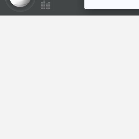
47:03
เสียชีวิตเพราะกินยา
ลดความอ้วนใส่สารไซ
บูทรามีน ยังมีขาย
ภูมิคุ้มกัน
เกลื่อนในออนไลน์ /
ถูกหลอกกดบัตร
คอนเสิร์ตวง BTS /
ยาแอสไพรินอาจลด
ตอนที่เกี่ยวข้อง
ความเสี่ยงมะเร็งบาง
ชนิดได้ในบางคนจริง
หรือ
47:03
อนาคตระบบขนส่ง