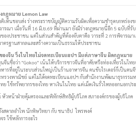
่างกฎหมาย Lemon Law
มติเห็นชอบส่ง ร่างพระราชบัญญัติความรับผิดเพื่อความชำรุดบกพร่องข
จารณา เมื่อวันที่ 16 มิ.ย.69 ที่ผ่านมา ยังมีร่างกฎหมายนี้อีก 5 ฉบับที่
ร่างของประชาชน แต่ในส่วนสำคัญที่ต้องจับตาคือ วาระที่ 2 การพิจารณ
บมาตรฐานสากลและสร้างความเป็นธรรมให้ประชาชน
รของจีน วิ่งในไทยไม่จดทะเบียนแอปฯ มีแต่ภาษาจีน ผิดกฎหมาย
นจีนชื่อว่า "Gokoo" เน้นให้บริการชาวจีนที่อาศัยหรือท่องเที่ยวในไท
าหารที่อยู่ในระบบส่วนใหญ่เป็นร้านอาหารจีน คนขับไรเดอร์ก็เป็นคนจ
รวงพาณิชย์ แต่ไม่ได้จดทะเบียนแอปฯ กับสำนักงานพัฒนาธุรกรรมทา
ในไทย ใช้ทรัพยากรของไทย หาเงินในไทย แต่เม็ดเงินรั่วไหลออกนอกปร
 หัวหน้าฝ่ายคุ้มครองและพิทักษ์สิทธิผู้บริโภค สภาองค์กรของผู้บริโภค
 กังสดาลอำไพ นักพิษวิทยา กับ ชนาธิป ไพรพงค์
าจร ใช้หลักการอะไร