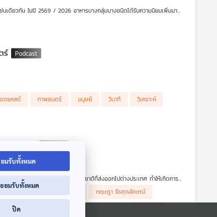
ช่นเดียวกัน ในปี 2569 / 2026 อาหารบางกลุ่มบางชนิดได้รับความนิยมเพิ่มมาก
ชนิดหรือประเภทใด อาหารที่อยู่ในกลุ่มเมดิเตอเรเนียน ไดเอท (Mediterranean
ณภาพ ฯลฯ ยังมีอาหารสุขภาพอะไรอีกบ้างที่เป็นเทรนด์ของปีนี้ที่คุณห้ามพลาด
ตร์
อดแคสต์
ภาพยนตร์
มนุษย์
วินาที
วิเคราะห์
ที่ 31 ธันวาคม และสิ่งที่เราเรียกว่าประวัติศาสตร์ ทั้ง พีระมิด, โรมัน,
ดขึ้นมานั้น มีอะไรเกิดขึ้นเยอะสุด ๆ
ุคลิงถือไม้ ไล่เรียงมาจนถึงยุคหุ่นยนต์ปัญญาประดิษฐ์ ผ่าน #โลกภาพยนตร์
งหรือไม่ ?
อมรับทั้งหมด
การเปิดโรงงานผลิตรถยนต์ของทุนต่างชาติที่ส่งออกไปต่างประเทศ ทำให้เกิดการ
่ยอมรับทั้งหมด
ากขึ้นกลับแตกต่างกันออกไป เพราะไม่ค่อยเห็นอุตสาหกรรมแบบนี้ในไทย การเข้า
ร เศรษฐกิจติดบ้าน ค่ะ
iPBSPodcast
thaipbsradio
กฤษฎา ธีรศุภลักษณ์
สร้างงานสร้างอาชีพ
อุตสหกรรมรถยนต์
เศรษฐกิจ
ปิด