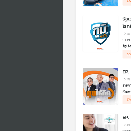
E
.
และใน
ข่าวล
รัฐเร่ง
มาชี้แ
และจา
โรคไ
สอบถา
20
.
รายการ
คิดก่
ตอน ผ
รัฐเร
รัฐมน
รถ
และรา
.
ฟังรา
EP.
ดร.ณั
.
171
ปอศ.บ
รายกา
ฟังข้
ห้ามพล
คุณวิ
- นาย
.
E
- สมศ
คิดก่อ
- วิเ
ตอน น
- เงิ
EP.
- เพด
- สถา
49
- นาย