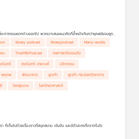
งคนที่ชะตากรรมแตกต่างออกไป พวกเขาเสนอแนวคิดที่ล้ำหน้าเกินกว่ายุคสมัยจนถูก
องกำลังศึกษา ทว่ากาลเวลาผ่านไป แนวคิดเหล่านั้นกลับได้รับการยอมรับ และกลาย
tion
library podcast
librarypodcast
Many-worlds
ญชา ธนบุญสมบัติ จะพาคุณปรู้จักชีวิตและผลงานของ ฮิว เอเวอเรตต์ ที่ 3
โลก' (Many-worlds Interpretation) ซึ่งเป็นหนึ่งในแนวทางการอธิบายกลศาสตร์ค
pbs
ThaiPBSPodcast
กลศาสตร์ควอนตัม
ิศาสตร์วิทยาศาสตร์ และเป็นรูปแบบที่เทียบเคียงได้กับแนวคิดเกี่ยวกับ 'พหุภพ
นหนึ่งเท่านั้น แต่ยังเป็นบทเรียนสำคัญเกี่ยวกับธรรมชาติของความคิดสร้างสรรค์
รณินทร์
ธรณินทร์ เทพวงค์
นวัตกรรม
าหลายสิบปีกว่าที่ผู้คนจะมองเห็นคุณค่าของมัน ในรายการ Eureka ท่องโลก
กลับได้รับการยกย่องให้เป็นเจ้าของหนึ่งในแนวคิดที่ทรงอิทธิพลที่สุดของฟิสิกส์
พหุภพ
พัฒนาการ
ยูเรก้า
ยูเรก้า ท่องโลกวิทยาการ
ยี
โลกคู่ขนาน
โลกวิทยาศาสตร์
ที่เต็มไปด้วยเรื่องราวที่สนุกสนาน เข้มข้น และมีตัวละครที่ตราตรึงใจ
่าเขาทำอย่างไรถึงเกษียณได้ตั้งแต่อายุยังน้อย พร้อมด้วยเนื้อเรื่องของโอ