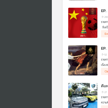
เปราเ
EP.
210
รายกา
จีนเป
มือทา
Ev
เลย
.
ทำไมเ
EP.
สี จิ้
.
52
โสภิต
รายกา
บ้าง 
เรื่อ
เฉพาะ
.
Cl
GenZ 
ตั้งแ
คืบ
27
รายการ
ความค
เราจะ