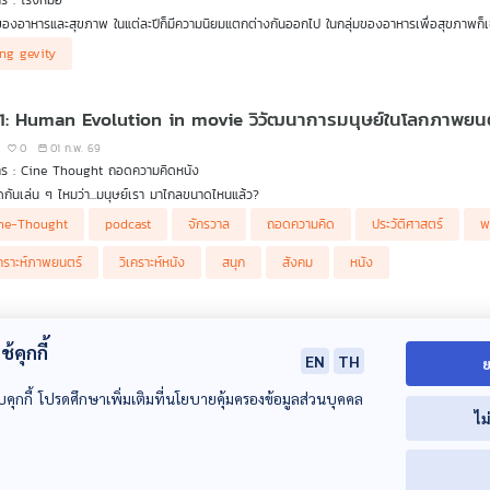
าร : โรงหมอ
ด์บริดจ์ ประเทศไทยได้หรือเสีย ?
งของอาหารและสุขภาพ ในแต่ละปีก็มีความนิยมแตกต่างกันออกไป ในกลุ่มของอาหารเพื่อสุขภาพก็เ
โดยเฉพาะอาหารที่เป็นรูปแบบส่วนบุคคล ที่จะต้องได้รับการตรวจเพื่อดูว่าร่างกายเหมาะกับอาหาร
ng gevity
 ซึ่งเป็นกลุ่มอาหารที่มีประโยชน์และเหมาะกับเทรนด์ Long Gevity คือการมีชีวิตยืนยาวและมีคุ
ร โรงหมอ เล่าให้ฟังค่ะ
 1: Human Evolution in movie วิวัฒนาการมนุษย์ในโลกภาพยน
0
01 ก.พ. 69
าร : Cine Thought ถอดความคิดหนัง
ดกันเล่น ๆ ไหมว่า...มนุษย์เรา มาไกลขนาดไหนแล้ว?
ne-Thought
podcast
จักรวาล
ถอดความคิด
ประวัติศาสตร์
พ
ยลองเปรียบเทียบเอาไว้ว่า ถ้าจักรวาลมีอายุ 1 ปีเต็ม มนุษย์จะเพิ่งปรากฏใน ไม่กี่นาทีสุดท้ายของวัน
ร์เน็ต เทคโนโลยีต่างๆ จะอยู่ใน วินาทีสุดท้ายก่อนเที่ยงคืน เท่านั้น และแค่ไม่กี่วินาทีที่ มนุษย์ เกิ
เคราะห์ภาพยนตร์
วิเคราะห์หนัง
สนุก
สังคม
หนัง
้ใน Cine-Thought ถอดความคิดหนัง เราจะพาทุกคน กระโดดข้ามวิวัฒนาการ ย้อนกลับไปตั้งแต่ย
 773: อุตสาหกรรมรถยนต์ EV สร้างงานสร้างอาชีพให้กับคนไทยบ้า
้คุกกี้
0
27 ม.ค. 69
EN
TH
ย
ร : เศรษฐกิจติดบ้าน
บคุกกี้ โปรดศึกษาเพิ่มเติมที่นโยบายคุ้มครองข้อมูลส่วนบุคคล
ลับไปในยุครถน้ำมัน ประเทศไทยเป็นหนึ่งในศูนย์กลางการผลิตชิ้นส่วนหรืออะไหล่ต่าง ๆ รวมถึง
ไม
านและมีผลต่อภาพรวมทางเศรษฐกิจ แต่การเข้ามาของรถยนต์ไฟฟ้า หรือ EV ที่ได้รับความนิยมม
ทย์ สิทธิเวคิน และ คุณกฤษฎา ธีรศุภลักษณ์ จากช่อง Welldone Guarantee เล่าให้ฟังในรายกา
onomics101
EV
podcast
Thai PBS Podcast
thaipbs
Tha
รถยนต์ไฟฟ้าช่วยสร้างงานให้กับคนไทยบ้างหรือไม่ ?
ยนต์
รถยนต์อีวี
รถยนต์ไฟฟ้า
รถอีวี
รถไฟฟ้า
วิทย์ สิทธิเวคิน