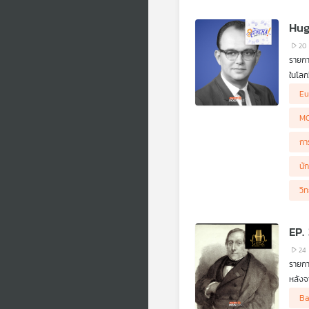
Hug
20
รายกา
ในโลก
มองว่
Eu
เป็นส
(Hugh
M
วอนตั
(Mult
กา
การต่
วิทยา
นั
สมัยให
วิ
EP.
24
รายกา
หลังจ
.
Ba
GenZ 