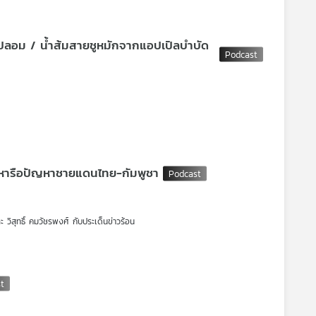
้ใช้รถมีปัญหาร้องเรียนอะไรเพิ่มเติมหรือไม่
ดหน้าบ้าน เมื่อวันที่ 14 มิ.ย.69 อีกแล้ว สคบ. เชิญทางบริษัท Volvo Thailand
ยานยนต์ไฟฟ้า จะดำเนินการอย่างไรบ้าง
หาร้องเรียนพุ่งกว่า 1,300 ราย ทั้งประเด็นรถชำรุด การปิดตัวของศูนย์บริการ
อบฉลากรถยนต์ไฟฟ้า
ิน | หารือปัญหาชายแดนไทย-กัมพูชา
หาวิทยาลัยบูรพา
ละ วิสุทธิ์ คมวัชรพงศ์ กับประเด็นข่าวร้อน