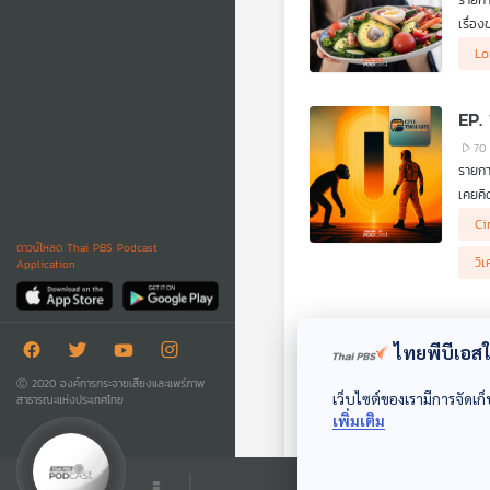
รายก
- แลน
เรื่อ
ขึ้น 
Lo
Diet)
รายกา
EP.
70
รายก
เคยคิ
.
Ci
มีคนเค
ดาวน์โหลด Thai PBS Podcast
อินเตอ
.
วิ
Application
วันนี
EP.
ไทยพีบีเอสใช
44
รายกา
Ⓒ 2020 องค์การกระจายเสียงและแพร่ภาพ
เว็บไซต์ของเรามีการจัดเก็
สาธารณะแห่งประเทศไทย
ย้อนก
เพิ่มเติม
จ้างง
ดร.วิ
Ec
มาของ
รถ