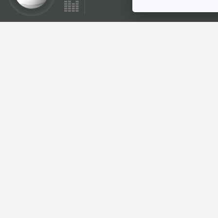
เศ
EP.
42
รายกา
GenZ 
Seven
.
Se
ตอนนี
EP.
35
รายกา
รถยนต
รวมถึ
ดร.วิ
Ec
กฤ
คืบ