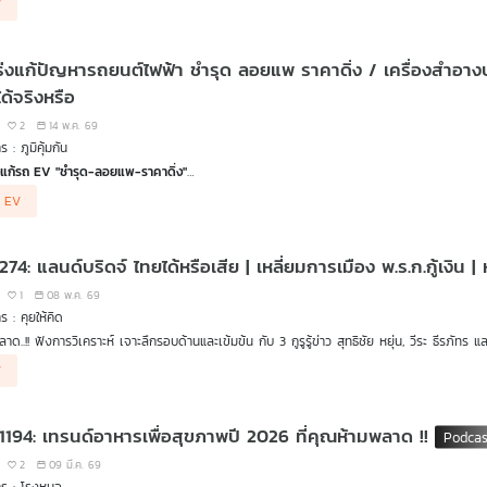
V
ส่วนของสำนักงานคณะกรรมการคุ้มครองผู้บริโภค (สคบ.) ที่รับเรื่องร้องเรียนและช่วยเหลือ ยังมีผู
่าสุดที่มีรถยนต์ไฟฟ้า Volvo XC40 เกิดไฟไหม้หลังเจ้าของรถนำไปชาร์จที่สถานีชาร์จ แล้วนำมาจอ
แก้ปัญหารถยนต์ไฟฟ้า ชำรุด ลอยแพ ราคาดิ่ง / เครื่องสำอางปลอม / น้ำส้มสายชูหมักจากแอปเปิลบำบัด
จงในวันที่ 17 มิ.ย. นี้
กที่ รมต.ศุภมาส มอบนโยบาย ให้ สคบ. ประสาน สมอ. สภาองค์กรผู้บริโภค ตรวจสอบแบตเตอรี่
ด้จริงหรือ
มจาก คุณอนุพงษ์ เจริญเวช ผู้อำนวยการกองคุ้มครองผู้บริโภค 2 (สคบ.)
2
14 พ.ค. 69
 : ภูมิคุ้มกัน
อนเชื่อ กับ ดร.แก้ว กังสดาลอำไพ นักพิษวิทยา กับ ชนาธิป ไพรพงค์
ักชี
่งแก้รถ EV "ชำรุด-ลอยแพ-ราคาดิ่ง"
ตรีประจำสำนักนายกรัฐมนตรี ถก สคบ. และภาคีเครือข่าย เร่งเยียวยาผู้บริโภครถ EV หลังพบปัญ
 EV
คารถดิ่งลงฮวบ ล่าสุด ศุภมาส อิศรภักดี รัฐมนตรีประจำสำนักนายกรัฐมนตรีลงพื้นที่ตรวจส
ยละเอียดการเลือกรถยนต์ไฟฟ้า ศึกษาเพื่อความปลอดภัย จาก
 274: แลนด์บริดจ์ ไทยได้หรือเสีย | เหลี่ยมการเมือง พ.ร.ก.กู้เง
ฐพันธ์ ถนอมสัตย์ ผู้อำนวยการศูนย์เชี่ยวชาญยานยนต์ไฟฟ้าดัดแปลง คณะวิศวกรรมศาสตร์ม
1
08 พ.ค. 69
ุกยึดเครื่องสำอางปลอม 7 แสนชิ้น รวบ 3 แก๊งคนจีน เตือนภัยซื้อของถูกออนไลน์เสี่ยงหน้าพัง
ร : คุยให้คิด
อมูลการร้องเรียนจากผู้บริโภคและเตือนภัยจาก
าด..!! ฟังการวิเคราะห์ เจาะลึกรอบด้านและเข้มข้น กับ 3 กูรูรู้ข่าว สุทธิชัย หยุ่น, วีระ ธีรภัทร แ
ชญาพร สุภาโสด เจ้าหน้าที่วิเคราะห์และติดตามนโยบาย สภาองค์กรของผู้บริโภค
กฯ ตั้งเอกนิติเป็นประธานศึกษาโครงการแลนด์บริดจ์
V
ักดิ์ดอดเข้ากระทรวงเกษตรฯ ช่วยงานสุริยะ
นเชื่อ
กับ ดร.แก้ว กังสดาลอำไพ นักพิษวิทยา กับ ชนาธิป ไพรพงค์
คราะห์เหลี่ยมการเมือง "พ.ร.ก. กู้เงิน 400,000 ล้านบาท"
้ำส้มสายชูหมักจากแอปเปิลบำบัดโรคได้จริงหรือ
นกู้ครึ่งหลัง 200,000 ล้านบาท ส่งเสริมพลังงานสะอาดและรถ EV จำเป็นเร่งด่วนหรือไม่ ?
 1194: เทรนด์อาหารเพื่อสุขภาพปี 2026 ที่คุณห้ามพลาด !!
านหนี้สาธารณะของไทย จะชนเพดานในอีกกี่ปี ?
นการณ์ "สหรัฐฯ-อิหร่าน" ยังไม่จบ ! กดดันเศรษฐกิจและราคาพลังงานต่อเนื่อง
2
09 มี.ค. 69
กฯ อนุทิน เยือนฟิลิปปินส์หารือ 3 ฝ่าย "ปัญหาชายแดนไทย-กัมพูชา"