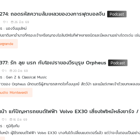
รื่องเด่น ตั้งแต่เรื่องราวสุดวุ่นวายใน The Barber of Seville ไปจนถึงโศกนาฏกรรมและความข
 274: ถอดรหัสความล้มเหลวของวงการฟุตบอลจีน
1
26 มิ.ย. 69
ร : มองจีนมุมใหม่
็นชาติมหาอำนาจที่ครองเจ้าเหรียญทองโอลิมปิคในกีฬาหลายชนิดและมีผลงานอย่างโดดเด่น เช่น ยิมน
งการทูตในเวทีการเมืองระหว่างประเทศ แต่สำหรับการแข่งขัน “ฟุตบอลโลก” ทีมชาติจีนเคยผ่านเข้
ergrande
ส้นทางสู่การเป็นแชมป์ฟุตบอลโลกของจีนจึงยังไม่ประสบความสำเร็จ ทั้ง ๆ ที่เป็นประเทศที่มีศ
 377: รัก ลุย นรก กับโอเปราของวีรบุรุษ Orpheus
นผิง ที่อยากเห็นจีนเป็นแชมป์โลก
1
20 มิ.ย. 69
 หวังวิวัฒนา ชวน ดร.ชาดา เตรียมวิทยา จากคณะศิลปศาสตร์ สถาบันเทคโนโลยีพระจอมเกล้า เจ้
ร : Gen Z & Classical Music
รวมทั้งบทบาทของบริษัท Evergrande ยักษ์ใหญ่อสังหาริมทรัพย์ของจีนที่ล่มสลายไปแล้วว่าเกี่ยว
งราวของ Orpheus นักดนตรีผู้สามารถสะกดใจทั้งมนุษย์ สัตว์ป่า และแม้แต่เทพเจ้าด้วยบทเพล
ในโลกของ โอเปรา ที่ตำนานความรักและความสูญเสียของเขาถูกนำมาตีความผ่านเสียงดนตรีอ
audio Monteverdi
and Classical Music กับ ทฤษฎี ณ พัทลุง จะพาผู้ฟังไปหาคำตอบว่าทำไมตำนานของ Orpheus จึง
ต่ผลงานยุคบุกเบิกของ Claudio Monteverdi ไปจนถึงผลงานของคีตกวีคนอื่น ๆ ที่หยิบยกเรื่อ
หน้า แก้ปัญหารถยนต์ไฟฟ้า Volvo EX30 เสี่ยงไฟไหม้หลังชาร์จ / 
1
16 มิ.ย. 69
 : ภูมิคุ้มกัน
ืบหน้า ผู้ใช้รถยนต์ไฟฟ้า Volvo EX30 บางคันได้เปลี่ยนแบตเตอรี่แล้ว แต่ว่าจะขั้นตอนเป็นอย่
สอบถามกับ คุณต๊อบ อธิวัฒน์ ผู้ใช้รถ