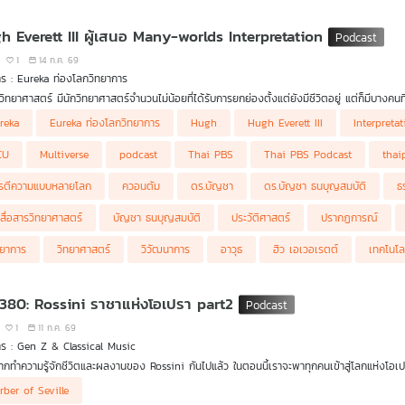
h Everett III ผู้เสนอ Many-worlds Interpretation
1
14 ก.ค. 69
ร : Eureka ท่องโลกวิทยาการ
วิทยาศาสตร์ มีนักวิทยาศาสตร์จำนวนไม่น้อยที่ได้รับการยกย่องตั้งแต่ยังมีชีวิตอยู่ แต่ก็มีบา
าเป็นคนเพ้อฝัน ถูกวิพากษ์วิจารณ์อย่างรุนแรง หรือแม้กระทั่งถูกตราหน้าว่าไม่เข้าใจสิ่งที่ตนเ
reka
Eureka ท่องโลกวิทยาการ
Hugh
Hugh Everett III
Interpreta
่วนหนึ่งขององค์ความรู้สำคัญของมนุษยชาติ ในรายการ Eureka ท่องโลกวิทยาการ ตอนนี้ ดร.บั
 Everett III) นักฟิสิกส์ชาวอเมริกันผู้เสนอแนวคิดอันโด่งดังที่เรียกว่า 'การตีความแบบหลาย
CU
Multiverse
podcast
Thai PBS
Thai PBS Podcast
thai
มที่แปลก พิสดาร และชวนให้ตั้งคำถามต่อธรรมชาติของความเป็นจริงมากที่สุดแนวคิดหนึ่งในประวัต
iverse)' ในนิยายวิทยาศาสตร์ เรื่องราวของฮิว เอเวอเรตต์ ไม่ใช่เพียงชีวประวัติของนักฟิสิกส์ค
รตีความแบบหลายโลก
ควอนตัม
ดร.บัญชา
ดร.บัญชา ธนบุญสมบัติ
ธ
อสู้กับกระแสความเชื่อหลัก และคำถามที่ว่าความจริงทางวิทยาศาสตร์นั้น บางครั้งอาจต้องใช้เวล
การ Ep.นี้ เราจะสำรวจชีวิตอันน่าทึ่งของชายผู้เคยถูกดูหมิ่นว่า “โง่สุดแสนจะบรรยาย” แต่ในที่สุด
กสื่อสารวิทยาศาสตร์
บัญชา ธนบุญสมบัติ
ประวัติศาสตร์
ปรากฏการณ์
ม่
ทยาการ
วิทยาศาสตร์
วิวัฒนาการ
อาวุธ
ฮิว เอเวอเรตต์
เทคโนโล
 380: Rossini ราชาแห่งโอเปรา part2
1
11 ก.ค. 69
ร : Gen Z & Classical Music
ากทำความรู้จักชีวิตและผลงานของ Rossini กันไปแล้ว ในตอนนี้เราจะพาทุกคนเข้าสู่โลกแห่งโอเปรา 
rber of Seville
and Classical Music กับ สิทธิพร วิสุทธิแพทย์ จะเล่าช่วงปลายชีวิตของ Gioachino Rossini ว