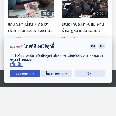
51:36
51:36
แก้ปัญหาหนี้สิน / กัญชา
เสนอแก้ปัญหาหนี้สิน ผ่าน
เพิ่มความเสี่ยงมะเร็งเต้านม
ร่างกฎหมายล้มละลาย /
และมะเร็งอัณฑะ
อวสานประกันสุขภาพแบบ
ภูมิคุ้มกัน
ภูมิคุ้มกัน
เหมาจ่าย? / น้ำตาลแมนโน
ไทยพีบีเอสใช้คุกกี้
EN
TH
สกับเซลล์มะเร็ง
ดาวน์โหลด Thai PBS Podcast Application
เว็บไซต์ของเรามีการจัดเก็บคุกกี้ โปรดศึกษาเพิ่มเติมที่นโยบายคุ้มครอง
ข้อมูลส่วนบุคคล
เพิ่มเติม
ยอมรับทั้งหมด
ไม่ยอมรับทั้งหมด
ปิด
Ⓒ 2020 องค์การกระจายเสียงและแพร่ภาพสาธารณะแห่งประเทศไทย
51:36
51:36
ปัญหาประกันสังคมจ่ายเงิน
เตือนยาดมเถื่อน ไม่ขอ
ชดเชยผู้ประกันตนล่าช้าอ้าง
อนุญาตขายทางออนไลน์ /
ติดขัดการย้ายข้อมูล / น้ำ
จับปุ๋ยปลอม ปุ๋ยเถื่อน ขาย
ภูมิคุ้มกัน
ภูมิคุ้มกัน
เต้าหูกับประจำเดือน
ทางออนไลน์ / ประโยชน์