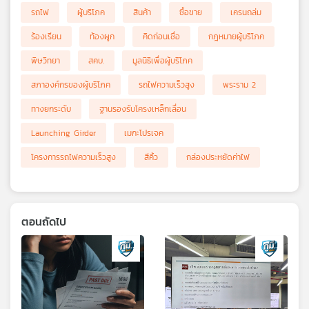
รถไฟ
ผู้บริโภค
สินค้า
ซื้อขาย
เครนถล่ม
ร้องเรียน
ท้องผูก
คิดก่อนเชื่อ
กฎหมายผู้บริโภค
พิษวิทยา
สคบ.
มูลนิธิเพื่อผู้บริโภค
สภาองค์กรของผู้บริโภค
รถไฟความเร็วสูง
พระราม 2
ทางยกระดับ
ฐานรองรับโครงเหล็กเลื่อน
Launching Girder
เมกะโปรเจค
โครงการรถไฟความเร็วสูง
สีคิ้ว
กล่องประหยัดค่าไฟ
ตอนถัดไป