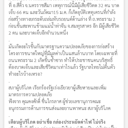
ที่ อ.สีคิ้ว จ.นครราชสีมา เหตุการณ์นี้มีผู้เสียชีวิตด 32 คน บาด
เจ็บ 66 คน และวันถัดมา15 ม.ค. ก็เกิดอุบัติเหตุเครนที่กำลัง
ก่อสร้างทางยกระดับถล่มทับรถยนต์ด้านล่าง ที่ ถ.พระราม 2
ก่อนขึ้นสะพานข้ามแม่น้ำท่าจีน จ.สมทุรสาคร อีก มีผู้เสียชีวิต
2 คน และบาดเจ็บอีกจำนวนหนึ่ง
.
มันเกิดอะไรขึ้นกับมาตรฐานความปลอดภัยของการก่อสร้าง
โครงการขนาดใหญ่ที่มีมูลค่าเป็นแสนล้านบาท โดยเฉพาะที่
ถนนพระราม 2 เกิดขึ้นซ้ำซาก ทำให้ประชาชนคนบริสุทธิ์
ต้องบาดเจ็บและเสียชีวิตมาเท่าไรแล้ว รัฐบาลไทยไม่ตื่นตัว
ทำอะไรบ้างเหรอ?
.
สภาผู้บริโภค เรียกร้องรัฐเร่งเยียวยาผู้เสียหายและเพิ่ม
มาตรการความปลอดภัย
ฟังจาก คุณคงศักดิ์ ชื่นไกรลาศ ผู้ช่วยเลขานุการคณะ
อนุกรรมการด้านการขนส่งและยานพาหนะ สภาผู้บริโภค
.
เตือนผู้บริโภค อย่าเชื่อ กล่องประหยัดค่าไฟ ไม่จริง