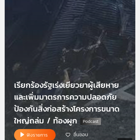
เครือ
ข่าย
วิทยุ
ไทย
พี
บี
เอส
แผนที่
วิทยุ
เรียกร้องรัฐเร่งเยียวยาผู้เสียหาย
เครือ
ข่าย
และเพิ่มมาตรการความปลอดภัย
ป้องกันสิ่งก่อสร้างโครงการขนาด
ใหญ่ถล่ม / ท้องผูก
ชื่นชอบ
ฟังรายการ