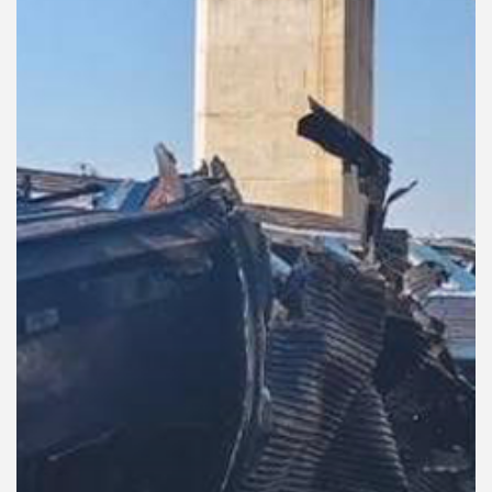
คุณ
เพลง
บทความ
ข่าว
และ
กิจกรรม
เกี่ยว
กับ
เรา