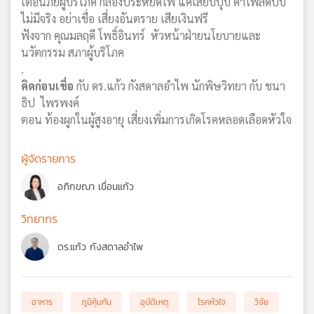
เตือนภัยผู้บริโภค กล่องประหยัดไฟ แค่เสียบปุ๊บ ค่าไฟลดปั๊บ
ไม่มีจริง อย่าเชื่อ เสี่ยงอันตราย เสียเงินฟรี
ฟังจาก คุณมลฤดี โพธิ์อินทร์ หัวหน้าฝ่ายนโยบายและ
นวัตกรรม สภาผู้บริโภค
.
คิดก่อนเชื่อ
กับ ดร.แก้ว กังสดาลอำไพ นักพิษวิทยา กับ ชนา
ธิป ไพรพงค์
ตอน ท้องผูกในผู้สูงอายุ เสี่ยงเพิ่มการเกิดโรคหลอดเลือดหัวใจ
ผู้จัดรายการ
อภิกขณา เขื่อนแก้ว
วิทยากร
ดร.แก้ว กังสดาลอำไพ
อาหาร
ภูมิคุ้มกัน
อุบัติเหตุ
โรคหัวใจ
วิจัย