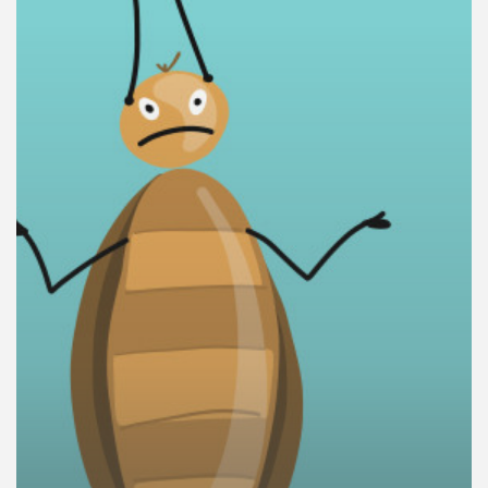
คุณ
เพลง
บทความ
ข่าว
และ
กิจกรรม
เกี่ยว
กับ
เรา