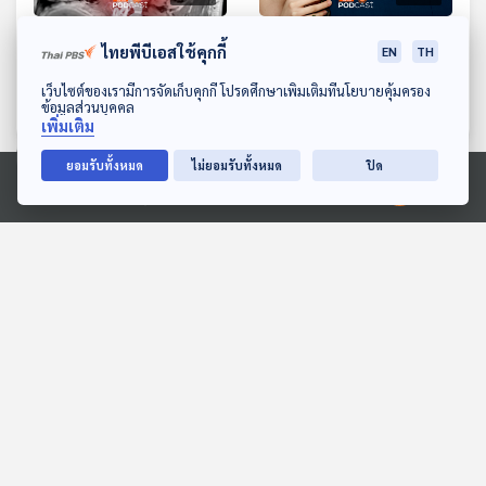
EP. 1044: ตีบ แตก ตัน 3
EP. 1045: Love Bombing
ไทยพีบีเอสใช้คุกกี้
EN
TH
ภาวะอันตรายจากโรคหลอด
ถูกหลอกให้รักจนโงหัวไม่ขึ้น
ดาวน์โหลด Thai PBS Podcast Application
เลือดสมอง
เว็บไซต์ของเรามีการจัดเก็บคุกกี้ โปรดศึกษาเพิ่มเติมที่นโยบายคุ้มครอง
โรงหมอ
โรงหมอ
ข้อมูลส่วนบุคคล
เพิ่มเติม
ยอมรับทั้งหมด
ไม่ยอมรับทั้งหมด
ปิด
ตอนที่เกี่ยวข้อง
Ⓒ 2020 องค์การกระจายเสียงและแพร่ภาพสาธารณะแห่งประเทศไทย
30:01
30:01
EP. 67: วงตาวัน ตำนานผู้
EP. 760: ร้านอาหาร ทำไม
สร้างเพลงที่มาก่อนกาลกว่า
เป็นธุรกิจที่คนไทยชอบทำ
40 ปี
นักผจญเพลง Podcast
เศรษฐกิจติดบ้าน