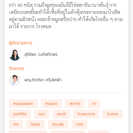
กว่า 40 ชนิด รวมถึงมูลของมันก็มีไข่พยาธินานาพันธุ์ การ
เหยียบบดขยี้จะทำให้เชื้อที่อยู่ในตัวฟุ้งกระจายออกมาไปติด
อยู่ตามผิวหนัง ลอยเข้าจมูกหรือปาก ทำให้เกิดโรคอื่น ๆ ตาม
มาได้ รายการ โรงหมอ
ผู้จัดรายการ
สุรีย์พร วงศ์สถิตพร
วิทยากร
พญ.กิตติยา ศรีเลิศฟ้า
thaipbsradio
thaipbs
สุขภาพ
ยา
แบคทีเรีย
หมอ
แพทย์
โรงพยาบาล
โรงหมอ
โรค
โรคภัย
ท้องเสีย
ไวรัส