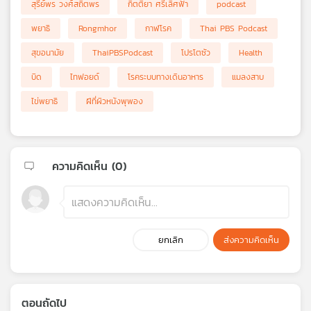
สุรีย์พร วงศ์สถิตพร
กิตติยา ศรีเลิศฟ้า
podcast
พยาธิ
Rongmhor
กาฬโรค
Thai PBS Podcast
สุขอนามัย
ThaiPBSPodcast
โปรโตซัว
Health
บิด
ไทฟอยด์
โรคระบบทางเดินอาหาร
แมลงสาบ
ไข่พยาธิ
ฝีที่ผิวหนังพุพอง
ความคิดเห็น (
0
)
ยกเลิก
ส่งความคิดเห็น
ตอนถัดไป