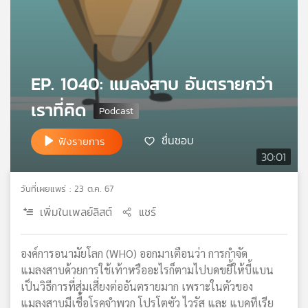
เครือ
ข่าย
วิทยุ
ไทย
พี
EP. 1040: แมลงสาบ อันตรายกว่า
บี
เราที่คิด
เอส
ชื่นชอบ
ฟังรายการ
30:01
แผนที่
วิทยุ
เครือ
วันที่เผยแพร่ : 23 ต.ค. 67
ข่าย
เพิ่มในเพลย์ลิสต์
แชร์
องค์การอนามัยโลก (WHO) ออกมาเตือนว่า การกำจัด
แมลงสาบด้วยการใช้เท้าหรืออะไรก็ตามไปบดขยี้ให้บี้แบน
เป็นวิธีการที่สุ่มเสี่ยงต่ออันตรายมาก เพราะในตัวของ
แมลงสาบมีเชื้อโรคจำพวก โปรโตซัว ไวรัส และ แบคทีเรีย