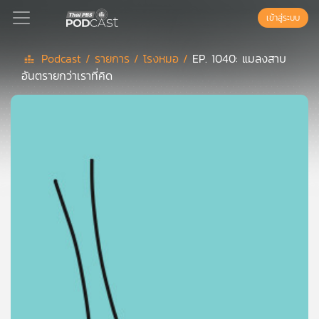
เข้าสู่ระบบ
Podcast /
รายการ /
โรงหมอ /
EP. 1040: แมลงสาบ
อันตรายกว่าเราที่คิด
Podcast
เพล
ย์
ลิ
สต์
แนะนำ
เพล
ย์
ลิ
สต์
ของ