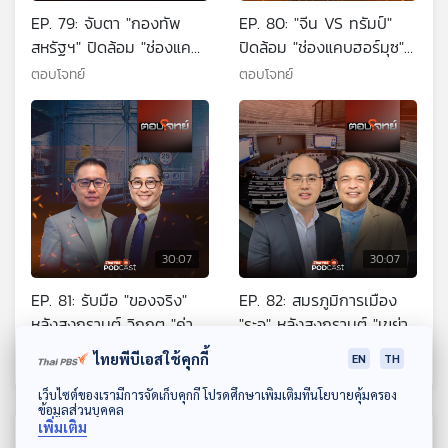
EP. 79: จับตา "กองทัพ
EP. 80: "จีน VS ทรัมป์"
สหรัฐฯ" ปิดล้อม "ช่องแคบ
ปิดล้อม "ช่องแคบฮอร์มุซ"
ฮอร์มุซ" บานปลาย ?
ปมร้อนเปลี่ยนโลก
ตอบโจทย์
ตอบโจทย์
30:07
30:07
EP. 81: รับมือ "ของจริง"
EP. 82: สมรภูมิการเมือง
หลังสงกรานต์ วิกฤต "ค่า
"ระอุ" หลังสงกรานต์ "เขย่า"
ครองชีพ - ราคาน้ำมัน"
รัฐบาล - ฝ่ายค้าน
ตอบโจทย์
ตอบโจทย์
ไทยพีบีเอสใช้คุกกี้
EN
TH
ดาวน์โหลด Thai PBS Podcast Application
เว็บไซต์ของเรามีการจัดเก็บคุกกี้ โปรดศึกษาเพิ่มเติมที่นโยบายคุ้มครอง
ข้อมูลส่วนบุคคล
เพิ่มเติม
ตอนที่เกี่ยวข้อง