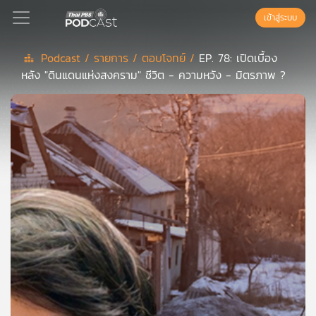
เข้าสู่ระบบ
Podcast /
รายการ /
ตอบโจทย์ /
EP. 78: เปิดเบื้อง
หลัง "ดินแดนแห่งสงคราม" ชีวิต - ความหวัง - มิตรภาพ ?
Podcast
เพล
ย์
ลิ
สต์
แนะนำ
เพล
ย์
ลิ
สต์
ของ