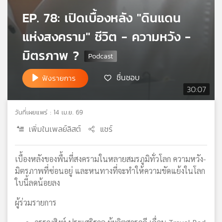
เครือ
EP. 78: เปิดเบื้องหลัง "ดินแดน
ข่าย
แห่งสงคราม" ชีวิต - ความหวัง -
วิทยุ
ไทย
มิตรภาพ ?
พี
บี
เอส
ชื่นชอบ
ฟังรายการ
30:07
วันที่เผยแพร่ : 14 เม.ย. 69
แผนที่
วิทยุ
เพิ่มในเพลย์ลิสต์
แชร์
เครือ
ข่าย
เบื้องหลังของพื้นที่สงครามในหลายสมรภูมิทั่วโลก ความหวัง-
มิตรภาพที่ซ่อนอยู่ และหนทางที่จะทำให้ความขัดแย้งในโลก
ใบนี้ลดน้อยลง
ผู้ร่วมรายการ