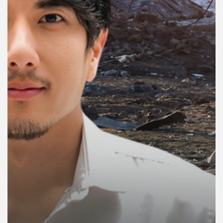
คุณ
เพลง
บทความ
ข่าว
และ
กิจกรรม
เกี่ยว
กับ
เรา