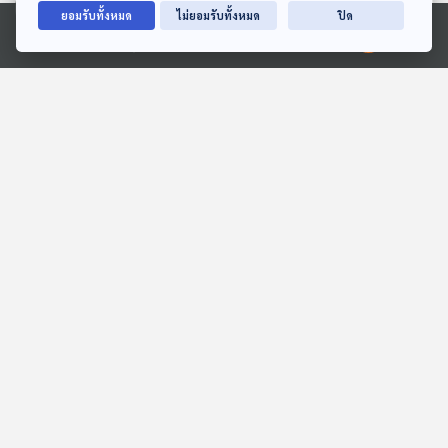
ยอมรับทั้งหมด
ไม่ยอมรับทั้งหมด
ปิด
Ⓒ 2020 องค์การกระจายเสียงและแพร่ภาพสาธารณะแห่งประเทศไทย
30:07
30:07
พายุลูกเห็บมาจากไหน
EP. 270: เมื่อความเหงา ฆ่า
เราอย่างช้า ๆ
Eureka ท่องโลกวิทยาการ
The Active Podcast
30:07
30:07