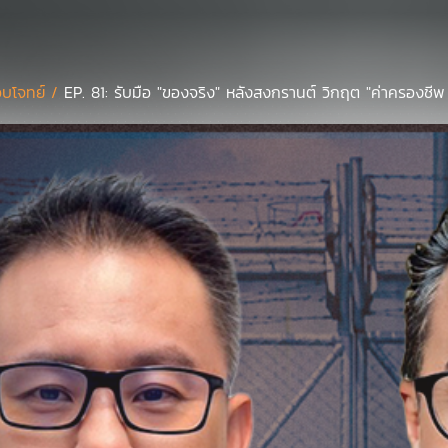
บโจทย์ /
EP. 81: รับมือ "ของจริง" หลังสงกรานต์ วิกฤต "ค่าครองชีพ