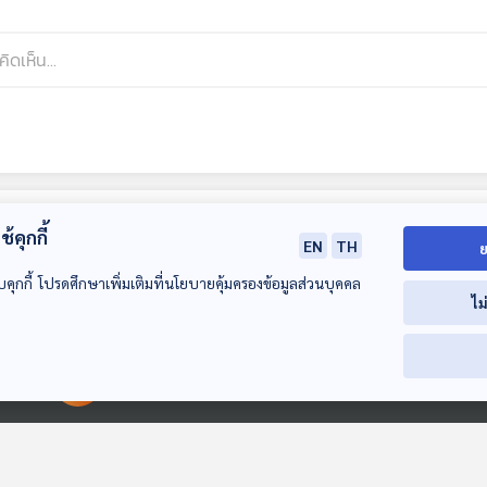
้คุกกี้
EN
TH
ย
บคุกกี้ โปรดศึกษาเพิ่มเติมที่นโยบายคุ้มครองข้อมูลส่วนบุคคล
ไม
00:00:00
00:00:00
30:18
30:18
3
EP. 83: คนไทยไหว
EP. 84: "สหรัฐฯ" ยึด
EP. 85: จับตา
หรือไม่ ? "ขึ้น VAT
"เรืออิหร่าน" เจรจา
สัมพันธ์ "ไทย -
เป็น 10% - ขยาย
ล่ม สงครามปะทุรอบ
นมา" ศักราชใหม