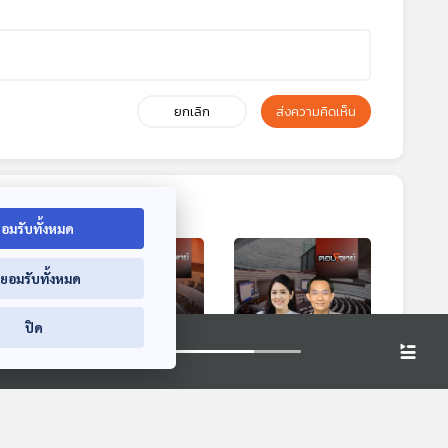
ยกเลิก
ส่งความคิดเห็น
อมรับทั้งหมด
่ยอมรับทั้งหมด
ปิด
0:18
30:18
30:18
ความ
EP. 86: สแกน "แผน
EP. 87: ศาลฎีกา
 เมีย
กู้ 5 แสนล้าน" เดิม
"รับคำร้อง" คดี 44
่ "มิน
พันรัฐบาล ฝ่าวิกฤต
สส. "ไม่พักงาน" 10