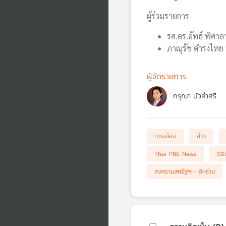
ผู้ร่วมรายการ
รศ.ดร.อัทธ์ พิศา
ภาณุรัช ดำรงไทย
ผู้จัดรายการ
กรุณา บัวคำศรี
การเมือง
ข่าว
Thai PBS News
ตอบ
สงครามสหรัฐฯ - อิหร่าน