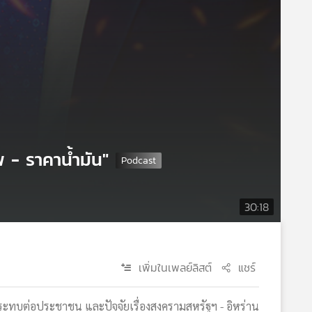
พ - ราคาน้ำมัน"
30:18
เพิ่มในเพลย์ลิสต์
แชร์
กระทบต่อประชาชน และปัจจัยเรื่องสงครามสหรัฐฯ - อิหร่าน