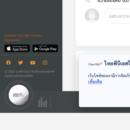
ความคิดเห็น (
0
)
ดาวน์โหลด Thai PBS Podcast
Application
ตอนถัดไป
ไทยพีบีเอสใช
Ⓒ 2020 องค์การกระจายเสียงและแพร่ภาพ
เว็บไซต์ของเรามีการจัดเก็
สาธารณะแห่งประเทศไทย
เพิ่มเติม
30:18
EP. 82: สมรภูมิ
การเมือง "ระอุ" หลัง
สงกรานต์ "เขย่า"