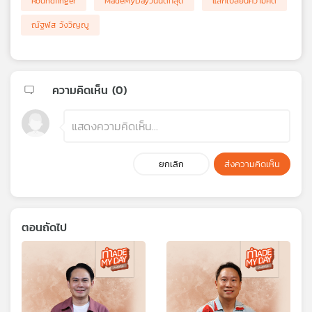
Roundfinger
MadeMyDayวันนี้ดีที่สุด
แลกเปลี่ยนความคิด
ณัฐฬส วังวิญญู
ความคิดเห็น (
0
)
ยกเลิก
ส่งความคิดเห็น
ตอนถัดไป