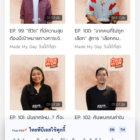
01:07:26
01:07:26
EP. 99: "ชีวิต" ที่มีความสุข
EP. 100: "จากคนที่ไม่ถูก
ต้องมีเป้าหมายทางการเงิน
เลือก" สู่การ "เลือกคน
เท่าไหร่กันแน่? - หนุ่ม มันนี่
พิการ" - ต่อ ฉัตรชัย
Made My Day วันนี้ดีที่สุด
Made My Day วันนี้ดีที่สุด
โค้ช
อภิบาลพูนผล
01:07:26
01:07:26
EP. 101: มันยากไหม...? ที่จะ
EP. 102: ค้นพบคุณค่าใน
ทำให้คนรักสิ่งมีชีวิตอื่น
ฐานะ "คนตัวเล็ก" - ปั๊บ โป
ไทยพีบีเอสใช้คุกกี้
EN
TH
นอกจากตัวเอง - มีน ชุติ
เตโต้
Made My Day วันนี้ดีที่สุด
Made My Day วันนี้ดีที่สุด
นันท์ โมรา
ดาวน์โหลด Thai PBS Podcast Application