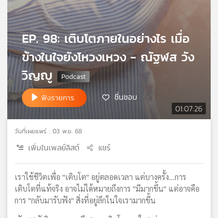
เครือ
ข่าย
วิทยุ
EP. 98: เติบโตภายในอย่างไร เมื่อ
ไทย
ข้างในใจยังโหวงเหวง - ณัฐฬส วัง
พี
บี
วิญญู
เอส
ชื่นชอบ
ฟังรายการ
01:07:26
แผนที่
วิทยุ
วันที่เผยแพร่ : 03 พ.ย. 68
เครือ
ข่าย
เพิ่มในเพลย์ลิสต์
แชร์
เราใช้ชีวิตเพื่อ "เติบโต" อยู่ตลอดเวลา แต่บางครั้ง...การ
เติบโตที่แท้จริง อาจไม่ได้หมายถึงการ "มีมากขึ้น" แต่อาจคือ
การ "กลับมารับฟัง" สิ่งที่อยู่ลึกในใจเรามากขึ้น