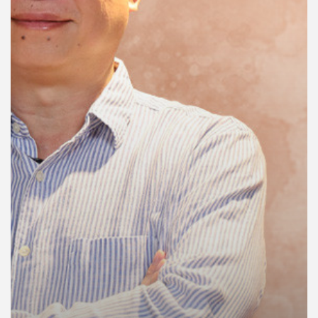
คุณ
เพลง
บทความ
ข่าว
และ
กิจกรรม
เกี่ยว
กับ
เรา