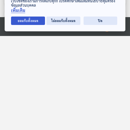
เว็บไซต์ของเรามีการจัดเก็บคุกกี้ โปรดศึกษาเพิ่มเติมที่นโยบายคุ้มครอง
ข้อมูลส่วนบุคคล
เพิ่มเติม
ตอนที่เกี่ยวข้อง
ยอมรับทั้งหมด
ไม่ยอมรับทั้งหมด
ปิด
Ⓒ 2020 องค์การกระจายเสียงและแพร่ภาพสาธารณะแห่งประเทศไทย
01:07:26
01:07:26
EP. 60: John Lennon
EP. 1156: เสียงดัง
บุรุษที่เรียกร้องเสรีภาพผ่าน
กรอบแกรบตามร่างกาย
บทเพลง
สัญญาณอันตรายหรือเรื่อง
นักผจญเพลง Podcast
โรงหมอ
ปกติ