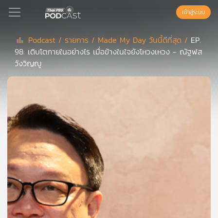
เข้าสู่ระบบ
Podcast /
รายการ /
Made My Day วันนี้ดีที่สุด /
EP.
98: เติบโตภายในอย่างไร เมื่อข้างในใจยังโหวงเหวง - ณัฐฬส
Podcast
วังวิญญู
เพล
ย์
ลิ
สต์
แนะนำ
เพล
ย์
ลิ
สต์
ของ