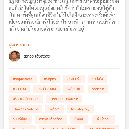
ณัฐฬส วังวิญญู มาคุยถึง "การเติบโตภายใน" ผ่านมุมมองของ
คนที่เข้าใจจิตใจมนุษย์อย่างลึกซึ้ง ว่าทำไมหลายคนถึงรู้สึก
"โหวง" ทั้งที่ดูเหมือนชีวิตกำลังไปได้ดี และเราจะเริ่มต้นฟัง
เสียงของตัวเองอีกครั้งได้อย่างไร บางที...ความว่างเปล่าที่เรา
กลัว อาจกำลังบอกอะไรบางอย่างกับเราอยู่
ผู้จัดรายการ
สราวุธ เฮ้งสวัสดิ์
thaipbsradio
thaipbs
ครอบครัว
กำลังใจ
ความหวัง
แรงบันดาลใจ
พลังบวก
podcast
สร้างแรงบันดาลใจ
Thai PBS Podcast
ThaiPBSPodcast
พลังใจ
MadeMyDay
วันนี้ดีที่สุด
สราวุธ เฮ้งสวัสดิ์
นิ้วกลม
เอ๋ นิ้วกลม