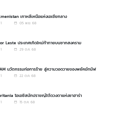
kmenistan เกาหลีเหนือแห่งเอเชียกลาง
1
05 พ.ย. 68
mor Leste ประเทศเกิดใหม่ท้าทายบนซากสงคราม
1
29 ต.ค. 68
LAM นวัตกรรมก่อการร้าย สู่ความวอดวายของพยัคฆ์ทมิฬ
1
22 ต.ค. 68
ritania โอเอซิสนักปราชญ์ใต้ดวงตาแห่งซาฮาร่า
1
15 ต.ค. 68