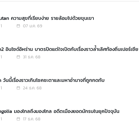
utan ความสุขที่เรียบง่าย รายล้อมไปด้วยขุนเขา
1
07 ม.ค. 69
n2 อินไซด์อิหร่าน บาตรปิดแต่ใจเปิดกับเรื่องราวล้ำเลิศท้องถิ่นเปอร์เซีย
1
31 ธ.ค. 68
an วันนี้เรื่องราวเกินโชคชะตาและมหาอำนาจที่ถูกกดทับ
1
24 ธ.ค. 68
ngolia มองไกลถึงมองโกล อดีตเมืองยอดนักรบในยุคปัจจุบัน
1
17 ธ.ค. 68