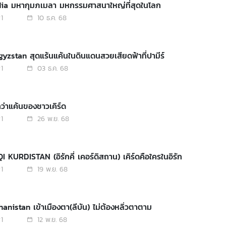
ndia มหากุมภเมลา มหกรรมศาสนาใหญ่ที่สุดในโลก
1
10 ธ.ค. 68
gyzstan สุดแร้นแค้นในดินแดนสวยเสียดฟ้าที่ปามีร์
1
03 ธ.ค. 68
: ยิ่งกว่าแค้นของชาวเคิร์ด
1
26 พ.ย. 68
QI KURDISTAN (อิรักคี่ เคอร์ดิสถาน) เคิร์ดคือใครในอิรัก
1
19 พ.ย. 68
hanistan เข้าเมืองตา(ลีบัน) ไม่ต้องหลิ่วตาตาม
1
12 พ.ย. 68