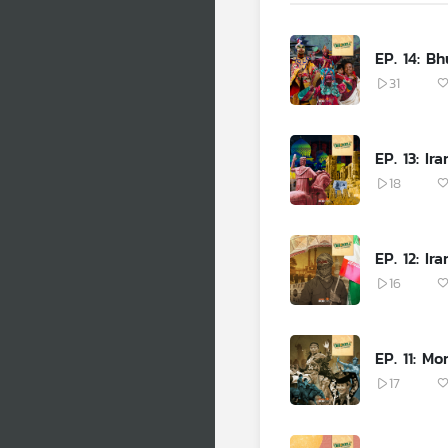
EP. 14: Bh
31
EP. 13: Ira
18
EP. 12: Ir
16
EP. 11: Mo
17