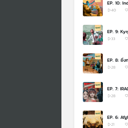
EP. 10: I
40
EP. 9: Kyr
33
EP. 8
28
EP. 7: IRA
28
EP. 6: Afg
21